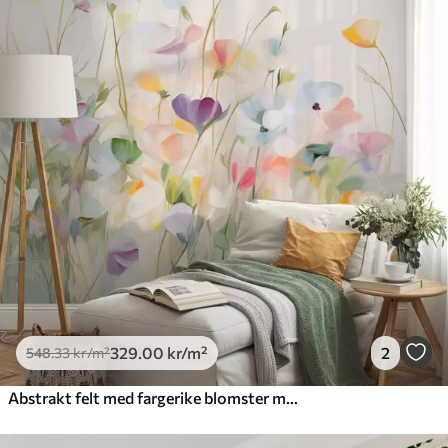
329
.00
kr
/m²
2
548
.33
kr
/m²
Abstrakt felt med fargerike blomster med lange stilker og grønne blader, strukturert, pastellfarger, lyse farger