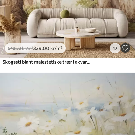
329
.00
kr
/m²
17
548
.33
kr
/m²
Skogssti blant majestetiske trær i akvarellstil