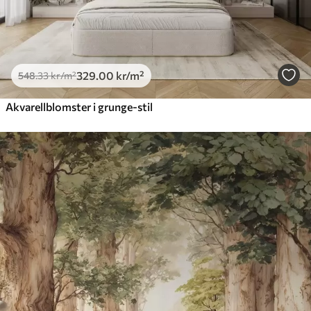
329
.00
kr
/m²
548
.33
kr
/m²
Akvarellblomster i grunge-stil