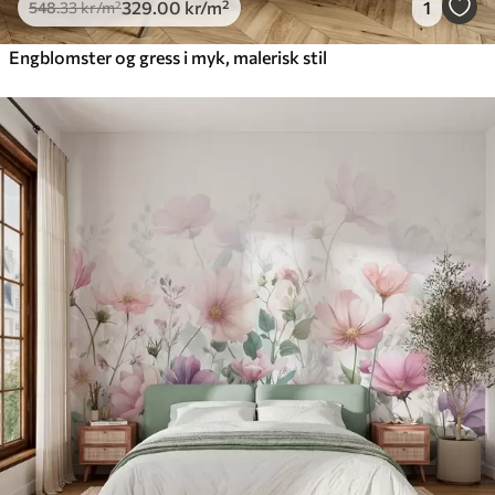
329
.00
kr
/m²
1
548
.33
kr
/m²
Engblomster og gress i myk, malerisk stil