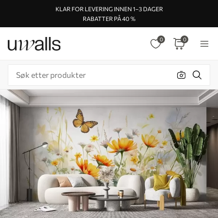
KLAR FOR LEVERING INNEN 1–3 DAGER
RABATTER PÅ 40 %
0
0