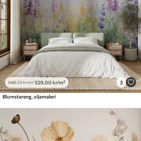
329
.00
kr
/m²
3
548
.33
kr
/m²
Blomstereng, oljemaleri