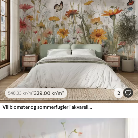
Premium
665
.00
399
.00
kr
/m²
Premium vinyl
650
.00
390
.00
kr
/m²
Peel and Stick
925
.00
555
.00
kr
/m²
329
.00
kr
/m²
2
548
.33
kr
/m²
Villblomster og sommerfugler i akvarellmaling