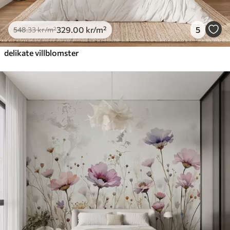
329
.00
kr
/m²
5
548
.33
kr
/m²
delikate villblomster