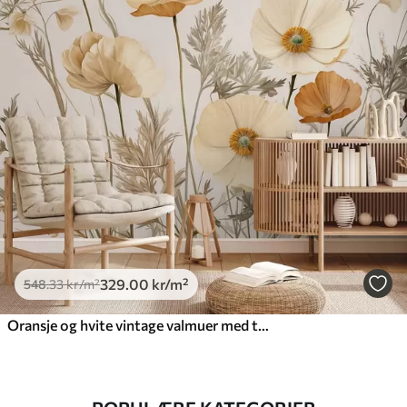
329
.00
kr
/m²
548
.33
kr
/m²
Oransje og hvite vintage valmuer med tynne stilker og blader, lys beige bakgrunn, akvarellstil