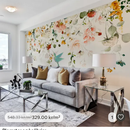
329
.00
kr
/m²
1
548
.33
kr
/m²