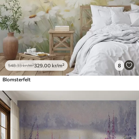
329
.00
kr
/m²
8
548
.33
kr
/m²
Blomsterfelt