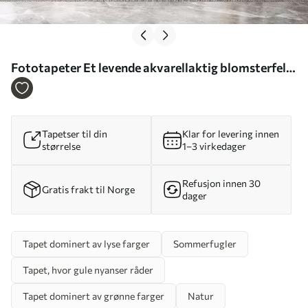
Fototapeter Et levende akvarellaktig blomsterfelt
med oransje og gule blomster og en sommerfugl
over blomstene Nr. w08739
Tapetser til din
Klar for levering innen
størrelse
1–3 virkedager
Refusjon innen 30
Gratis frakt til Norge
dager
Tapet dominert av lyse farger
Sommerfugler
Tapet, hvor gule nyanser råder
Tapet dominert av grønne farger
Natur