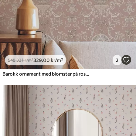
329
.00
kr
/m²
2
548
.33
kr
/m²
Barokk ornament med blomster på rosa bakgrunn