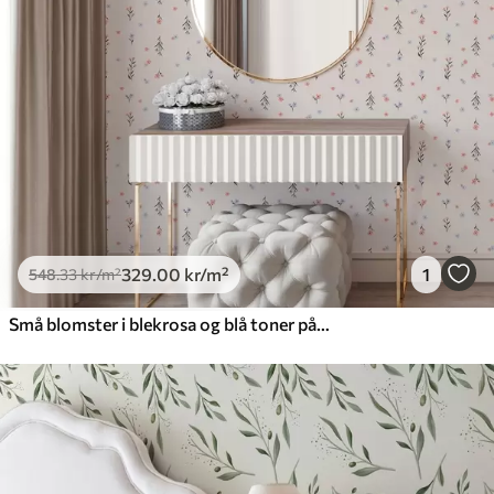
329
.00
kr
/m²
1
548
.33
kr
/m²
Små blomster i blekrosa og blå toner på en kremfarget bakgrunn