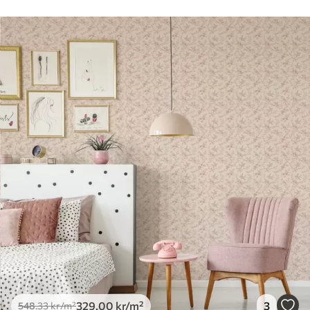
329
.00
kr
/m²
3
548
.33
kr
/m²