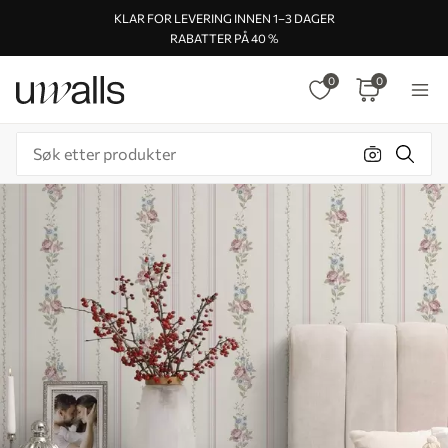
KLAR FOR LEVERING INNEN 1–3 DAGER
RABATTER PÅ 40 %
0
0