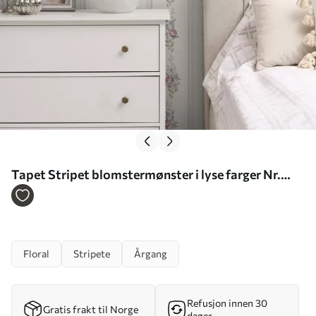
Tapet Stripet blomstermønster i lyse farger Nr.
a01130
Floral
Stripete
Årgang
Refusjon innen 30
Gratis frakt til Norge
dager