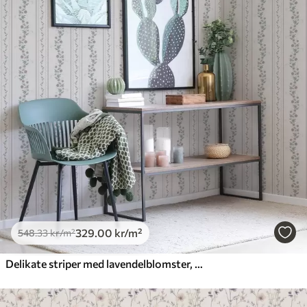
329
.00
kr
/m²
548
.33
kr
/m²
Delikate striper med lavendelblomster, vintage