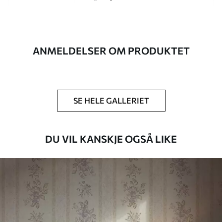
Artikkelnummer
a01130
Etterbehandling
Halvmatt.
ANMELDELSER OM PRODUKTET
Produksjon
Bildet trykkes i den størrelsen du har
angitt, og skjæres i identiske strimler
med en bredde på opptil 50 cm.
SE HELE GALLERIET
Ytterligere
Du kan legge til et lakkbelegg og/eller
alternativer
tapetlim.
DU VIL KANSKJE OGSÅ LIKE
Rengjøring
Tapetet kan rengjøres skånsomt med en
myk svamp. Tapeter med lakkfinish kan
rengjøres med vann.
Påføringsmetode
Sømløs applikasjon
Tilgjengelige materialer