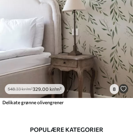
329
.00
kr
/m²
8
548
.33
kr
/m²
Delikate grønne olivengrener
POPULÆRE KATEGORIER