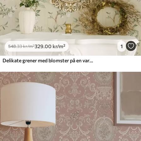
329
.00
kr
/m²
1
548
.33
kr
/m²
Delikate grener med blomster på en varm kremfarget bakgrunn