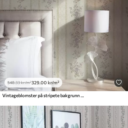
Standard
548
.33
329
.00
kr
/m²
Premium
665
.00
399
.00
kr
/m²
Premium vinyl
650
.00
390
.00
kr
/m²
329
.00
kr
/m²
548
.33
kr
/m²
Vintageblomster på stripete bakgrunn med ornament