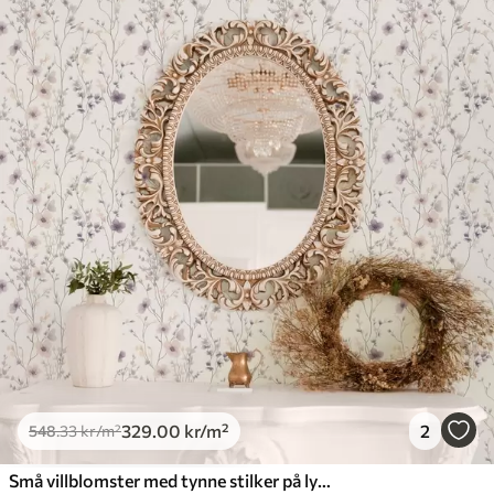
329
.00
kr
/m²
2
548
.33
kr
/m²
Små villblomster med tynne stilker på lys bakgrunn