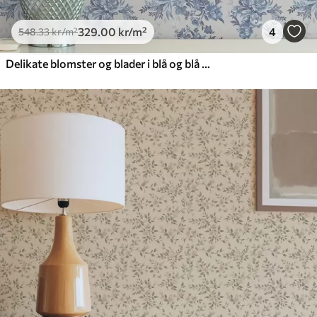
329
.00
kr
/m²
4
548
.33
kr
/m²
Delikate blomster og blader i blå og blå farger på en lys bakgrunn