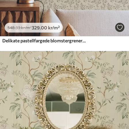
329
.00
kr
/m²
548
.33
kr
/m²
Delikate pastellfargede blomstergrener på beige bakgrunn