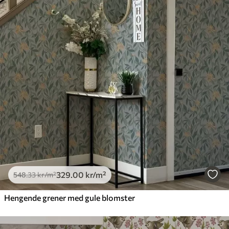
329
.00
kr
/m²
548
.33
kr
/m²
Hengende grener med gule blomster