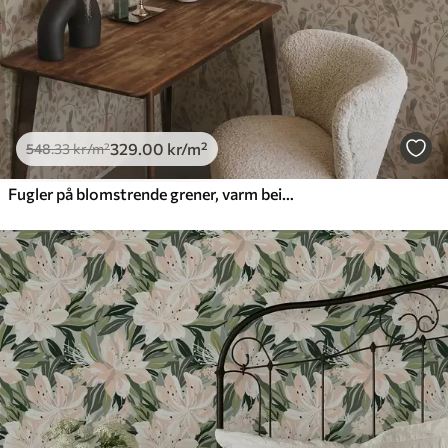
329
.00
kr
/m²
548
.33
kr
/m²
Fugler på blomstrende grener, varm beige bakgrunn