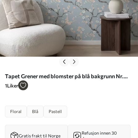
Tapet Grener med blomster på blå bakgrunn Nr.
a01155
1
Liker
Floral
Blå
Pastell
Refusjon innen 30
Gratis frakt til Norge