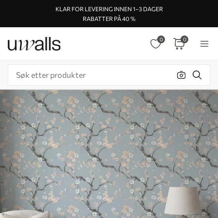
KLAR FOR LEVERING INNEN 1–3 DAGER
RABATTER PÅ 40 %
0
0