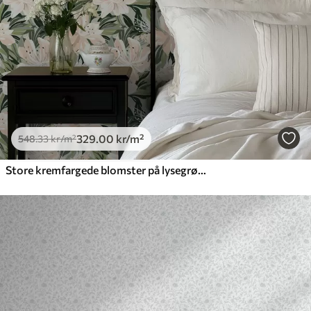
329
.00
kr
/m²
548
.33
kr
/m²
Store kremfargede blomster på lysegrønn bakgrunn