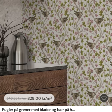
329
.00
kr
/m²
548
.33
kr
/m²
Fugler på grener med blader og bær på hvit bakgrunn