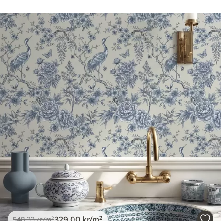
329
.00
kr
/m²
548
.33
kr
/m²