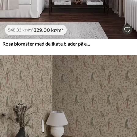
329
.00
kr
/m²
548
.33
kr
/m²
Rosa blomster med delikate blader på en myk bakgrunn