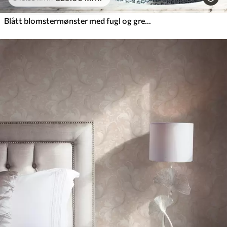
Blått blomstermønster med fugl og grener