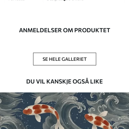
Artikkelnummer
a01155
Etterbehandling
Halvmatt.
ANMELDELSER OM PRODUKTET
Produksjon
Bildet trykkes i den størrelsen du har
angitt, og skjæres i identiske strimler
med en bredde på opptil 50 cm.
SE HELE GALLERIET
Ytterligere
Du kan legge til et lakkbelegg og/eller
alternativer
tapetlim.
DU VIL KANSKJE OGSÅ LIKE
Rengjøring
Tapetet kan rengjøres skånsomt med en
myk svamp. Tapeter med lakkfinish kan
rengjøres med vann.
Påføringsmetode
Sømløs applikasjon
Tilgjengelige materialer