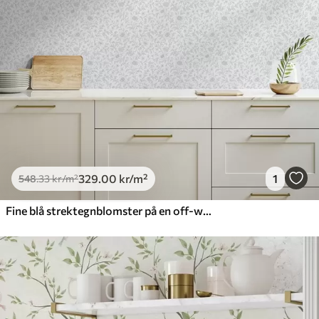
329
.00
kr
/m²
1
548
.33
kr
/m²
Fine blå strektegnblomster på en off-white bakgrunn