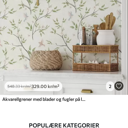
329
.00
kr
/m²
2
548
.33
kr
/m²
Akvarellgrener med blader og fugler på lys bakgrunn
POPULÆRE KATEGORIER