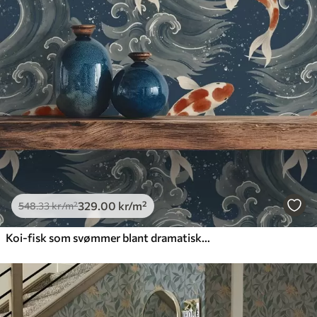
Standard
548
.33
329
.00
kr
/m²
Premium
665
.00
399
.00
kr
/m²
Premium vinyl
650
.00
390
.00
kr
/m²
329
.00
kr
/m²
548
.33
kr
/m²
Koi-fisk som svømmer blant dramatiske havbølger