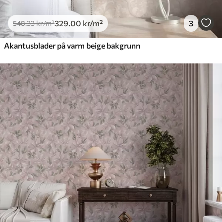
329
.00
kr
/m²
3
548
.33
kr
/m²
Akantusblader på varm beige bakgrunn