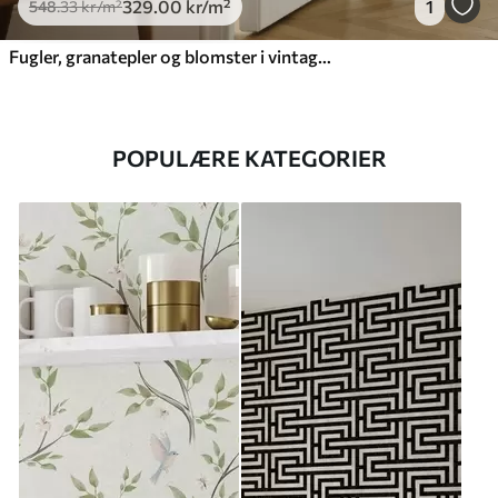
329
.00
kr
/m²
1
548
.33
kr
/m²
Fugler, granatepler og blomster i vintage-stil
POPULÆRE KATEGORIER