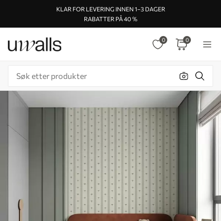
KLAR FOR LEVERING INNEN 1–3 DAGER
RABATTER PÅ 40 %
0
0