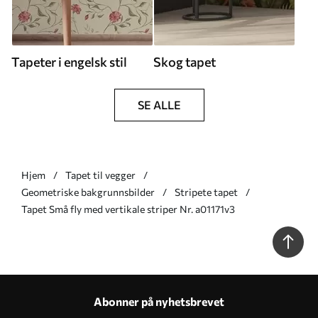
Tapeter i engelsk stil
Skog tapet
SE ALLE
Hjem
Tapet til vegger
Geometriske bakgrunnsbilder
Stripete tapet
Tapet Små fly med vertikale striper Nr. a01171v3
Abonner på nyhetsbrevet