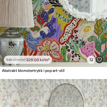
329
.00
kr
/m²
12
548
.33
kr
/m²
Abstrakt blomstertrykk i pop art-stil