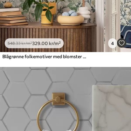
329
.00
kr
/m²
4
548
.33
kr
/m²
Blågrønne folkemotiver med blomster og blader på kremfarget bakgrunn