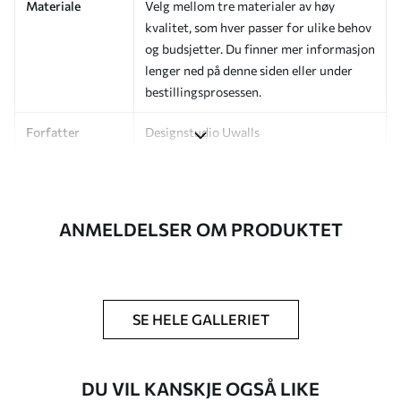
Materiale
Velg mellom tre materialer av høy
kvalitet, som hver passer for ulike behov
og budsjetter. Du finner mer informasjon
lenger ned på denne siden eller under
bestillingsprosessen.
Forfatter
Designstudio Uwalls
Artikkelnummer
a01171v3
Etterbehandling
Halvmatt.
ANMELDELSER OM PRODUKTET
Produksjon
Bildet trykkes i den størrelsen du har
angitt, og skjæres i identiske strimler
med en bredde på opptil 50 cm.
SE HELE GALLERIET
Ytterligere
Du kan legge til et lakkbelegg og/eller
alternativer
tapetlim.
DU VIL KANSKJE OGSÅ LIKE
Rengjøring
Tapetet kan rengjøres skånsomt med en