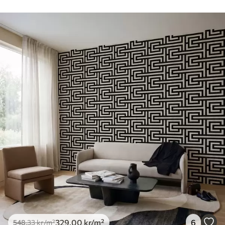
myk svamp. Tapeter med lakkfinish kan
rengjøres med vann.
Påføringsmetode
Sømløs applikasjon
Tilgjengelige materialer
Standard
548
.33
329
.00
kr
/m²
Premium
665
.00
399
.00
kr
/m²
Premium vinyl
650
.00
390
.00
kr
/m²
329
.00
kr
/m²
6
548
.33
kr
/m²