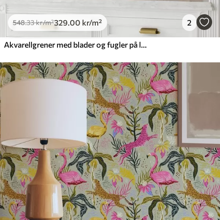
329
.00
kr
/m²
2
548
.33
kr
/m²
Akvarellgrener med blader og fugler på lys bakgrunn