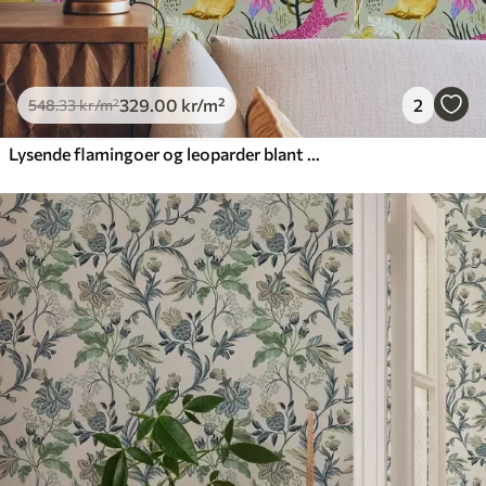
329
.00
kr
/m²
2
548
.33
kr
/m²
Lysende flamingoer og leoparder blant tropiske planter