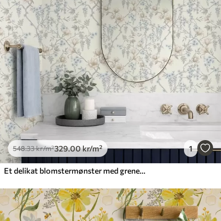
329
.00
kr
/m²
1
548
.33
kr
/m²
Et delikat blomstermønster med grener og blomster