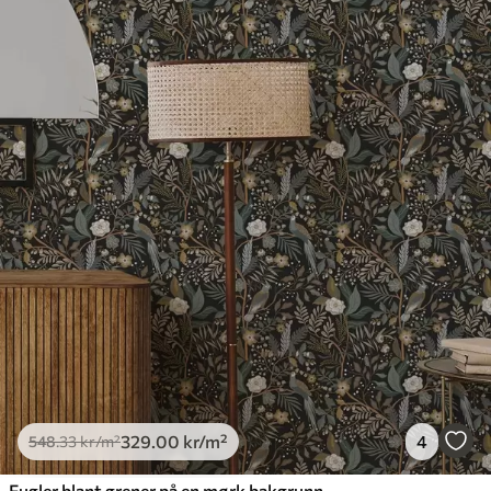
329
.00
kr
/m²
4
548
.33
kr
/m²
Fugler blant grener på en mørk bakgrunn