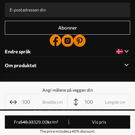
Abonner
Endre språk
Om produktet
Om selskapet
Angi målene på veggen din
Bredde cm
Lengde cm
Rediger tillatelser for informasjonskapsler
© 2011-2026 Uwalls . Alle rettigheter forbeholdt. Drives av
fra
548
.33
329
.00
kr
/m²
Vis pris
KLW Sp. z o.o. VAT ID: PL9223057591.
The price includes a 40% discount.