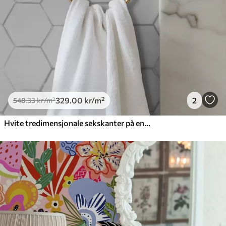
329
.00
kr
/m²
2
548
.33
kr
/m²
Hvite tredimensjonale sekskanter på en glatt bakgrunn