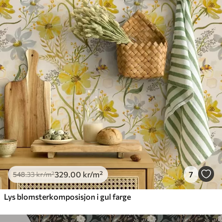
329
.00
kr
/m²
7
548
.33
kr
/m²
Lys blomsterkomposisjon i gul farge