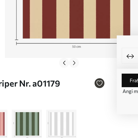
fra
riper Nr. a01179
Angi må