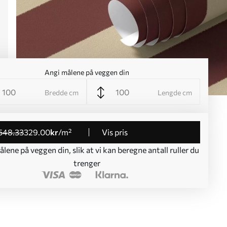
Angi målene på veggen din
Bredde cm
Lengde cm
548
.33
329
.00
kr
/m²
Vis pris
lene på veggen din, slik at vi kan beregne antall ruller du
trenger