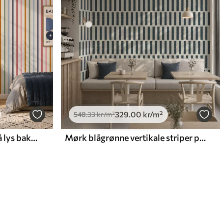
329
.00
kr
/m²
548
.33
kr
/m²
Lyse, flerfargede striper på lys bakgrunn
Mørk blågrønne vertikale striper på lys bakgrunn