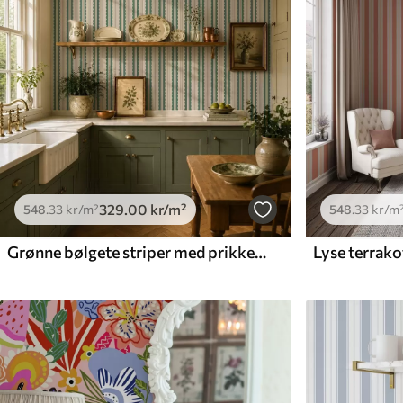
329
.00
kr
/m²
548
.33
kr
/m²
548
.33
kr
/m
Grønne bølgete striper med prikkete linjer