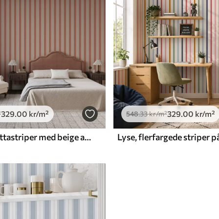
329
.00
kr
/m²
329
.00
kr
/m²
²
548
.33
kr
/m²
Lyse terrakottastriper med beige aksenter