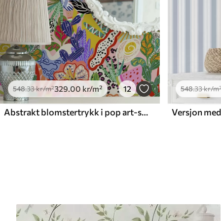
329
.00
kr
/m²
12
548
.33
kr
/m²
548
.33
kr
/m
Abstrakt blomstertrykk i pop art-stil