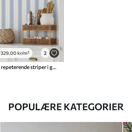
329
.00
kr
/m²
2
²
Versjon med repeterende striper i gråblå toner
POPULÆRE KATEGORIER