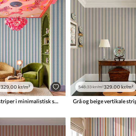
Premium vinyl
650
.00
390
.00
kr
/m²
329
.00
kr
/m²
329
.00
kr
/m²
²
548
.33
kr
/m²
Blå bølgete striper i minimalistisk stil
Grå og beige vertikale stri