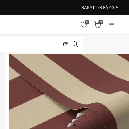
RABATTER PÅ 40 %
0
0