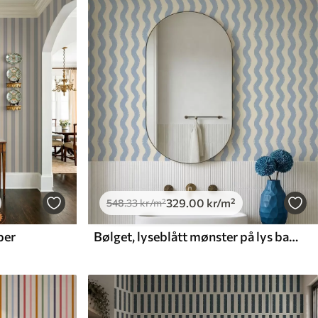
329
.00
kr
/m²
548
.33
kr
/m²
per
Bølget, lyseblått mønster på lys bakgrunn