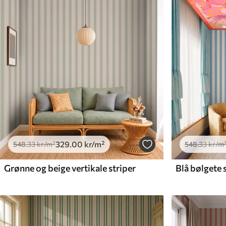
Tilgjengelige materialer
Standard
Premium
548
.33
665
.00
329
.00
kr
/m²
399
.00
kr
/m²
329
.00
kr
/m²
548
.33
kr
/m²
548
.33
kr
/m
Grønne og beige vertikale striper