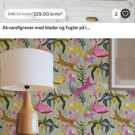
329
.00
kr
/m²
2
548
.33
kr
/m²
Akvarellgrener med blader og fugler på lys bakgrunn