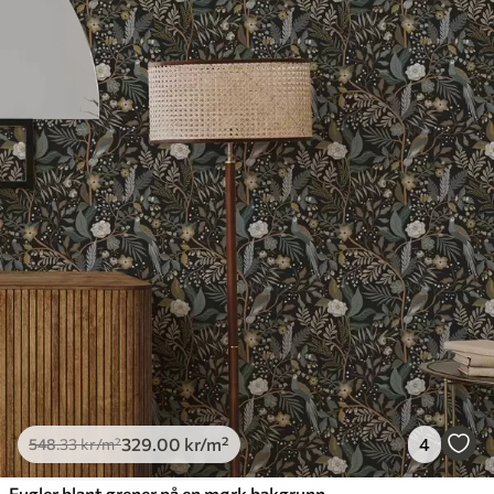
329
.00
kr
/m²
4
548
.33
kr
/m²
Fugler blant grener på en mørk bakgrunn