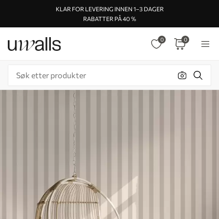
KLAR FOR LEVERING INNEN 1–3 DAGER
RABATTER PÅ 40 %
0
0