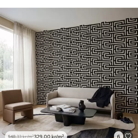
myk svamp. Tapeter med lakkfinish kan
rengjøres med vann.
Påføringsmetode
Sømløs applikasjon
Tilgjengelige materialer
Standard
548
.33
329
.00
kr
/m²
Premium
665
.00
399
.00
kr
/m²
Premium vinyl
650
.00
390
.00
kr
/m²
329
.00
kr
/m²
6
548
.33
kr
/m²