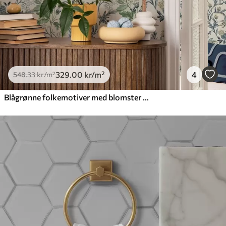
329
.00
kr
/m²
4
548
.33
kr
/m²
Blågrønne folkemotiver med blomster og blader på kremfarget bakgrunn