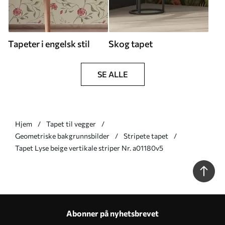
Tapeter i engelsk stil
Skog tapet
SE ALLE
Hjem
Tapet til vegger
Geometriske bakgrunnsbilder
Stripete tapet
Tapet Lyse beige vertikale striper Nr. a01180v5
Abonner på nyhetsbrevet