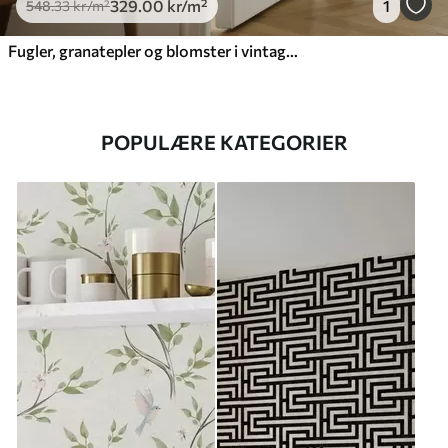
329
.00
kr
/m²
1
548
.33
kr
/m²
Fugler, granatepler og blomster i vintage-stil
POPULÆRE KATEGORIER