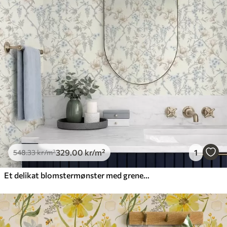
329
.00
kr
/m²
1
548
.33
kr
/m²
Et delikat blomstermønster med grener og blomster