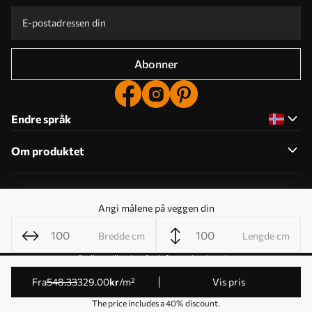
Abonner
Endre språk
Om produktet
Om selskapet
Angi målene på veggen din
Bredde cm
Lengde cm
Rediger tillatelser for informasjonskapsler
© 2011-2026 Uwalls . Alle rettigheter forbeholdt. Drives av
fra
548
.33
329
.00
kr
/m²
Vis pris
KLW Sp. z o.o. VAT ID: PL9223057591.
The price includes a 40% discount.