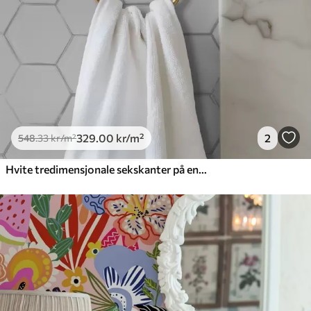
329
.00
kr
/m²
2
548
.33
kr
/m²
Hvite tredimensjonale sekskanter på en glatt bakgrunn