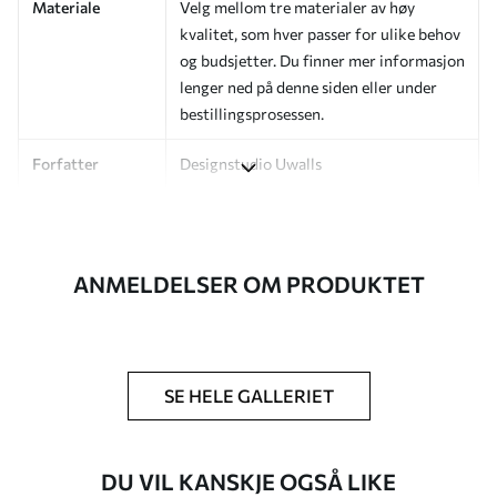
Materiale
Velg mellom tre materialer av høy
kvalitet, som hver passer for ulike behov
og budsjetter. Du finner mer informasjon
lenger ned på denne siden eller under
bestillingsprosessen.
Forfatter
Designstudio Uwalls
Artikkelnummer
a01180v5
Etterbehandling
Halvmatt.
ANMELDELSER OM PRODUKTET
Produksjon
Bildet trykkes i den størrelsen du har
angitt, og skjæres i identiske strimler
med en bredde på opptil 50 cm.
SE HELE GALLERIET
Ytterligere
Du kan legge til et lakkbelegg og/eller
alternativer
tapetlim.
DU VIL KANSKJE OGSÅ LIKE
Rengjøring
Tapetet kan rengjøres skånsomt med en