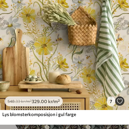
329
.00
kr
/m²
7
548
.33
kr
/m²
Lys blomsterkomposisjon i gul farge