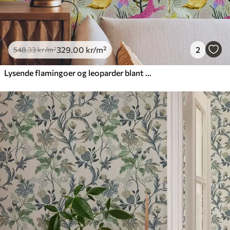
329
.00
kr
/m²
2
548
.33
kr
/m²
Lysende flamingoer og leoparder blant tropiske planter