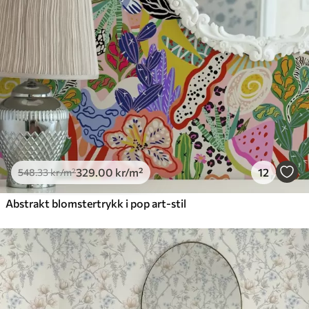
329
.00
kr
/m²
12
548
.33
kr
/m²
Abstrakt blomstertrykk i pop art-stil