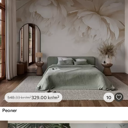
329
.00
kr
/m²
10
548
.33
kr
/m²
Peoner