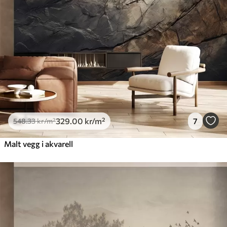
329
.00
kr
/m²
7
548
.33
kr
/m²
Malt vegg i akvarell