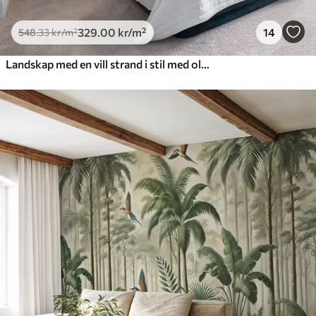
329
.00
kr
/m²
14
548
.33
kr
/m²
Landskap med en vill strand i stil med oljemaleri