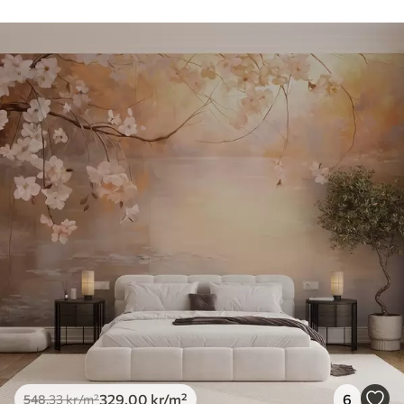
329
.00
kr
/m²
6
548
.33
kr
/m²