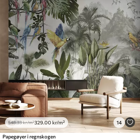
329
.00
kr
/m²
14
548
.33
kr
/m²
Papegøyer i regnskogen