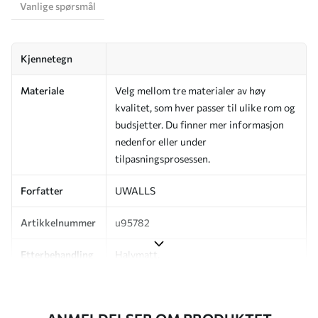
Vanlige spørsmål
Kjennetegn
Materiale
Velg mellom tre materialer av høy
kvalitet, som hver passer til ulike rom og
budsjetter. Du finner mer informasjon
nedenfor eller under
tilpasningsprosessen.
Forfatter
UWALLS
Artikkelnummer
u95782
Etterbehandling
Halvmatt.
Produksjon
Bildet trykkes i den størrelsen du har
angitt, og skjæres i identiske strimler