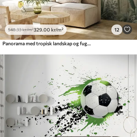
329
.00
kr
/m²
12
548
.33
kr
/m²
Panorama med tropisk landskap og fugler