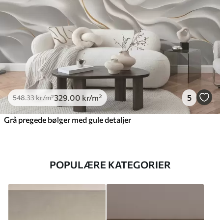
329
.00
kr
/m²
5
548
.33
kr
/m²
Grå pregede bølger med gule detaljer
POPULÆRE KATEGORIER