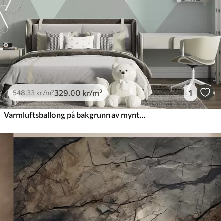
Premium vinyl
650
.00
390
.00
kr
/m²
Peel and Stick
925
.00
555
.00
kr
/m²
329
.00
kr
/m²
1
548
.33
kr
/m²
Varmluftsballong på bakgrunn av myntefjellene