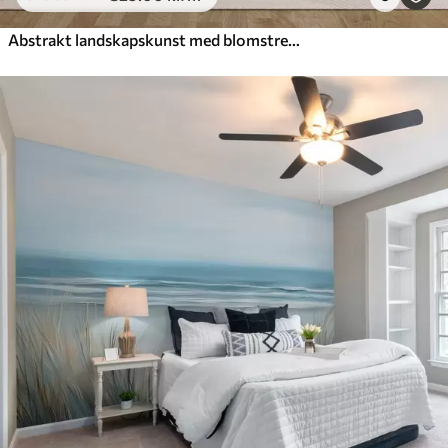
Abstrakt landskapskunst med blomstrende grener og hvite blomster som henger over en innsjø, myke pastellfarger