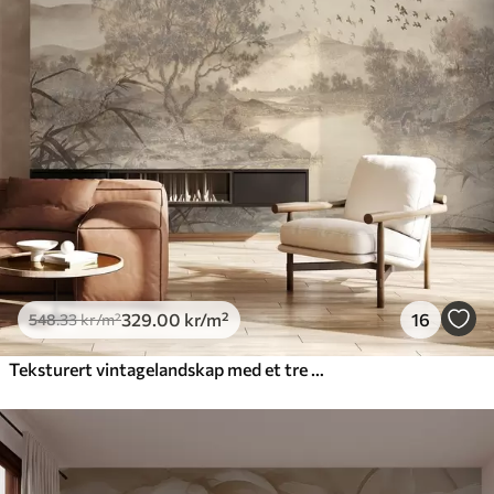
329
.00
kr
/m²
16
548
.33
kr
/m²
Teksturert vintagelandskap med et tre nær en elv og en overskyet himmel, naturkunst i sepiatoner