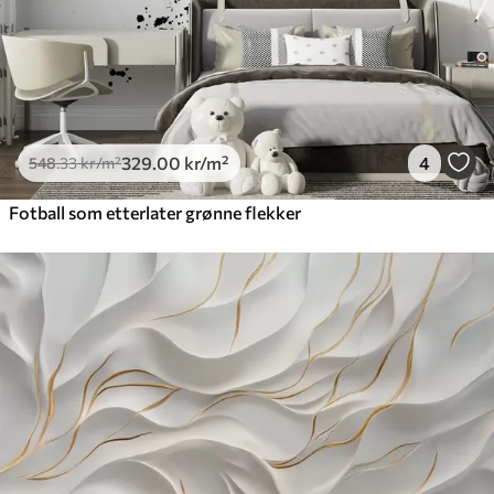
329
.00
kr
/m²
4
548
.33
kr
/m²
Fotball som etterlater grønne flekker