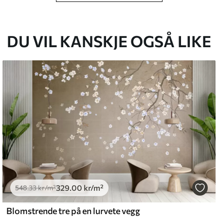
cm.
g og/eller tapetlim.
DU VIL KANSKJE OGSÅ LIKE
nsomt med en myk svamp. Tapeter med
d vann.
emium
5
.00
399
.00
kr
/m²
329
.00
kr
/m²
l and Stick
548
.33
kr
/m²
.00
555
.00
kr
/m²
Blomstrende tre på en lurvete vegg