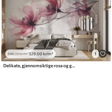
329
.00
kr
/m²
1
548
.33
kr
/m²
Delikate, gjennomsiktige rosa og grå blomster med myke, uskarpe kronblader på hvit bakgrunn