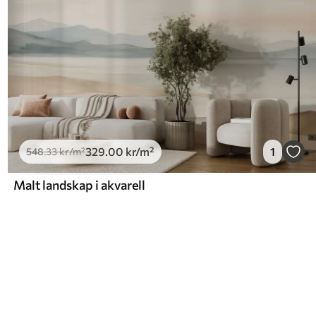
329
.00
kr
/m²
1
548
.33
kr
/m²
Malt landskap i akvarell