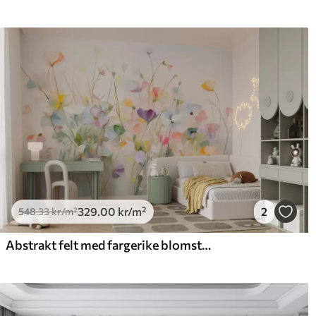
329
.00
kr
/m²
2
548
.33
kr
/m²
Abstrakt felt med fargerike blomster med lange stilker og grønne blader, strukturert, pastellfarger, lyse farger