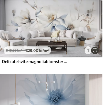
329
.00
kr
/m²
1
548
.33
kr
/m²
Delikate hvite magnoliablomster med myke blå kronblader mot en lys akvarellbakgrunn som imiterer minimalisme