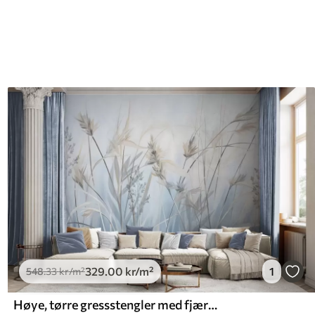
329
.00
kr
/m²
1
548
.33
kr
/m²
Høye, tørre gressstengler med fjærlignende topper i dempede farger, myk, disig blå og hvit bakgrunn