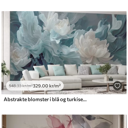
329
.00
kr
/m²
548
.33
kr
/m²
Abstrakte blomster i blå og turkise nyanser