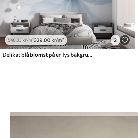
329
.00
kr
/m²
2
548
.33
kr
/m²
Delikat blå blomst på en lys bakgrunn