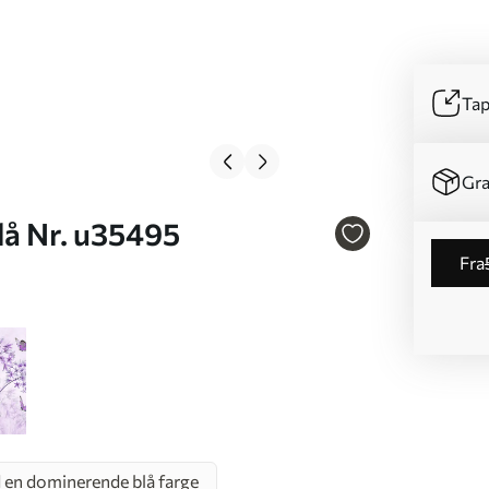
Tap
Gra
lå Nr. u35495
fra
 en dominerende blå farge