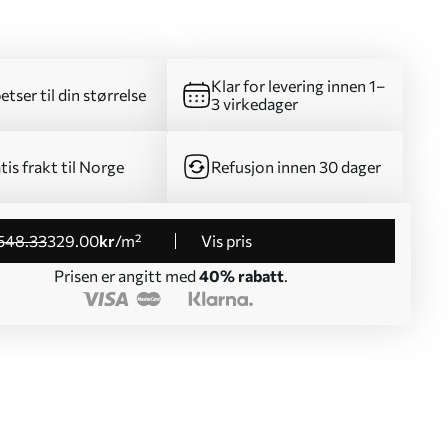
Klar for levering innen 1–
etser til din størrelse
3 virkedager
tis frakt til Norge
Refusjon innen 30 dager
548
.33
329
.00
kr
/m²
Vis pris
Prisen er angitt med
40% rabatt
.