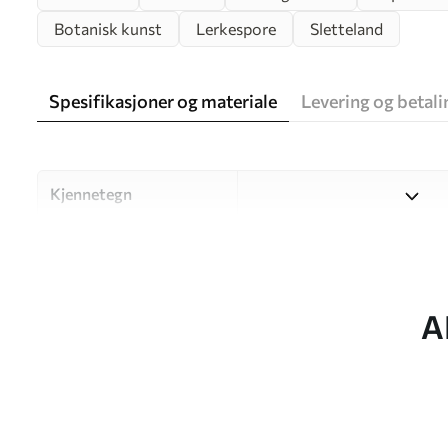
Botanisk kunst
Lerkespore
Sletteland
Spesifikasjoner og materiale
Levering og betali
Kjennetegn
Materiale
Velg mellom tre materialer a
og budsjetter. Du finner me
tilpasningsprosessen.
A
Forfatter
UWALLS
Artikkelnummer
u35495
Produksjon
Bildet trykkes i den størrels