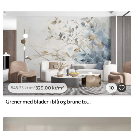
329
.00
kr
/m²
10
548
.33
kr
/m²
Grener med blader i blå og brune toner, lys bakgrunn, myk og delikat, akvarellstil