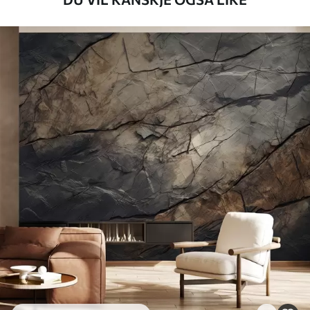
Tilgjengelige materialer
Standard
548
.33
329
.00
kr
/m²
Premium
665
.00
399
.00
kr
/m²
Premium vinyl
650
.00
390
.00
kr
/m²
Peel and Stick
925
.00
555
.00
kr
/m²