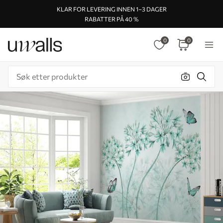
KLAR FOR LEVERING INNEN 1–3 DAGER
RABATTER PÅ 40 %
0
0