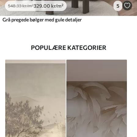
329
.00
kr
/m²
5
548
.33
kr
/m²
Grå pregede bølger med gule detaljer
POPULÆRE KATEGORIER