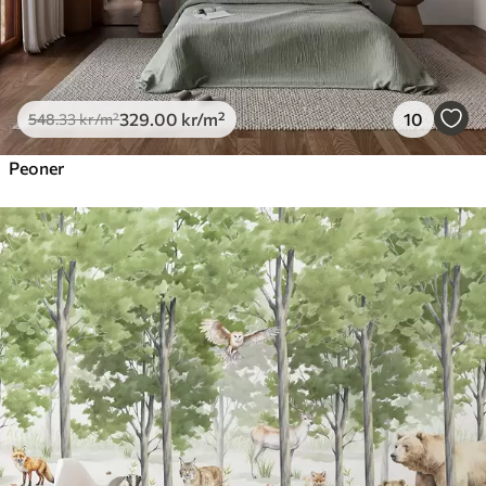
329
.00
kr
/m²
10
548
.33
kr
/m²
Peoner