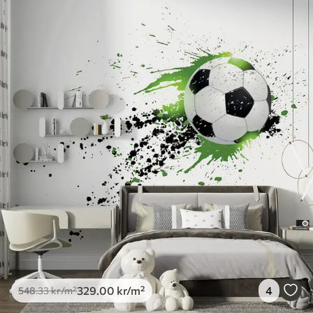
329
.00
kr
/m²
4
548
.33
kr
/m²