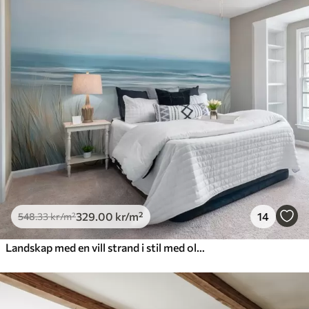
329
.00
kr
/m²
14
548
.33
kr
/m²
Landskap med en vill strand i stil med oljemaleri