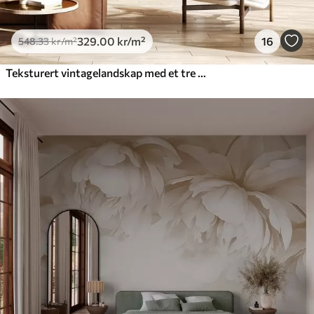
329
.00
kr
/m²
16
548
.33
kr
/m²
Teksturert vintagelandskap med et tre nær en elv og en overskyet himmel, naturkunst i sepiatoner