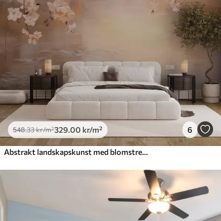
329
.00
kr
/m²
6
548
.33
kr
/m²
Abstrakt landskapskunst med blomstrende grener og hvite blomster som henger over en innsjø, myke pastellfarger