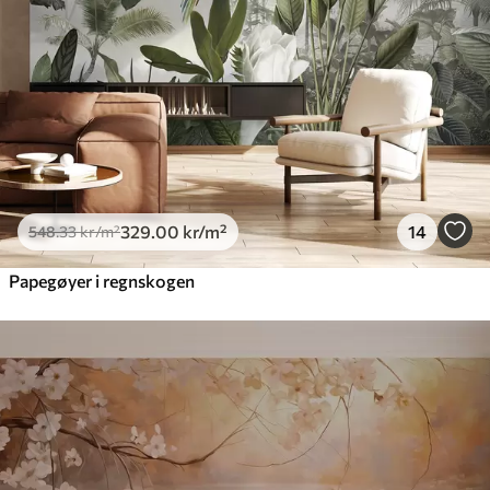
329
.00
kr
/m²
14
548
.33
kr
/m²
Papegøyer i regnskogen