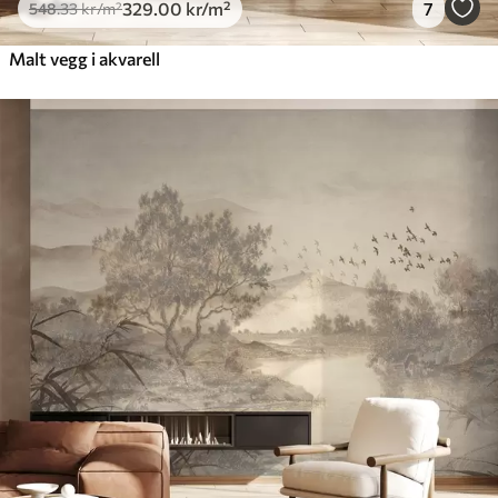
329
.00
kr
/m²
7
548
.33
kr
/m²
Malt vegg i akvarell