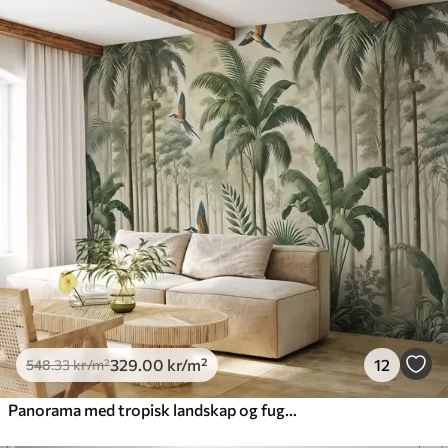
329
.00
kr
/m²
12
548
.33
kr
/m²
Panorama med tropisk landskap og fugler