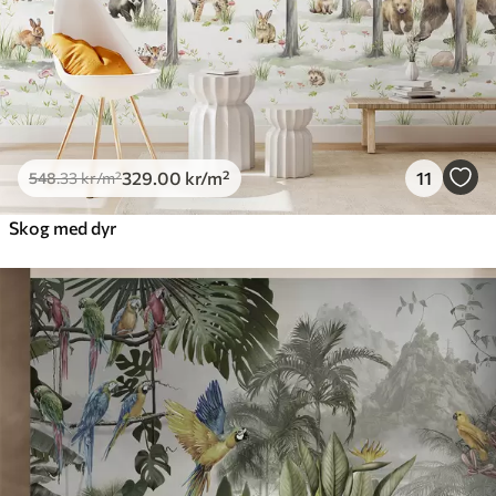
329
.00
kr
/m²
11
548
.33
kr
/m²
Skog med dyr