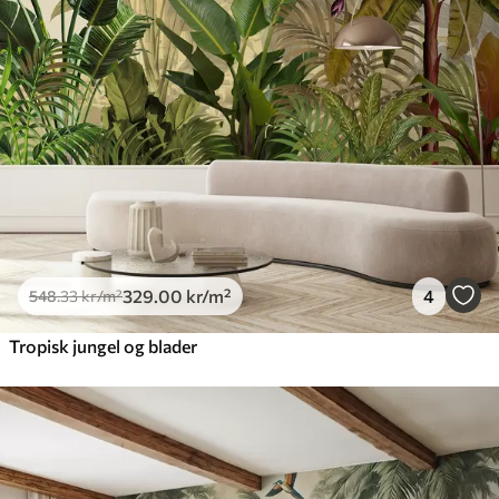
Premium
665
.00
399
.00
kr
/m²
Premium vinyl
650
.00
390
.00
kr
/m²
Peel and Stick
925
.00
555
.00
kr
/m²
329
.00
kr
/m²
4
548
.33
kr
/m²
Tropisk jungel og blader