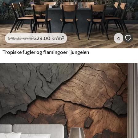
329
.00
kr
/m²
4
548
.33
kr
/m²
Tropiske fugler og flamingoer i jungelen