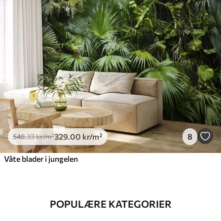
329
.00
kr
/m²
8
548
.33
kr
/m²
Våte blader i jungelen
POPULÆRE KATEGORIER