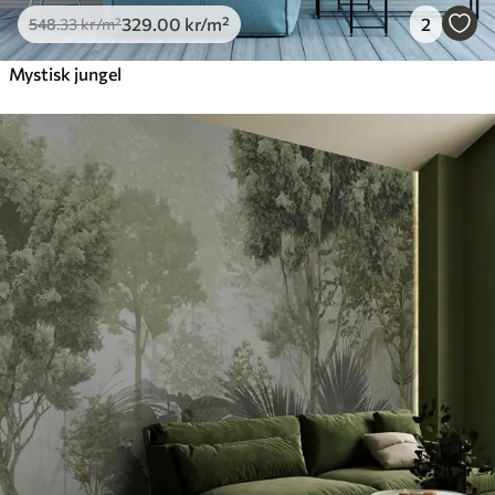
329
.00
kr
/m²
2
548
.33
kr
/m²
Mystisk jungel