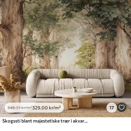
329
.00
kr
/m²
17
548
.33
kr
/m²
Skogssti blant majestetiske trær i akvarellstil