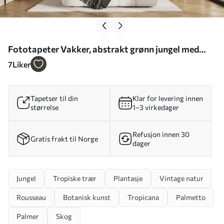
Fototapeter Vakker, abstrakt grønn jungel med
tropiske blader Nr. u96093
7
Liker
Tapetser til din
Klar for levering innen
størrelse
1–3 virkedager
Refusjon innen 30
Gratis frakt til Norge
dager
Jungel
Tropiske trær
Plantasje
Vintage natur
Rousseau
Botanisk kunst
Tropicana
Palmetto
Palmer
Skog