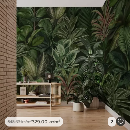
329
.00
kr
/m²
2
548
.33
kr
/m²