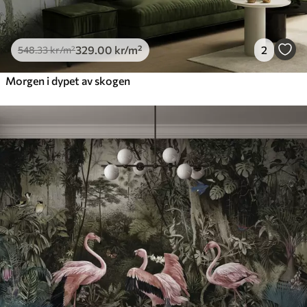
329
.00
kr
/m²
2
548
.33
kr
/m²
Morgen i dypet av skogen