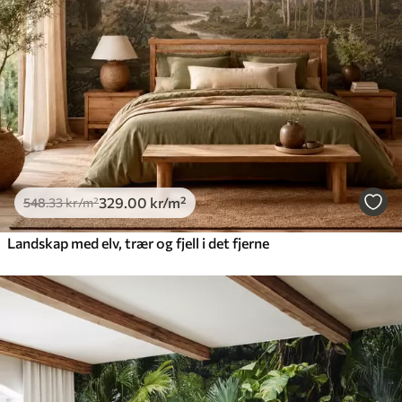
329
.00
kr
/m²
548
.33
kr
/m²
Landskap med elv, trær og fjell i det fjerne