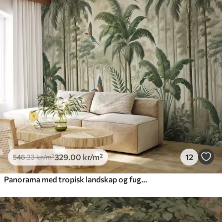
329
.00
kr
/m²
12
548
.33
kr
/m²
Panorama med tropisk landskap og fugler