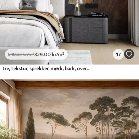
329
.00
kr
/m²
17
548
.33
kr
/m²
tre, tekstur, sprekker, mørk, bark, overflate