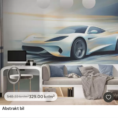
329
.00
kr
/m²
548
.33
kr
/m²
Abstrakt bil