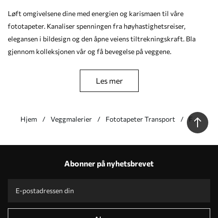
Løft omgivelsene dine med energien og karismaen til våre
fototapeter. Kanaliser spenningen fra høyhastighetsreiser,
elegansen i bildesign og den åpne veiens tiltrekningskraft. Bla
gjennom kolleksjonen vår og få bevegelse på veggene.
les mer
Hjem
Veggmalerier
Fototapeter Transport
Fototape
Bil
Våre fordeler
Svar:
1
Abonner på nyhetsbrevet
Produksjon i henhold til individuelle størrelser
Ta del i 2025-feriekampanjene og få rabatt
Gratis profesjonell fotoredigering
Kampanjekoder med rabatter for å bestille!