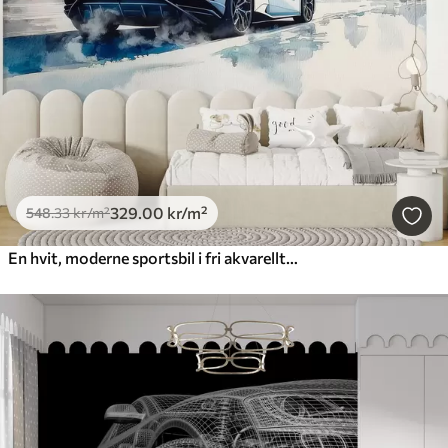
329
.00
kr
/m²
548
.33
kr
/m²
En hvit, moderne sportsbil i fri akvarellteknikk kjører mot en bakgrunn av palmer og skyskrapere