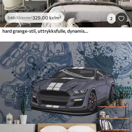
329
.00
kr
/m²
548
.33
kr
/m²
2
hard grange-stil, uttrykksfulle, dynamiske sportsbiler