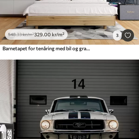
329
.00
kr
/m²
548
.33
kr
/m²
3
Barnetapet for tenåring med bil og grafisk skrift i blått