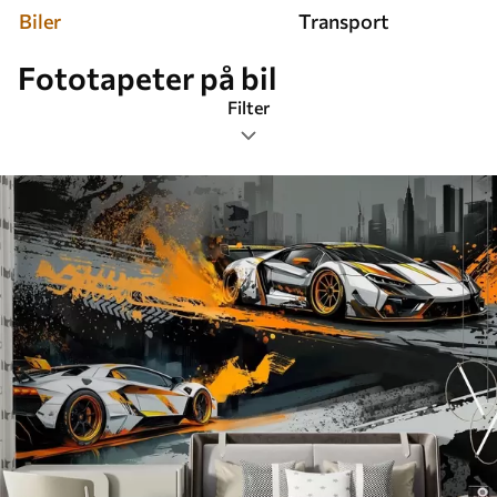
Biler
Transport
Fototapeter på bil
Filter
Tagger
Bildeformat
Farge
Smart
Tilbakestill alt