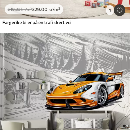
329
.00
kr
/m²
548
.33
kr
/m²
1
Fargerike biler på en trafikkert vei