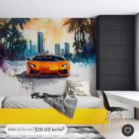
329
.00
kr
/m²
548
.33
kr
/m²