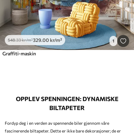
329
.00
kr
/m²
548
.33
kr
/m²
1
Graffiti-maskin
OPPLEV SPENNINGEN: DYNAMISKE
BILTAPETER
Fordyp deg i en verden av spennende biler gjennom våre
fascinerende biltapeter. Dette er ikke bare dekorasjoner; de er