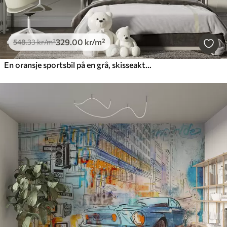
329
.00
kr
/m²
548
.33
kr
/m²
En oransje sportsbil på en grå, skisseaktig veibakgrunn blant fjell og grantrær. For å dekorere et gutterom