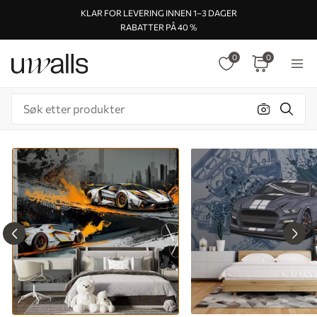
KLAR FOR LEVERING INNEN 1–3 DAGER
RABATTER PÅ 40 %
0
0