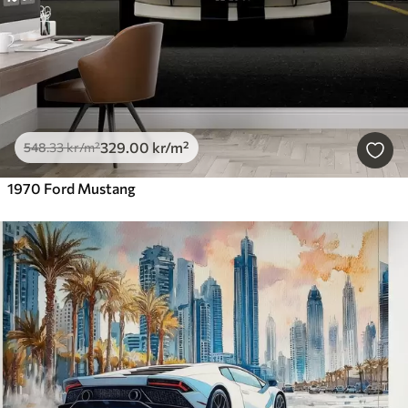
329
.00
kr
/m²
548
.33
kr
/m²
1970 Ford Mustang