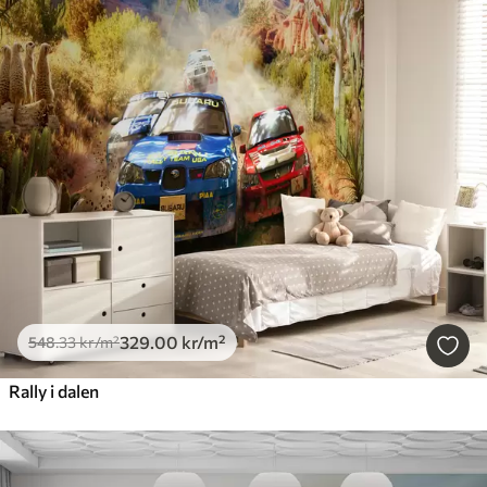
329
.00
kr
/m²
548
.33
kr
/m²
Rally i dalen