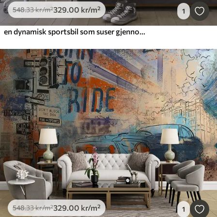
329
.00
kr
/m²
548
.33
kr
/m²
1
en dynamisk sportsbil som suser gjennom rommet
329
.00
kr
/m²
548
.33
kr
/m²
1