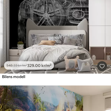
329
.00
kr
/m²
548
.33
kr
/m²
Bilens modell