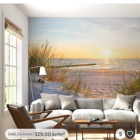
329
.00
kr
/m²
5
548
.33
kr
/m²