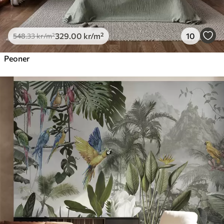
329
.00
kr
/m²
10
548
.33
kr
/m²
Peoner