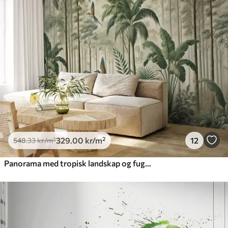
329
.00
kr
/m²
12
548
.33
kr
/m²
Panorama med tropisk landskap og fugler