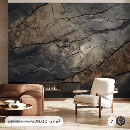
Tilgjengelige materialer
Standard
548
.33
329
.00
kr
/m²
Premium
665
.00
399
.00
kr
/m²
Premium vinyl
650
.00
390
.00
kr
/m²
Peel and Stick
925
.00
555
.00
kr
/m²
329
.00
kr
/m²
7
548
.33
kr
/m²