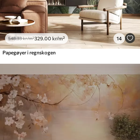
329
.00
kr
/m²
14
548
.33
kr
/m²
Papegøyer i regnskogen