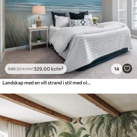
329
.00
kr
/m²
14
548
.33
kr
/m²
Landskap med en vill strand i stil med oljemaleri