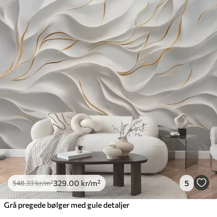
329
.00
kr
/m²
5
548
.33
kr
/m²
Grå pregede bølger med gule detaljer