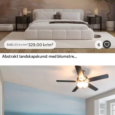
329
.00
kr
/m²
6
548
.33
kr
/m²
Abstrakt landskapskunst med blomstrende grener og hvite blomster som henger over en innsjø, myke pastellfarger