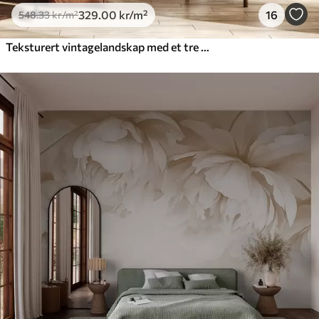
329
.00
kr
/m²
16
548
.33
kr
/m²
Teksturert vintagelandskap med et tre nær en elv og en overskyet himmel, naturkunst i sepiatoner