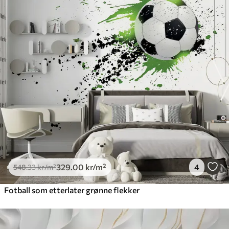
329
.00
kr
/m²
4
548
.33
kr
/m²
Fotball som etterlater grønne flekker