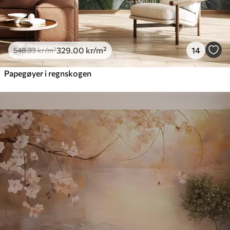
329
.00
kr
/m²
14
548
.33
kr
/m²
Papegøyer i regnskogen