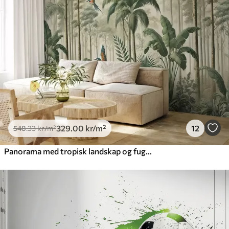
329
.00
kr
/m²
12
548
.33
kr
/m²
Panorama med tropisk landskap og fugler