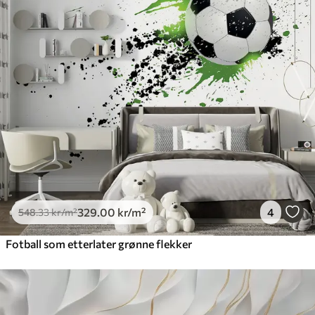
329
.00
kr
/m²
4
548
.33
kr
/m²
Fotball som etterlater grønne flekker