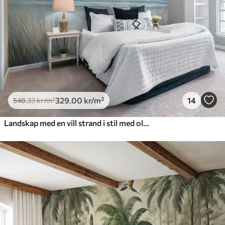
329
.00
kr
/m²
14
548
.33
kr
/m²
Landskap med en vill strand i stil med oljemaleri