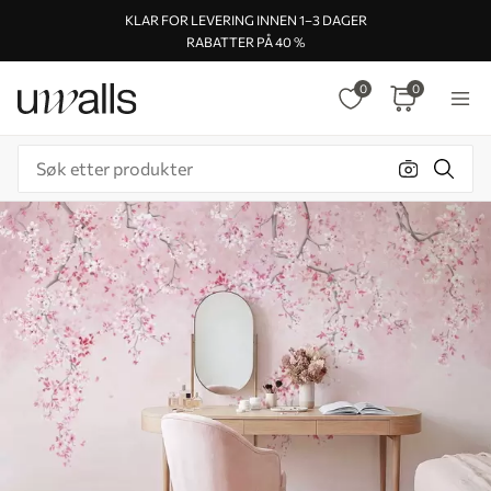
KLAR FOR LEVERING INNEN 1–3 DAGER
RABATTER PÅ 40 %
0
0