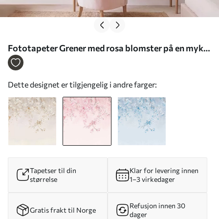
Fototapeter Grener med rosa blomster på en myk
pastellbakgrunn Nr. w05129v1
Dette designet er tilgjengelig i andre farger:
Tapetser til din
Klar for levering innen
størrelse
1–3 virkedager
Refusjon innen 30
Gratis frakt til Norge
dager