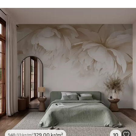
329
.00
kr
/m²
10
548
.33
kr
/m²