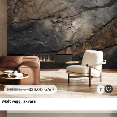
548
.33
329
.00
kr
/m²
Premium
665
.00
399
.00
kr
/m²
Premium vinyl
650
.00
390
.00
kr
/m²
Peel and Stick
925
.00
555
.00
kr
/m²
329
.00
kr
/m²
7
548
.33
kr
/m²
Malt vegg i akvarell