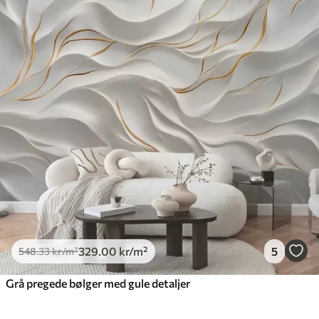
329
.00
kr
/m²
5
548
.33
kr
/m²
Grå pregede bølger med gule detaljer