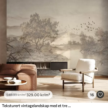
329
.00
kr
/m²
16
548
.33
kr
/m²
Teksturert vintagelandskap med et tre nær en elv og en overskyet himmel, naturkunst i sepiatoner