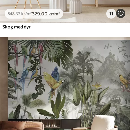
329
.00
kr
/m²
11
548
.33
kr
/m²
Skog med dyr