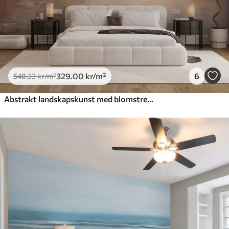
329
.00
kr
/m²
6
548
.33
kr
/m²
Abstrakt landskapskunst med blomstrende grener og hvite blomster som henger over en innsjø, myke pastellfarger