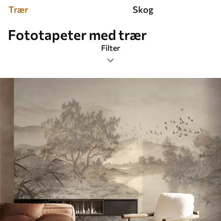
Trær
Skog
Fototapeter med trær
Filter
Tagger
Bildeformat
Farge
Smart
Tilbakestill alt