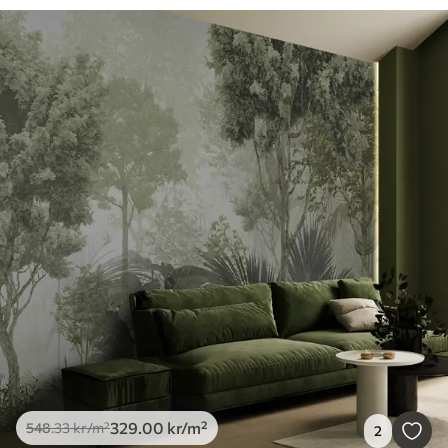
329
.00
kr
/m²
548
.33
kr
/m²
2