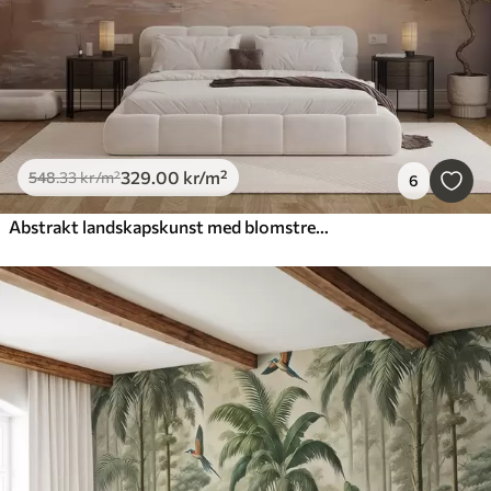
329
.00
kr
/m²
548
.33
kr
/m²
6
Abstrakt landskapskunst med blomstrende grener og hvite blomster som henger over en innsjø, myke pastellfarger