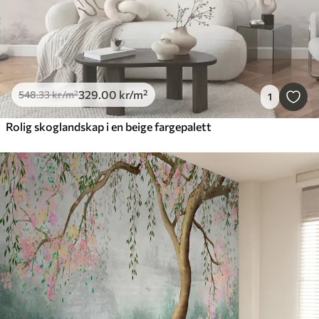
329
.00
kr
/m²
548
.33
kr
/m²
1
Rolig skoglandskap i en beige fargepalett