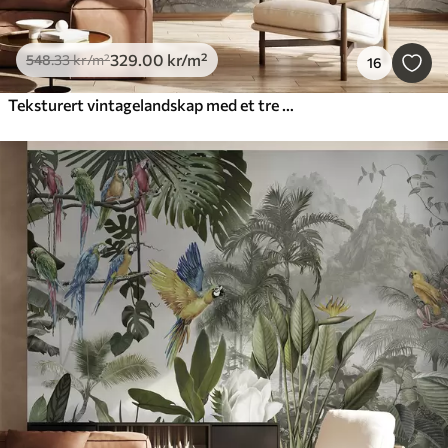
329
.00
kr
/m²
548
.33
kr
/m²
16
Teksturert vintagelandskap med et tre nær en elv og en overskyet himmel, naturkunst i sepiatoner