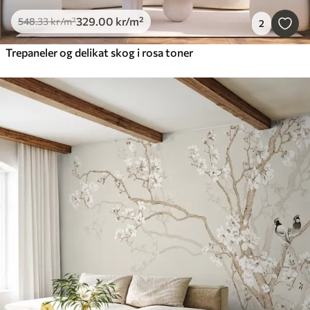
329
.00
kr
/m²
548
.33
kr
/m²
2
Trepaneler og delikat skog i rosa toner