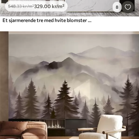
329
.00
kr
/m²
548
.33
kr
/m²
8
Et sjarmerende tre med hvite blomster mot en bakgrunn av skyer i en interessant stil i delikate varme farger