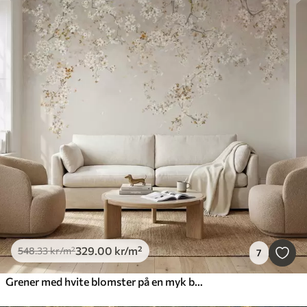
329
.00
kr
/m²
548
.33
kr
/m²
7
Grener med hvite blomster på en myk beige bakgrunn