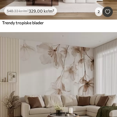
329
.00
kr
/m²
548
.33
kr
/m²
2
Trendy tropiske blader