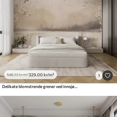
329
.00
kr
/m²
548
.33
kr
/m²
1
Delikate blomstrende grener ved innsjøen med fugler i lett tåke