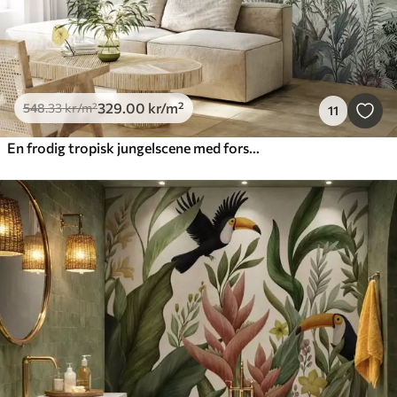
329
.00
kr
/m²
548
.33
kr
/m²
11
En frodig tropisk jungelscene med forskjellige palmetrær, store blader og fargerike blomster i forgrunnen