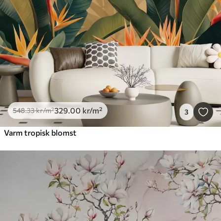
329
.00
kr
/m²
548
.33
kr
/m²
3
Varm tropisk blomst