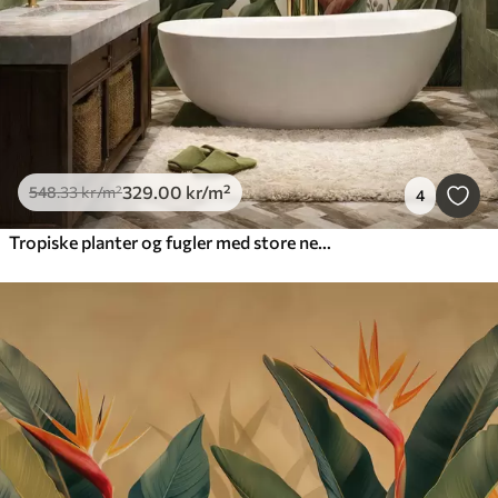
329
.00
kr
/m²
548
.33
kr
/m²
4
Tropiske planter og fugler med store nebb på lys bakgrunn