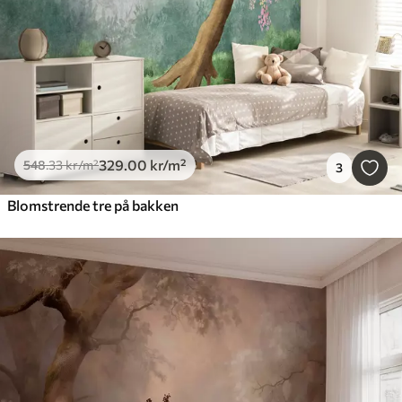
329
.00
kr
/m²
548
.33
kr
/m²
3
Blomstrende tre på bakken