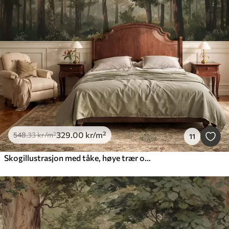
329
.00
kr
/m²
548
.33
kr
/m²
11
Skogillustrasjon med tåke, høye trær og en sti