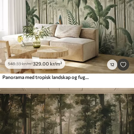
329
.00
kr
/m²
548
.33
kr
/m²
12
Panorama med tropisk landskap og fugler