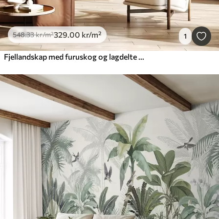
329
.00
kr
/m²
548
.33
kr
/m²
1
Fjellandskap med furuskog og lagdelte fjell i daggry med lett tåke akvarellimitasjonskunst