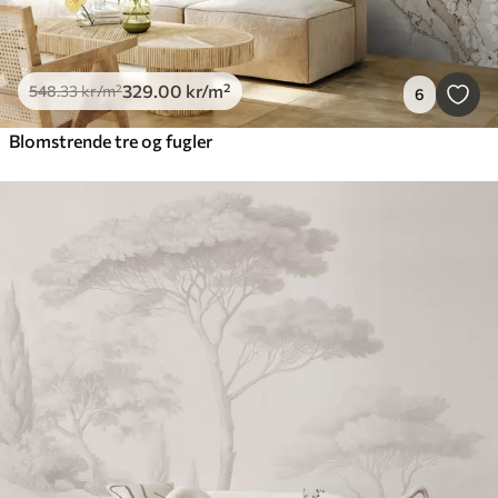
329
.00
kr
/m²
548
.33
kr
/m²
6
Blomstrende tre og fugler