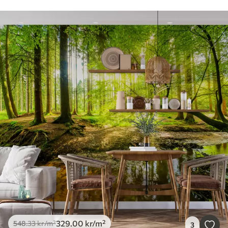
329
.00
kr
/m²
548
.33
kr
/m²
3