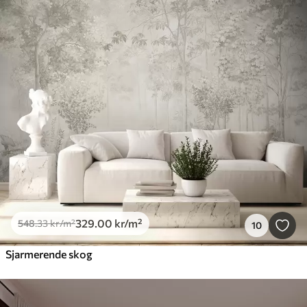
329
.00
kr
/m²
548
.33
kr
/m²
10
Sjarmerende skog