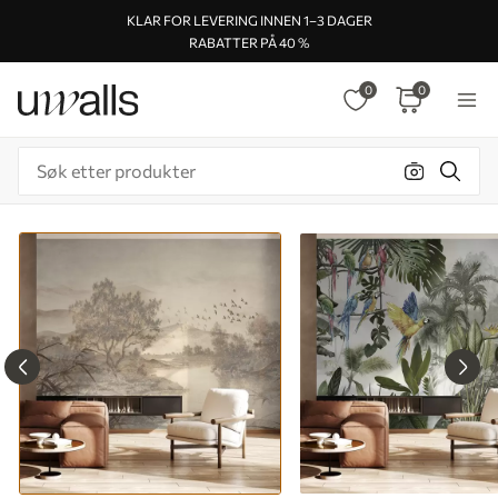
KLAR FOR LEVERING INNEN 1–3 DAGER
RABATTER PÅ 40 %
0
0