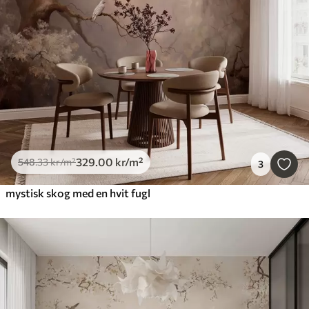
329
.00
kr
/m²
548
.33
kr
/m²
3
mystisk skog med en hvit fugl