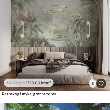
329
.00
kr
/m²
548
.33
kr
/m²
3
Regnskog i myke, grønne toner