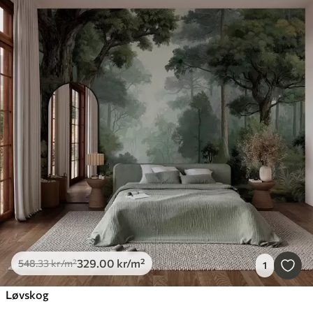
329
.00
kr
/m²
548
.33
kr
/m²
1
Løvskog