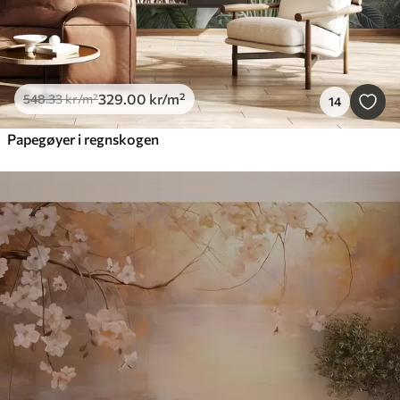
329
.00
kr
/m²
548
.33
kr
/m²
14
Papegøyer i regnskogen