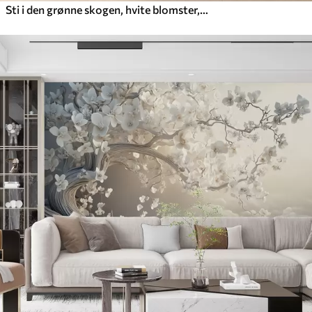
Sti i den grønne skogen, hvite blomster, sollys, tegning i akrylstil