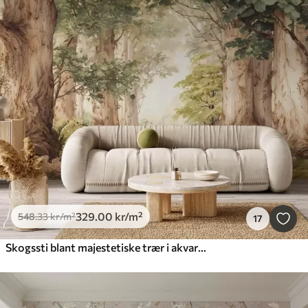
329
.00
kr
/m²
548
.33
kr
/m²
17
Skogssti blant majestetiske trær i akvarellstil