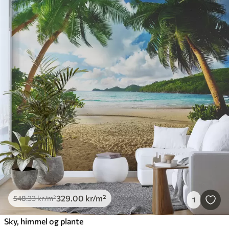
329
.00
kr
/m²
548
.33
kr
/m²
1
Sky, himmel og plante