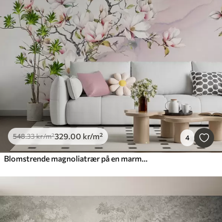
329
.00
kr
/m²
548
.33
kr
/m²
4
Blomstrende magnoliatrær på en marmorbakgrunn