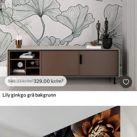
329
.00
kr
/m²
548
.33
kr
/m²
Lily ginkgo grå bakgrunn