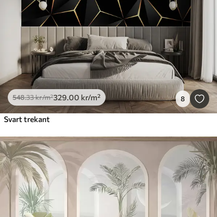
329
.00
kr
/m²
548
.33
kr
/m²
8
Svart trekant