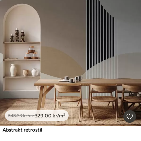
329
.00
kr
/m²
548
.33
kr
/m²
Abstrakt retrostil