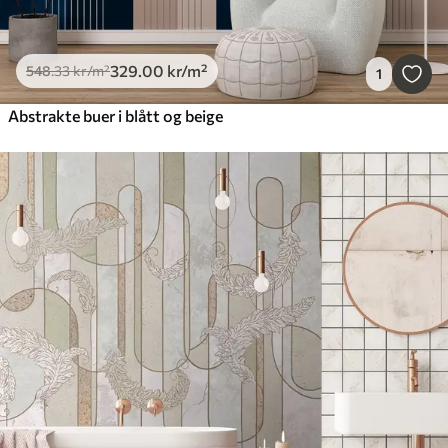
329
.00
kr
/m²
548
.33
kr
/m²
1
Abstrakte buer i blått og beige