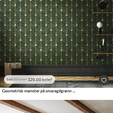
329
.00
kr
/m²
548
.33
kr
/m²
Geometrisk mønster på smaragdgrønn bakgrunn