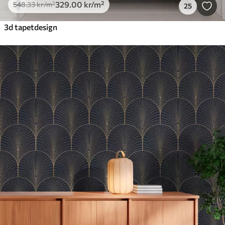
329
.00
kr
/m²
548
.33
kr
/m²
25
3d tapetdesign