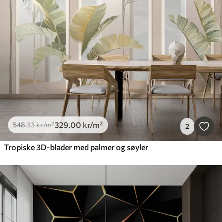
329
.00
kr
/m²
548
.33
kr
/m²
2
Tropiske 3D-blader med palmer og søyler