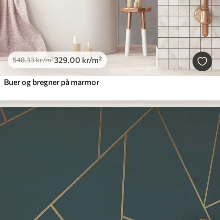
329
.00
kr
/m²
548
.33
kr
/m²
Buer og bregner på marmor