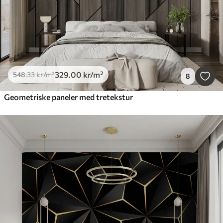
329
.00
kr
/m²
548
.33
kr
/m²
8
Geometriske paneler med tretekstur