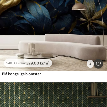
329
.00
kr
/m²
548
.33
kr
/m²
4
Blå kongelige blomster