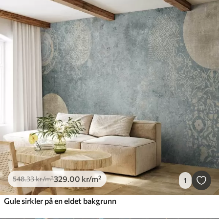
329
.00
kr
/m²
548
.33
kr
/m²
1
Gule sirkler på en eldet bakgrunn