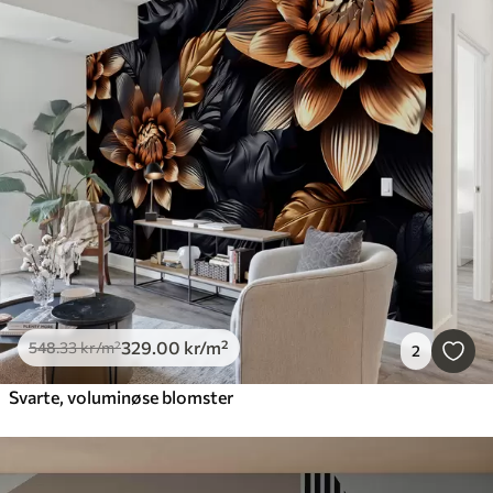
329
.00
kr
/m²
548
.33
kr
/m²
2
Svarte, voluminøse blomster