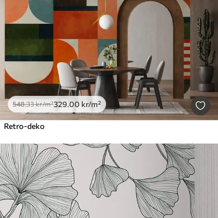
329
.00
kr
/m²
548
.33
kr
/m²
Retro-deko