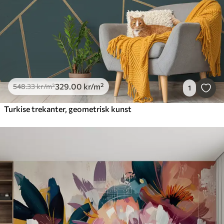
329
.00
kr
/m²
548
.33
kr
/m²
1
Turkise trekanter, geometrisk kunst