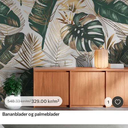
329
.00
kr
/m²
548
.33
kr
/m²
1
Bananblader og palmeblader