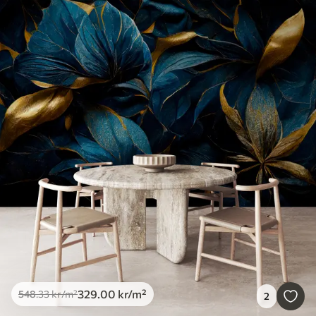
329
.00
kr
/m²
548
.33
kr
/m²
2