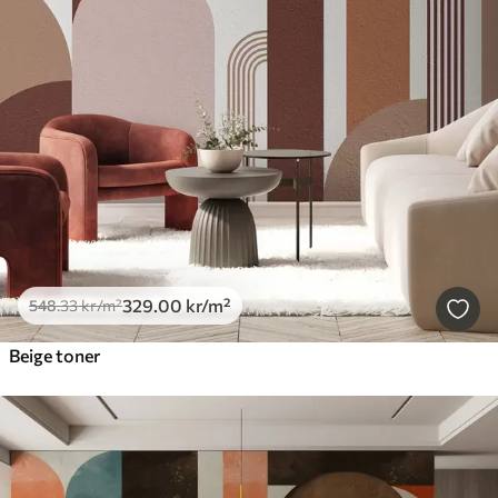
329
.00
kr
/m²
548
.33
kr
/m²
Beige toner