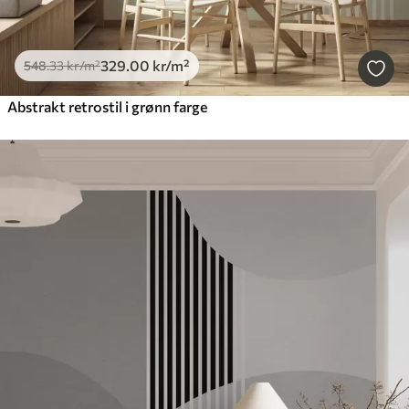
329
.00
kr
/m²
548
.33
kr
/m²
Abstrakt retrostil i grønn farge