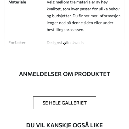
Materiale
Velg mellom tre materialer av høy
kvalitet, som hver passer for ulike behov
og budsjetter. Du finner mer informasjon
lenger ned på denne siden eller under
bestillingsprosessen.
Forfatter
Designstudio Uwalls
Artikkelnummer
a00977v2
Etterbehandling
Halvmatt.
ANMELDELSER OM PRODUKTET
Produksjon
Bildet trykkes i den størrelsen du har
angitt, og skjæres i identiske strimler
med en bredde på opptil 50 cm.
SE HELE GALLERIET
Ytterligere
Du kan legge til et lakkbelegg og/eller
alternativer
tapetlim.
DU VIL KANSKJE OGSÅ LIKE
Rengjøring
Tapetet kan rengjøres skånsomt med en