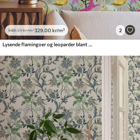
329
.00
kr
/m²
2
548
.33
kr
/m²
Lysende flamingoer og leoparder blant tropiske planter