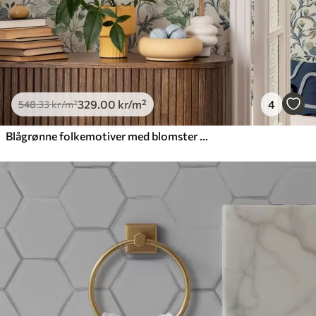
329
.00
kr
/m²
4
548
.33
kr
/m²
Blågrønne folkemotiver med blomster og blader på kremfarget bakgrunn