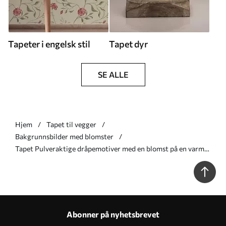
Tapeter i engelsk stil
Tapet dyr
SE ALLE
Hjem
Tapet til vegger
Bakgrunnsbilder med blomster
Tapet Pulveraktige dråpemotiver med en blomst på en varm
bakgrunn Nr. a00977v2
Abonner på nyhetsbrevet