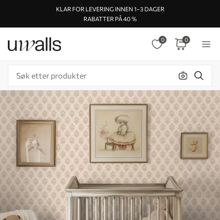
KLAR FOR LEVERING INNEN 1–3 DAGER
RABATTER PÅ 40 %
0
0