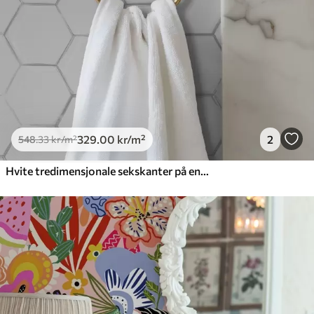
329
.00
kr
/m²
2
548
.33
kr
/m²
Hvite tredimensjonale sekskanter på en glatt bakgrunn