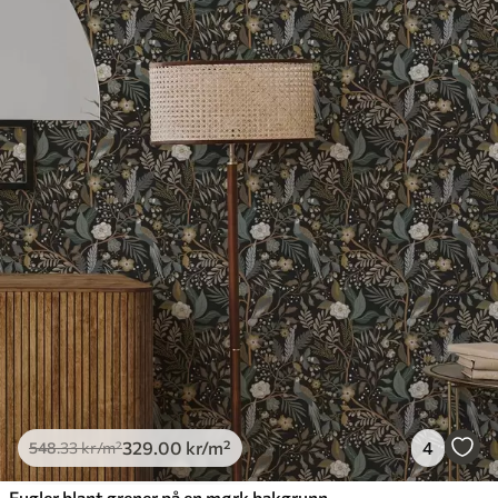
329
.00
kr
/m²
4
548
.33
kr
/m²
Fugler blant grener på en mørk bakgrunn