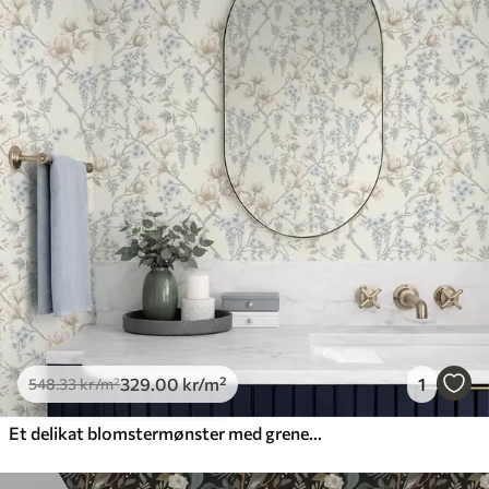
329
.00
kr
/m²
1
548
.33
kr
/m²
Et delikat blomstermønster med grener og blomster