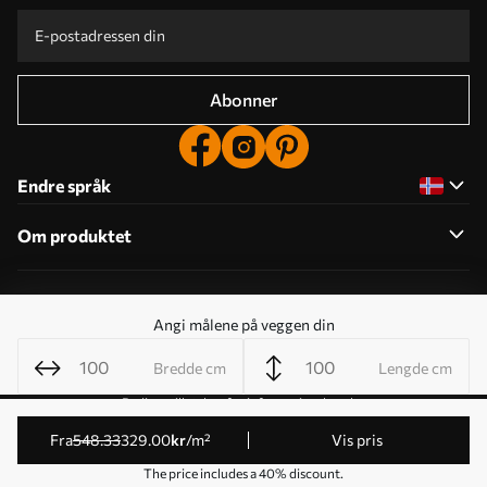
Abonner
Endre språk
Om produktet
Om selskapet
Angi målene på veggen din
Bredde cm
Lengde cm
Rediger tillatelser for informasjonskapsler
© 2011-2026 Uwalls . Alle rettigheter forbeholdt. Drives av
fra
548
.33
329
.00
kr
/m²
Vis pris
KLW Sp. z o.o. VAT ID: PL9223057591.
The price includes a 40% discount.