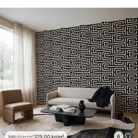
myk svamp. Tapeter med lakkfinish kan
rengjøres med vann.
Påføringsmetode
Sømløs applikasjon
Tilgjengelige materialer
Standard
548
.33
329
.00
kr
/m²
Premium
665
.00
399
.00
kr
/m²
Premium vinyl
650
.00
390
.00
kr
/m²
329
.00
kr
/m²
6
548
.33
kr
/m²