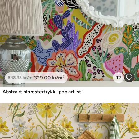
329
.00
kr
/m²
12
548
.33
kr
/m²
Abstrakt blomstertrykk i pop art-stil