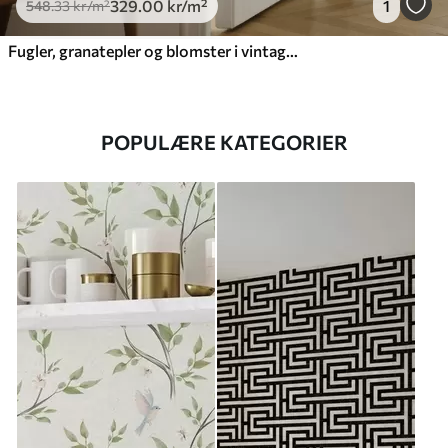
329
.00
kr
/m²
1
548
.33
kr
/m²
Fugler, granatepler og blomster i vintage-stil
POPULÆRE KATEGORIER