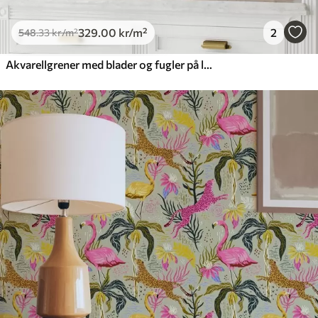
329
.00
kr
/m²
2
548
.33
kr
/m²
Akvarellgrener med blader og fugler på lys bakgrunn