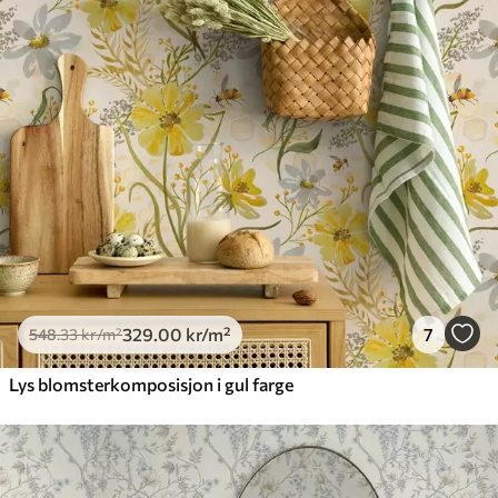
329
.00
kr
/m²
7
548
.33
kr
/m²
Lys blomsterkomposisjon i gul farge