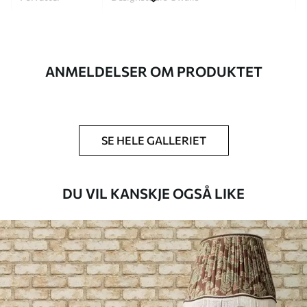
Artikkelnummer
a01030
Etterbehandling
Halvmatt.
ANMELDELSER OM PRODUKTET
Produksjon
Bildet trykkes i den størrelsen du har
angitt, og skjæres i identiske strimler
med en bredde på opptil 50 cm.
SE HELE GALLERIET
Ytterligere
Du kan legge til et lakkbelegg og/eller
alternativer
tapetlim.
DU VIL KANSKJE OGSÅ LIKE
Rengjøring
Tapetet kan rengjøres skånsomt med en
myk svamp. Tapeter med lakkfinish kan
rengjøres med vann.
Påføringsmetode
Sømløs applikasjon
Tilgjengelige materialer