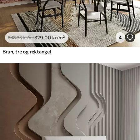
329
.00
kr
/m²
4
548
.33
kr
/m²
Brun, tre og rektangel