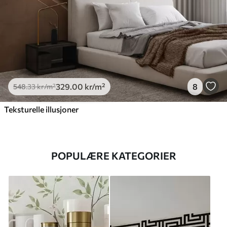
329
.00
kr
/m²
8
548
.33
kr
/m²
Teksturelle illusjoner
POPULÆRE KATEGORIER