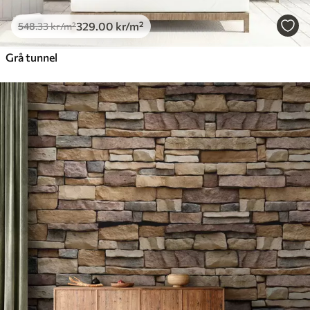
329
.00
kr
/m²
548
.33
kr
/m²
Grå tunnel