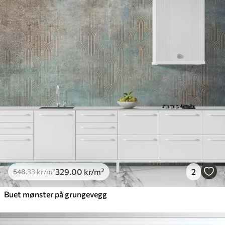
329
.00
kr
/m²
2
548
.33
kr
/m²
Buet mønster på grungevegg