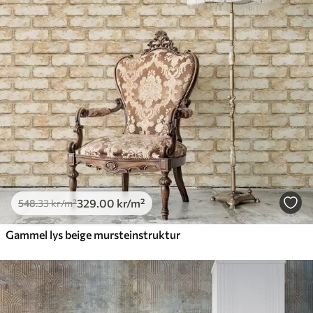
Standard
548
.33
329
.00
kr
/m²
Premium
665
.00
399
.00
kr
/m²
Premium vinyl
650
.00
390
.00
kr
/m²
329
.00
kr
/m²
548
.33
kr
/m²
Gammel lys beige mursteinstruktur