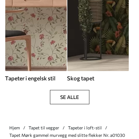
Tapeter i engelsk stil
Skog tapet
SE ALLE
Hjem
Tapet til vegger
Tapeter i loft-stil
Tapet Mørk gammel murvegg med slitte flekker Nr. a01030