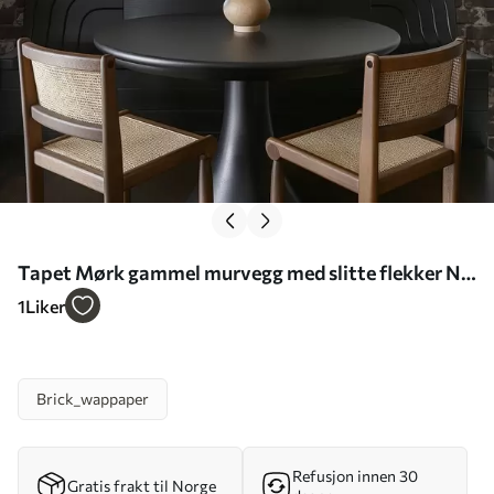
Tapet Mørk gammel murvegg med slitte flekker Nr.
a01030
1
Liker
Brick_wappaper
Refusjon innen 30
Gratis frakt til Norge