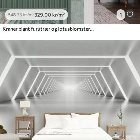
329
.00
kr
/m²
1
548
.33
kr
/m²
Kraner blant furutrær og lotusblomster på en rolig grønn bakgrunn