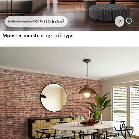
329
.00
kr
/m²
2
548
.33
kr
/m²
Mønster, murstein og skrifttype