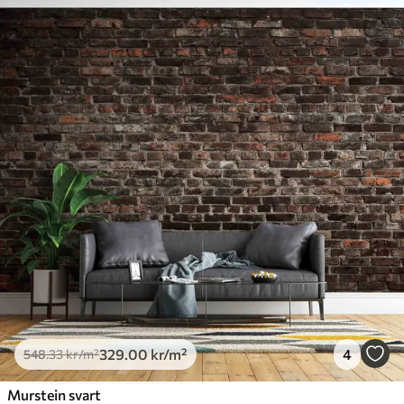
329
.00
kr
/m²
4
548
.33
kr
/m²
Murstein svart