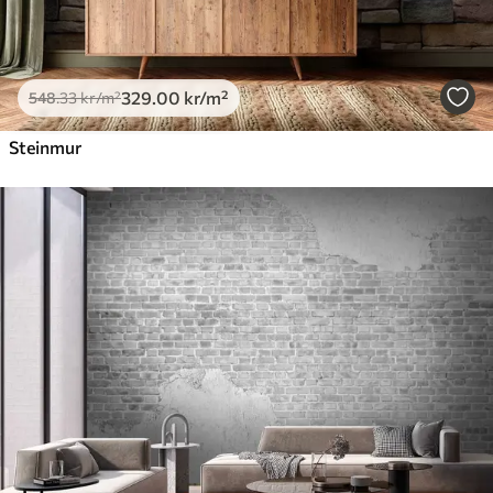
329
.00
kr
/m²
548
.33
kr
/m²
Steinmur