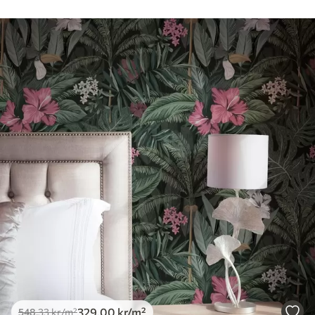
329
.00
kr
/m²
548
.33
kr
/m²