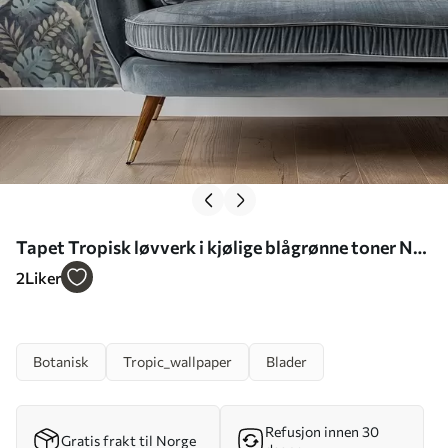
Tapet Tropisk løvverk i kjølige blågrønne toner Nr.
a01035
2
Liker
Botanisk
Tropic_wallpaper
Blader
Refusjon innen 30
Gratis frakt til Norge