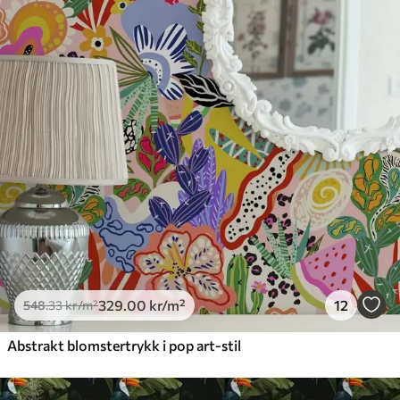
329
.00
kr
/m²
12
548
.33
kr
/m²
Abstrakt blomstertrykk i pop art-stil