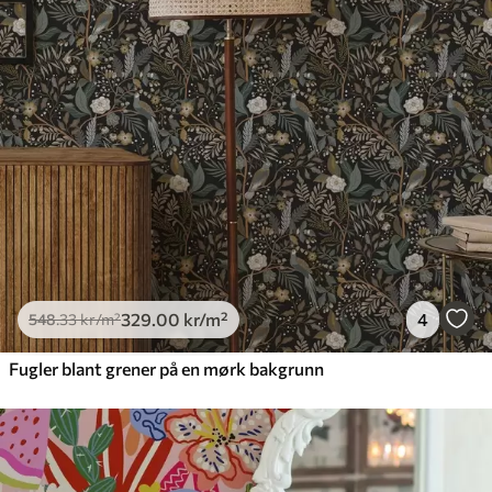
Standard
548
.33
329
.00
kr
/m²
Premium
665
.00
399
.00
kr
/m²
Premium vinyl
650
.00
390
.00
kr
/m²
329
.00
kr
/m²
4
548
.33
kr
/m²
Fugler blant grener på en mørk bakgrunn