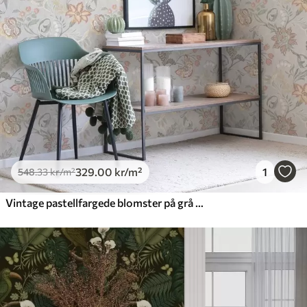
329
.00
kr
/m²
1
548
.33
kr
/m²
Vintage pastellfargede blomster på grå bakgrunn