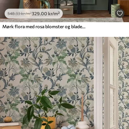
329
.00
kr
/m²
548
.33
kr
/m²
Mørk flora med rosa blomster og blader, mørk bakgrunn