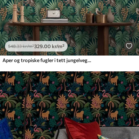
329
.00
kr
/m²
548
.33
kr
/m²
Aper og tropiske fugler i tett jungelvegetasjon