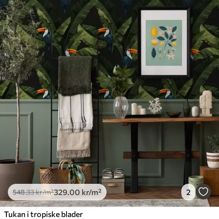
329
.00
kr
/m²
2
548
.33
kr
/m²
Tukan i tropiske blader