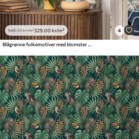
329
.00
kr
/m²
4
548
.33
kr
/m²
Blågrønne folkemotiver med blomster og blader på kremfarget bakgrunn