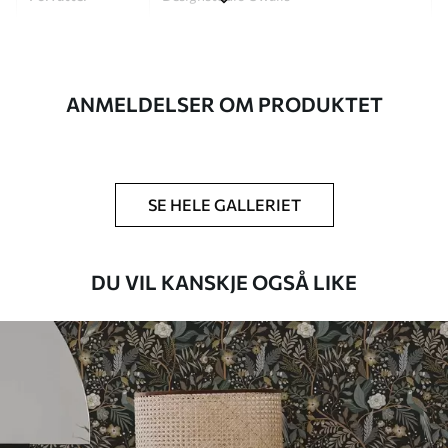
Artikkelnummer
a01035
Etterbehandling
Halvmatt.
ANMELDELSER OM PRODUKTET
Produksjon
Bildet trykkes i den størrelsen du har
angitt, og skjæres i identiske strimler
med en bredde på opptil 50 cm.
SE HELE GALLERIET
Ytterligere
Du kan legge til et lakkbelegg og/eller
alternativer
tapetlim.
DU VIL KANSKJE OGSÅ LIKE
Rengjøring
Tapetet kan rengjøres skånsomt med en
myk svamp. Tapeter med lakkfinish kan
rengjøres med vann.
Påføringsmetode
Sømløs applikasjon
Tilgjengelige materialer