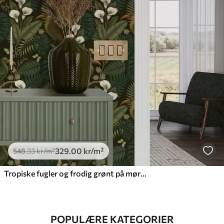
329
.00
kr
/m²
548
.33
kr
/m²
Tropiske fugler og frodig grønt på mørk jungelbakgrunn
POPULÆRE KATEGORIER