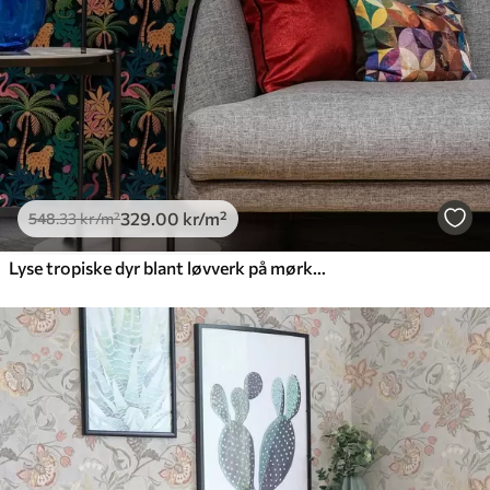
329
.00
kr
/m²
548
.33
kr
/m²
Lyse tropiske dyr blant løvverk på mørk bakgrunn