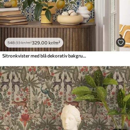
329
.00
kr
/m²
548
.33
kr
/m²
Sitronkvister med blå dekorativ bakgrunn