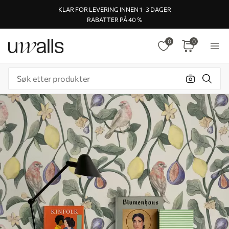
KLAR FOR LEVERING INNEN 1–3 DAGER
RABATTER PÅ 40 %
0
0