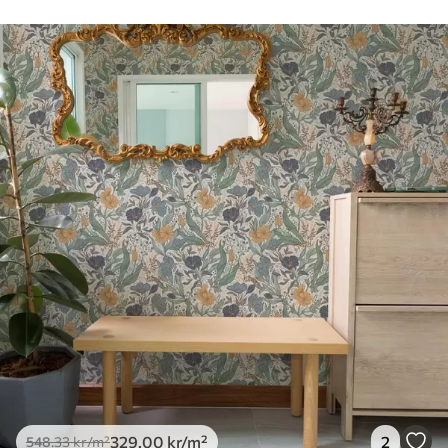
329
.00
kr
/m²
2
548
.33
kr
/m²