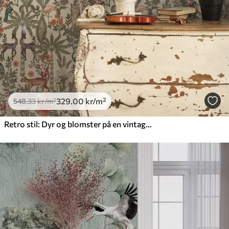
329
.00
kr
/m²
548
.33
kr
/m²
Retro stil: Dyr og blomster på en vintage-bakgrunn