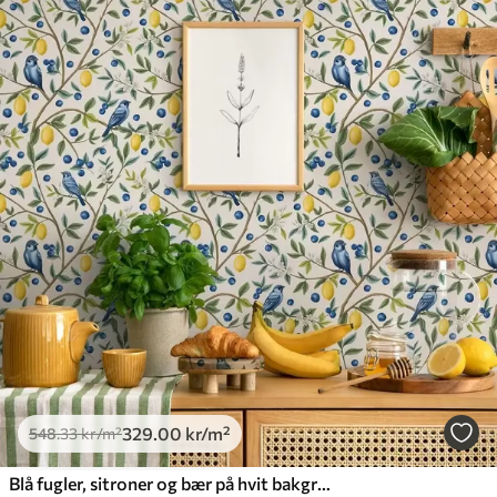
329
.00
kr
/m²
548
.33
kr
/m²
Blå fugler, sitroner og bær på hvit bakgrunn