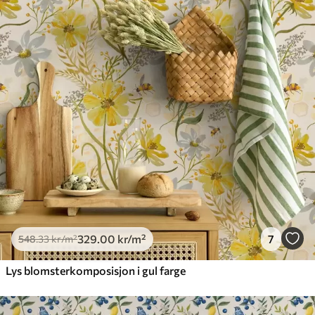
329
.00
kr
/m²
7
548
.33
kr
/m²
Lys blomsterkomposisjon i gul farge