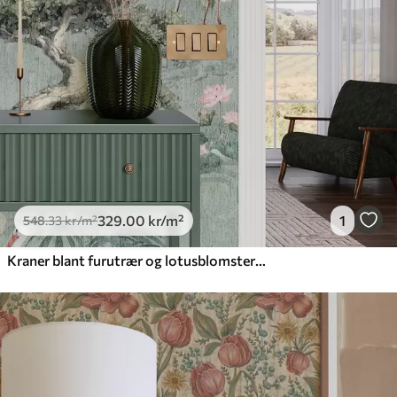
329
.00
kr
/m²
1
548
.33
kr
/m²
Kraner blant furutrær og lotusblomster på en rolig grønn bakgrunn