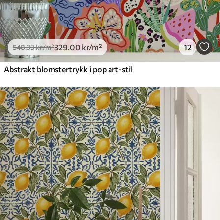
329
.00
kr
/m²
12
548
.33
kr
/m²
Abstrakt blomstertrykk i pop art-stil