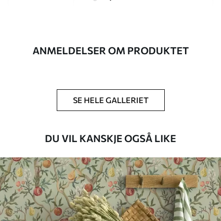
Artikkelnummer
a01107
Etterbehandling
Halvmatt.
ANMELDELSER OM PRODUKTET
Produksjon
Bildet trykkes i den størrelsen du har
angitt, og skjæres i identiske strimler
med en bredde på opptil 50 cm.
SE HELE GALLERIET
Ytterligere
Du kan legge til et lakkbelegg og/eller
alternativer
tapetlim.
DU VIL KANSKJE OGSÅ LIKE
Rengjøring
Tapetet kan rengjøres skånsomt med en
myk svamp. Tapeter med lakkfinish kan
rengjøres med vann.
Påføringsmetode
Sømløs applikasjon
Tilgjengelige materialer