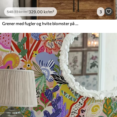
329
.00
kr
/m²
3
548
.33
kr
/m²
Grener med fugler og hvite blomster på en delikat bakgrunn