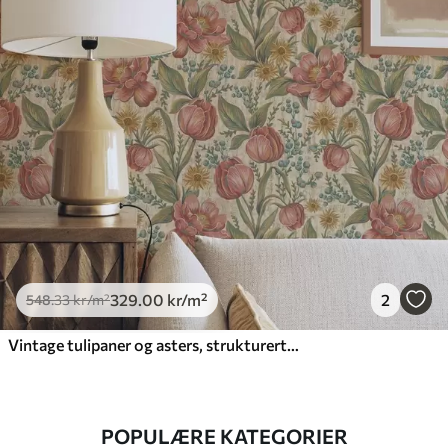
329
.00
kr
/m²
2
548
.33
kr
/m²
Vintage tulipaner og asters, strukturert kremfarget bakgrunn
POPULÆRE KATEGORIER