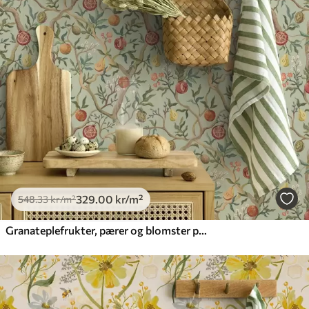
Standard
548
.33
329
.00
kr
/m²
Premium
665
.00
399
.00
kr
/m²
Premium vinyl
650
.00
390
.00
kr
/m²
329
.00
kr
/m²
548
.33
kr
/m²
Granateplefrukter, pærer og blomster på en lysegrønn bakgrunn