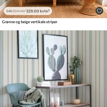
329
.00
kr
/m²
548
.33
kr
/m²
Grønne og beige vertikale striper