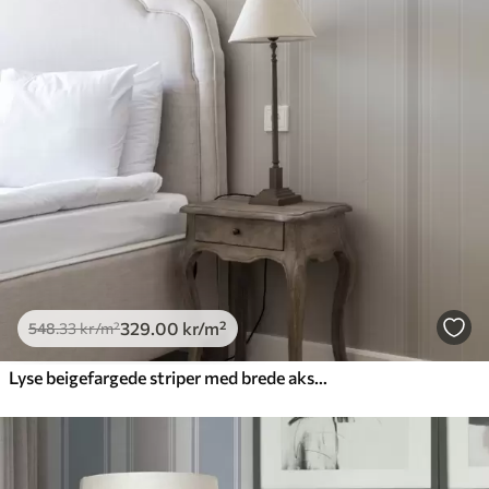
329
.00
kr
/m²
548
.33
kr
/m²
Lyse beigefargede striper med brede aksenter