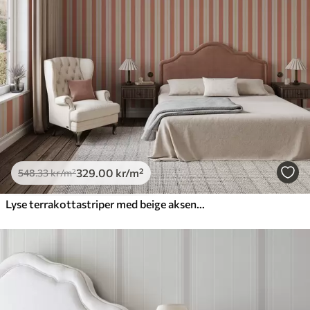
329
.00
kr
/m²
548
.33
kr
/m²
Lyse terrakottastriper med beige aksenter