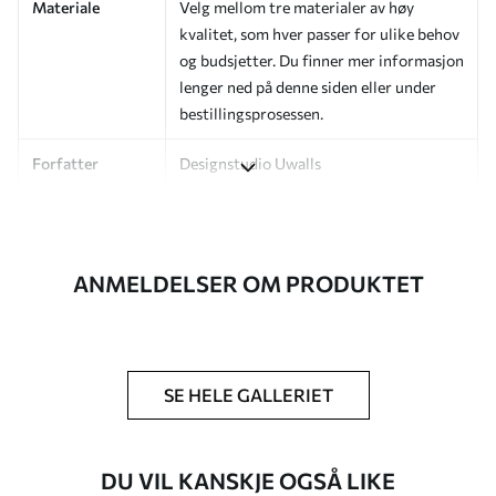
Materiale
Velg mellom tre materialer av høy
kvalitet, som hver passer for ulike behov
og budsjetter. Du finner mer informasjon
lenger ned på denne siden eller under
bestillingsprosessen.
Forfatter
Designstudio Uwalls
Artikkelnummer
a01183
Etterbehandling
Halvmatt.
ANMELDELSER OM PRODUKTET
Produksjon
Bildet trykkes i den størrelsen du har
angitt, og skjæres i identiske strimler
med en bredde på opptil 50 cm.
SE HELE GALLERIET
Ytterligere
Du kan legge til et lakkbelegg og/eller
alternativer
tapetlim.
DU VIL KANSKJE OGSÅ LIKE
Rengjøring
Tapetet kan rengjøres skånsomt med en