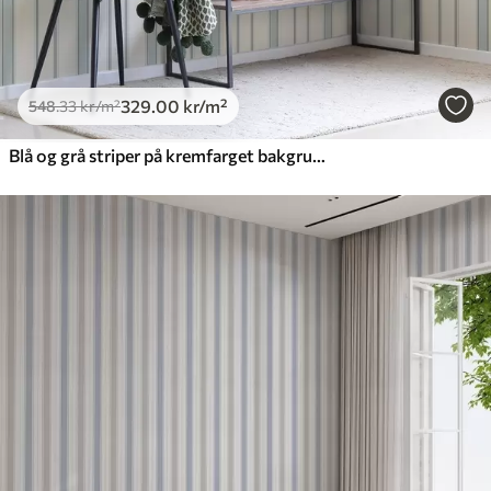
329
.00
kr
/m²
548
.33
kr
/m²
Blå og grå striper på kremfarget bakgrunn