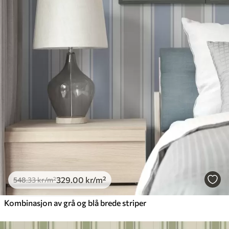
329
.00
kr
/m²
548
.33
kr
/m²
Kombinasjon av grå og blå brede striper