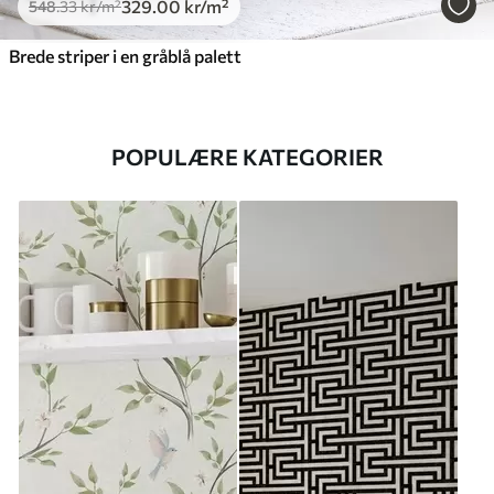
329
.00
kr
/m²
548
.33
kr
/m²
Brede striper i en gråblå palett
POPULÆRE KATEGORIER