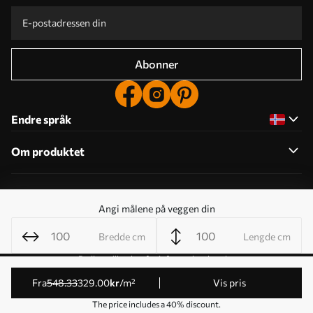
Abonner
Endre språk
Om produktet
Om selskapet
Angi målene på veggen din
Bredde cm
Lengde cm
Rediger tillatelser for informasjonskapsler
© 2011-2026 Uwalls . Alle rettigheter forbeholdt. Drives av
fra
548
.33
329
.00
kr
/m²
Vis pris
KLW Sp. z o.o. VAT ID: PL9223057591.
The price includes a 40% discount.