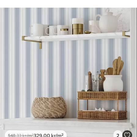
myk svamp. Tapeter med lakkfinish kan
rengjøres med vann.
Påføringsmetode
Sømløs applikasjon
Tilgjengelige materialer
Standard
548
.33
329
.00
kr
/m²
Premium
665
.00
399
.00
kr
/m²
Premium vinyl
650
.00
390
.00
kr
/m²
329
.00
kr
/m²
2
548
.33
kr
/m²