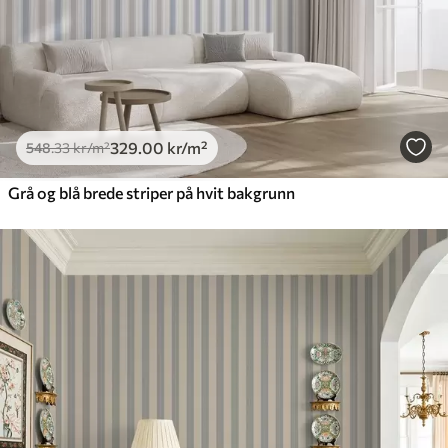
329
.00
kr
/m²
548
.33
kr
/m²
Grå og blå brede striper på hvit bakgrunn