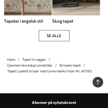
Tapeter i engelsk stil
Skog tapet
SE ALLE
Hjem
Tapet til vegger
Geometriske bakgrunnsbilder
Stripete tapet
Tapet Lyseblå striper med tynne mørke linjer Nr. a01183
Abonner på nyhetsbrevet