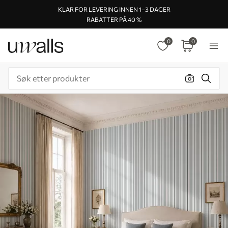
KLAR FOR LEVERING INNEN 1–3 DAGER
RABATTER PÅ 40 %
0
0