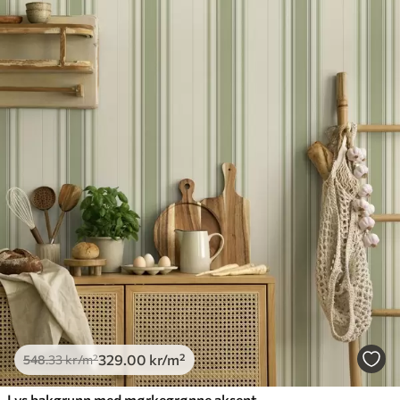
329
.00
kr
/m²
548
.33
kr
/m²
Lys bakgrunn med mørkegrønne aksentstriper