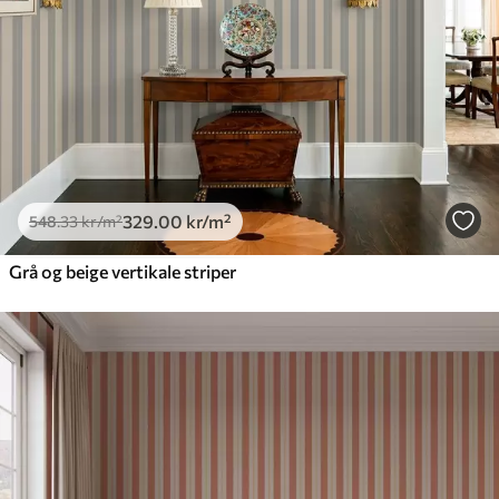
329
.00
kr
/m²
548
.33
kr
/m²
Grå og beige vertikale striper