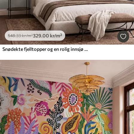
329
.00
kr
/m²
548
.33
kr
/m²
Snødekte fjelltopper og en rolig innsjø med et speilblankt vannspeil