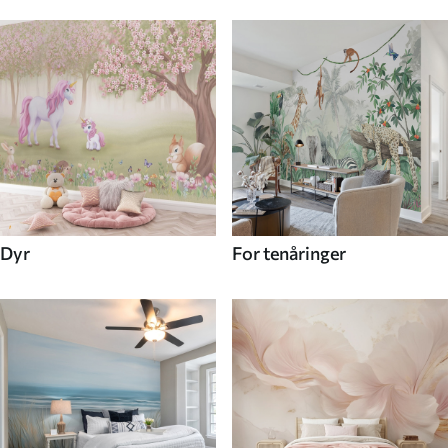
Dyr
For tenåringer