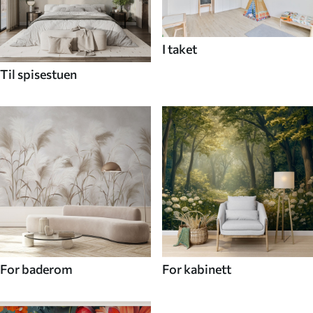
I taket
Til spisestuen
For baderom
For kabinett