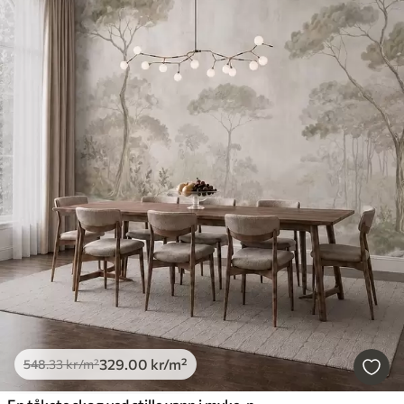
329
.00
kr
/m²
548
.33
kr
/m²