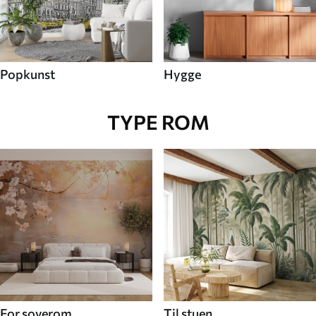
Popkunst
Hygge
TYPE ROM
For soverom
Til stuen