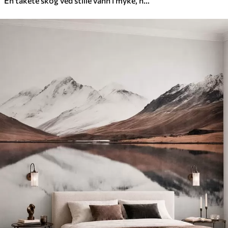
En tåkete skog ved stille vann i myke, naturlige pastellfarger