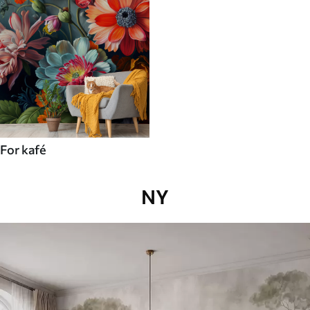
For kafé
NY