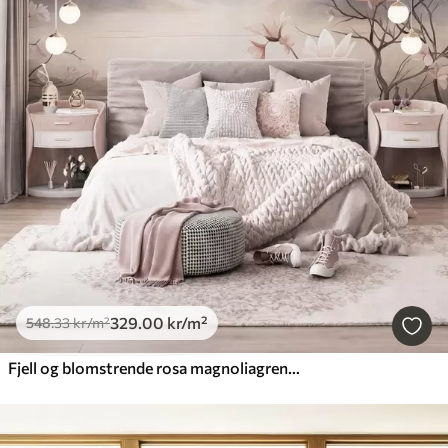
329
.00
kr
/m²
548
.33
kr
/m²
Fjell og blomstrende rosa magnoliagrener, et landskap med rik tekstur