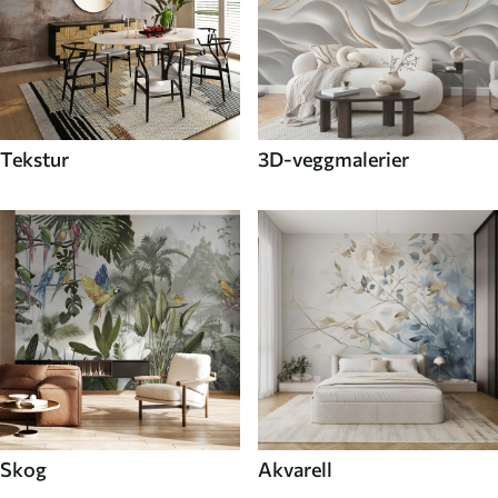
Tekstur
3D-veggmalerier
Skog
Akvarell