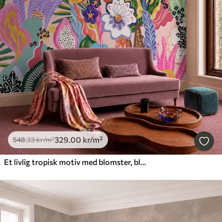
329
.00
kr
/m²
548
.33
kr
/m²
Et livlig tropisk motiv med blomster, blader og fargerike frukter