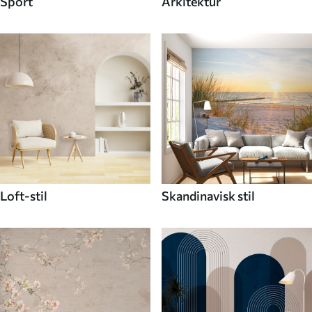
Sport
Arkitektur
Loft-stil
Skandinavisk stil