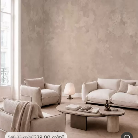
329
.00
kr
/m²
548
.33
kr
/m²