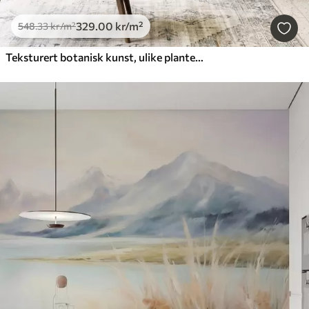
329
.00
kr
/m²
548
.33
kr
/m²
Teksturert botanisk kunst, ulike planter og blader i brune og beige nyanser