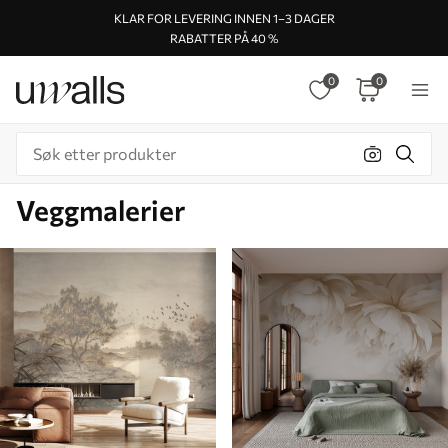
KLAR FOR LEVERING INNEN 1–3 DAGER
RABATTER PÅ 40 %
0
0
Veggmalerier