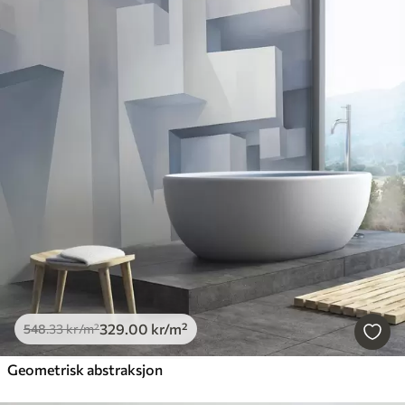
329
.00
kr
/m²
548
.33
kr
/m²
Geometrisk abstraksjon