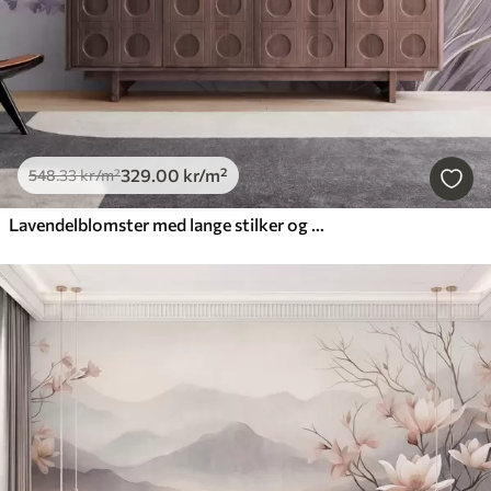
329
.00
kr
/m²
548
.33
kr
/m²
Lavendelblomster med lange stilker og blader, kunstverk i myke pastellfarger med struktur