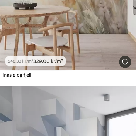
329
.00
kr
/m²
548
.33
kr
/m²
Innsjø og fjell