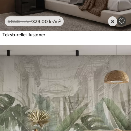
329
.00
kr
/m²
8
548
.33
kr
/m²
Teksturelle illusjoner