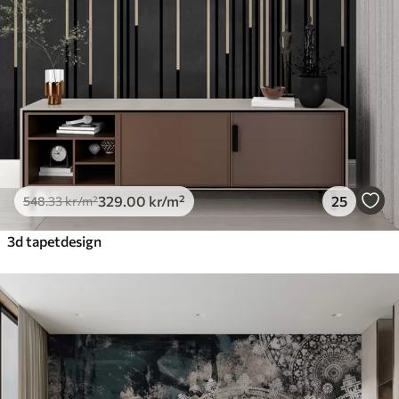
329
.00
kr
/m²
25
548
.33
kr
/m²
3d tapetdesign