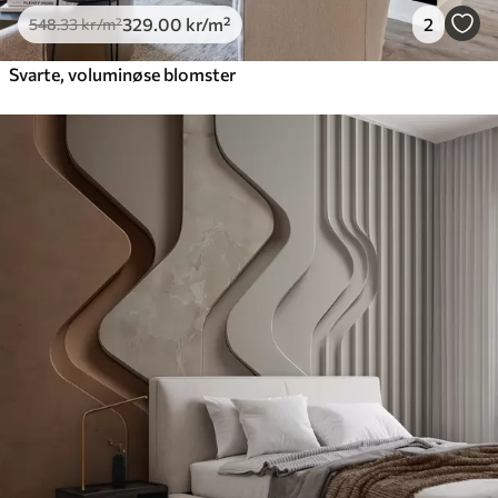
329
.00
kr
/m²
2
548
.33
kr
/m²
Svarte, voluminøse blomster