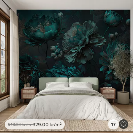
329
.00
kr
/m²
17
548
.33
kr
/m²