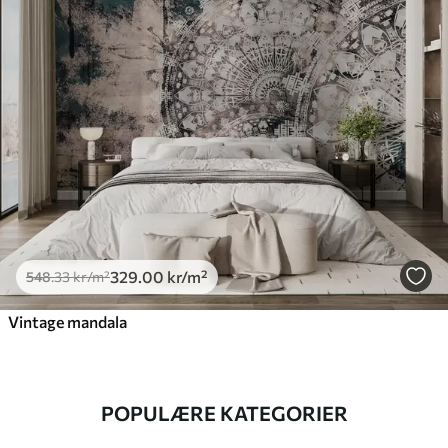
329
.00
kr
/m²
548
.33
kr
/m²
Vintage mandala
POPULÆRE KATEGORIER