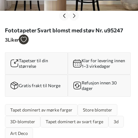
Fototapeter Svart blomst med støv Nr. u95247
3
Liker
Tapetser til din
Klar for levering innen
størrelse
1–3 virkedager
Refusjon innen 30
Gratis frakt til Norge
dager
Tapet dominert av mørke farger
Store blomster
3D-blomster
Tapet dominert av svart farge
3d
Art Deco