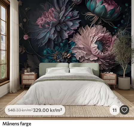
329
.00
kr
/m²
11
548
.33
kr
/m²
Månens farge