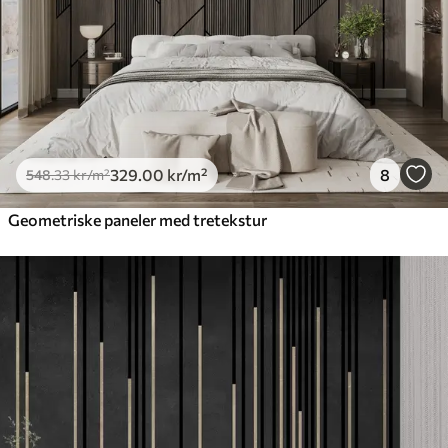
329
.00
kr
/m²
8
548
.33
kr
/m²
Geometriske paneler med tretekstur