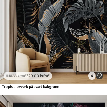
329
.00
kr
/m²
4
548
.33
kr
/m²
Tropisk løvverk på svart bakgrunn