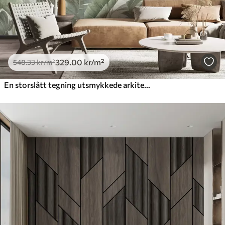
329
.00
kr
/m²
548
.33
kr
/m²
En storslått tegning utsmykkede arkitektoniske marmorsøyler og frodige tropiske grønne planter