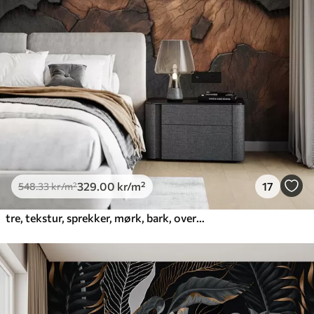
Premium
665
.00
399
.00
kr
/m²
Premium vinyl
650
.00
390
.00
kr
/m²
Peel and Stick
925
.00
555
.00
kr
/m²
329
.00
kr
/m²
17
548
.33
kr
/m²
tre, tekstur, sprekker, mørk, bark, overflate