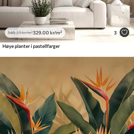
329
.00
kr
/m²
3
548
.33
kr
/m²
Høye planter i pastellfarger