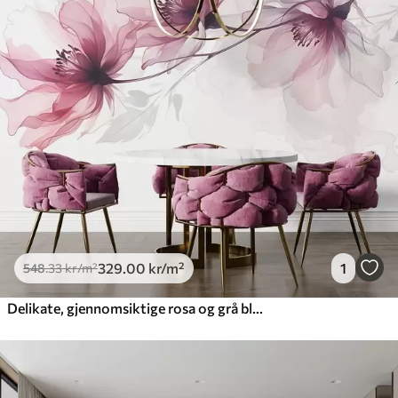
548
.33
329
.00
kr
/m²
Premium
665
.00
399
.00
kr
/m²
Premium vinyl
650
.00
390
.00
kr
/m²
Peel and Stick
925
.00
555
.00
kr
/m²
329
.00
kr
/m²
1
548
.33
kr
/m²
Delikate, gjennomsiktige rosa og grå blomster med myke, uskarpe kronblader på hvit bakgrunn