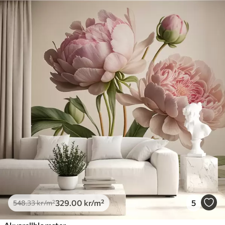
329
.00
kr
/m²
5
548
.33
kr
/m²