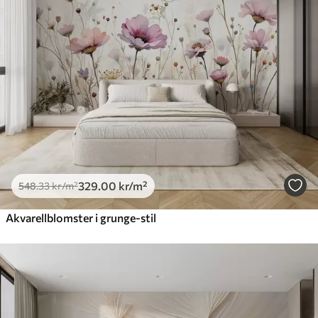
329
.00
kr
/m²
548
.33
kr
/m²
Akvarellblomster i grunge-stil