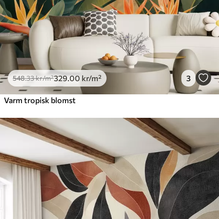
329
.00
kr
/m²
3
548
.33
kr
/m²
Varm tropisk blomst