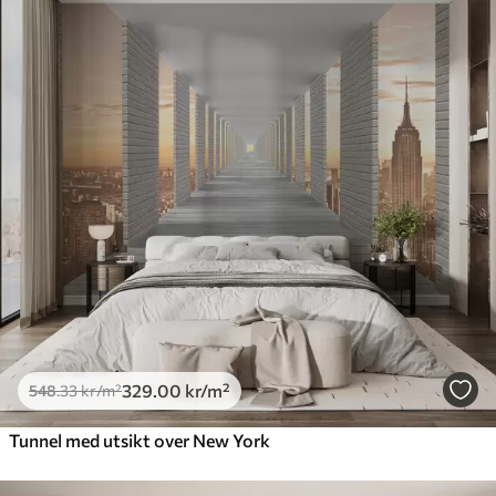
329
.00
kr
/m²
548
.33
kr
/m²
Tunnel med utsikt over New York