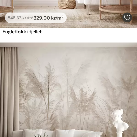
329
.00
kr
/m²
548
.33
kr
/m²
Fugleflokk i fjellet