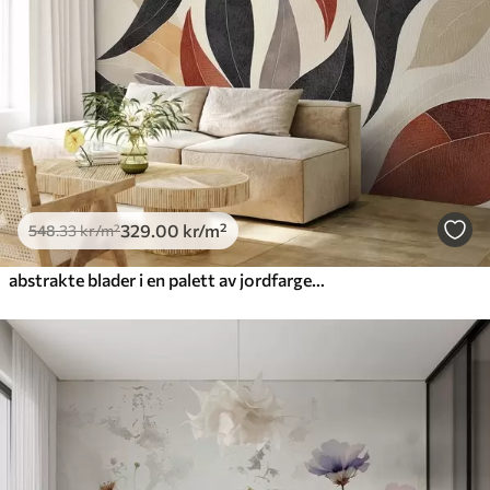
329
.00
kr
/m²
548
.33
kr
/m²
abstrakte blader i en palett av jordfarger - beige, terrakotta og mørkegrå