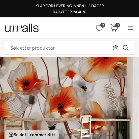
KLAR FOR LEVERING INNEN 1–3 DAGER
RABATTER PÅ 40 %
0
0
Se det i rommet ditt