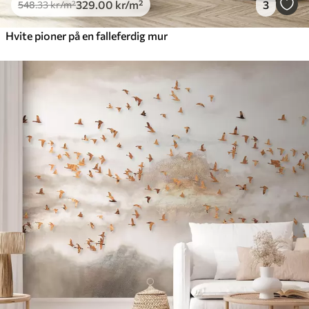
329
.00
kr
/m²
3
548
.33
kr
/m²
Hvite pioner på en falleferdig mur