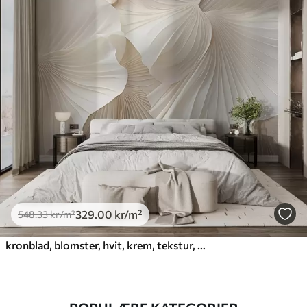
329
.00
kr
/m²
548
.33
kr
/m²
kronblad, blomster, hvit, krem, tekstur, ømhet, dekorativ