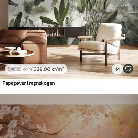
329
.00
kr
/m²
14
548
.33
kr
/m²
Papegøyer i regnskogen