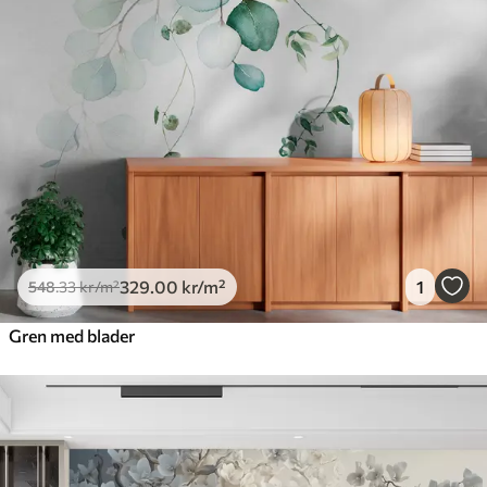
665
.00
399
.00
kr
/m²
Premium vinyl
650
.00
390
.00
kr
/m²
Peel and Stick
925
.00
555
.00
kr
/m²
329
.00
kr
/m²
1
548
.33
kr
/m²
Gren med blader