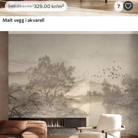
329
.00
kr
/m²
7
548
.33
kr
/m²
Malt vegg i akvarell