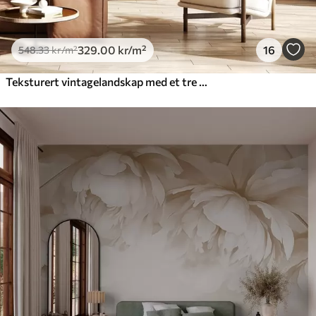
329
.00
kr
/m²
16
548
.33
kr
/m²
Teksturert vintagelandskap med et tre nær en elv og en overskyet himmel, naturkunst i sepiatoner