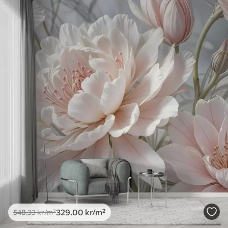
329
.00
kr
/m²
548
.33
kr
/m²