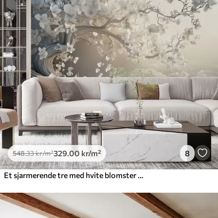
329
.00
kr
/m²
8
548
.33
kr
/m²
Et sjarmerende tre med hvite blomster mot en bakgrunn av skyer i en interessant stil i delikate varme farger