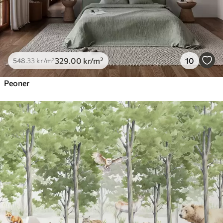
329
.00
kr
/m²
10
548
.33
kr
/m²
Peoner