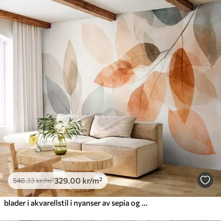
329
.00
kr
/m²
548
.33
kr
/m²
blader i akvarellstil i nyanser av sepia og grått