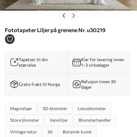
Fototapeter Liljer på grenene Nr. u30219
Tapetser til din
Klar for levering innen
størrelse
1–3 virkedager
Refusjon innen 30
Gratis frakt til Norge
dager
Magnoliaer
3D-blomster
Lotusblomster
Store blomster
Vannliljer
Blomsterhandler
Vintage natur
3d
Botanisk kunst