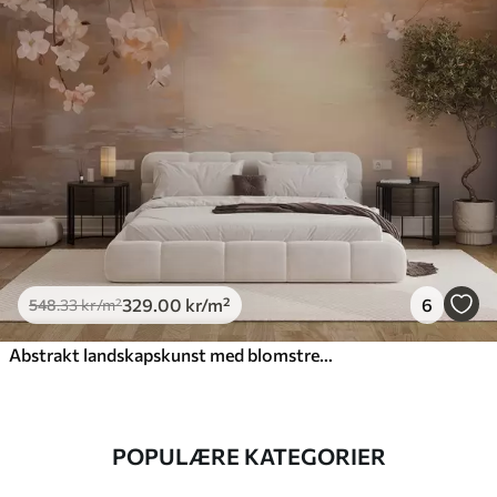
329
.00
kr
/m²
6
548
.33
kr
/m²
Abstrakt landskapskunst med blomstrende grener og hvite blomster som henger over en innsjø, myke pastellfarger
POPULÆRE KATEGORIER