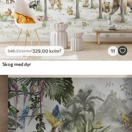
329
.00
kr
/m²
11
548
.33
kr
/m²
Skog med dyr