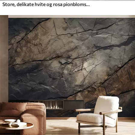
Store, delikate hvite og rosa pionblomster med myke, luftige kronblader mot en uskarp grå bakgrunn