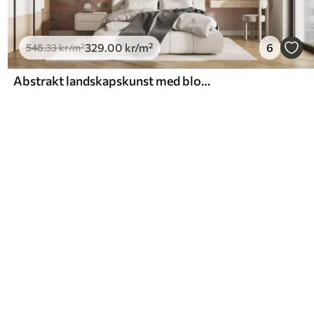
329
.00
kr
/m²
6
548
.33
kr
/m²
Abstrakt landskapskunst med blomstrende grener og hvite blomster som henger over en innsjø, myke pastellfarger