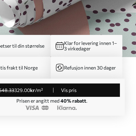
Klar for levering innen 1–
etser til din størrelse
3 virkedager
tis frakt til Norge
Refusjon innen 30 dager
548
.33
329
.00
kr
/m²
Vis pris
Prisen er angitt med
40% rabatt
.