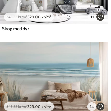
329
.00
kr
/m²
11
548
.33
kr
/m²
Skog med dyr
329
.00
kr
/m²
14
548
.33
kr
/m²