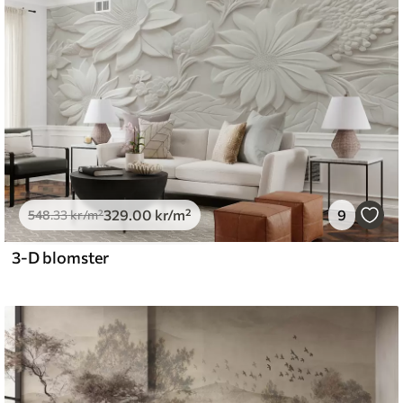
emium
5
.00
399
.00
kr
/m²
329
.00
kr
/m²
9
l and Stick
548
.33
kr
/m²
.00
555
.00
kr
/m²
3-D blomster