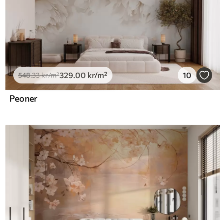
329
.00
kr
/m²
10
548
.33
kr
/m²
Peoner