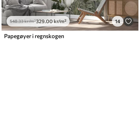
329
.00
kr
/m²
14
548
.33
kr
/m²
Papegøyer i regnskogen