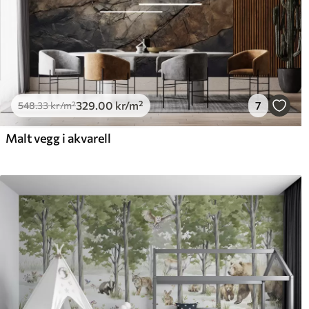
329
.00
kr
/m²
7
548
.33
kr
/m²
Malt vegg i akvarell