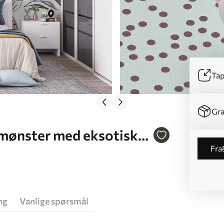
Tap
Gra
 mønster med eksotiske
fra
ng
Vanlige spørsmål