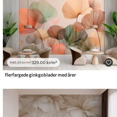
329
.00
kr
/m²
548
.33
kr
/m²
flerfargede ginkgoblader med årer