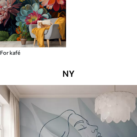
For kafé
NY