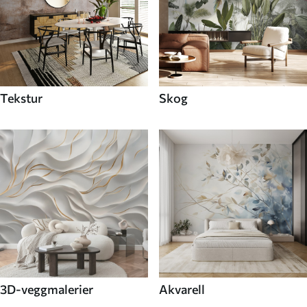
Tekstur
Skog
3D-veggmalerier
Akvarell