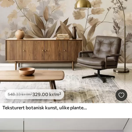
329
.00
kr
/m²
548
.33
kr
/m²
Teksturert botanisk kunst, ulike planter og blader i brune og beige nyanser