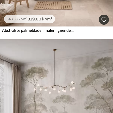
329
.00
kr
/m²
548
.33
kr
/m²
Abstrakte palmeblader, malerilignende motiv