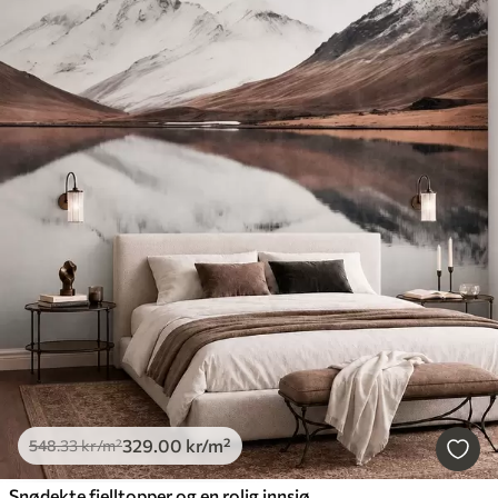
329
.00
kr
/m²
548
.33
kr
/m²
Snødekte fjelltopper og en rolig innsjø med et speilblankt vannspeil