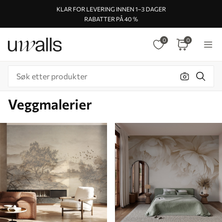
KLAR FOR LEVERING INNEN 1–3 DAGER
RABATTER PÅ 40 %
0
0
Veggmalerier