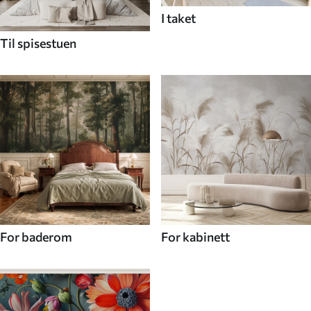
I taket
Til spisestuen
For baderom
For kabinett