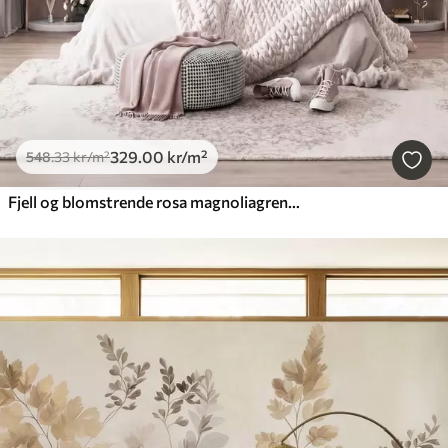
329
.00
kr
/m²
548
.33
kr
/m²
Fjell og blomstrende rosa magnoliagrener, et landskap med rik tekstur