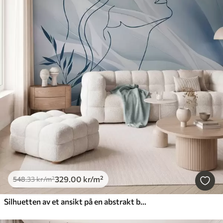
329
.00
kr
/m²
548
.33
kr
/m²
Silhuetten av et ansikt på en abstrakt bakgrunn