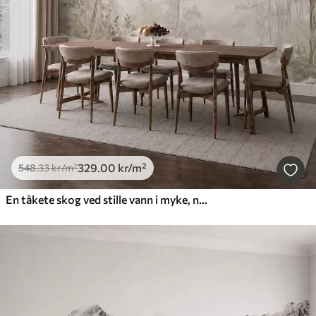
329
.00
kr
/m²
548
.33
kr
/m²
En tåkete skog ved stille vann i myke, naturlige pastellfarger