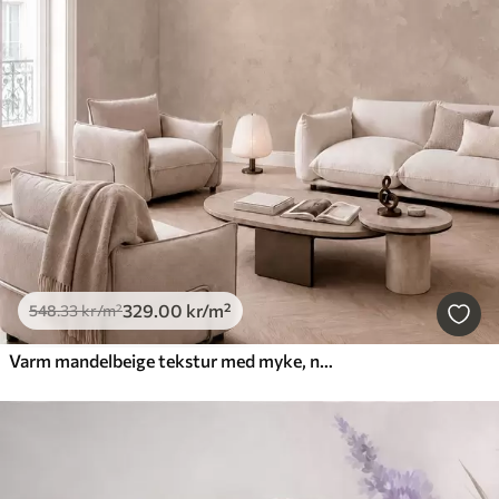
329
.00
kr
/m²
548
.33
kr
/m²
Varm mandelbeige tekstur med myke, naturlige fargeoverganger