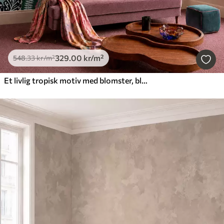
329
.00
kr
/m²
548
.33
kr
/m²
Et livlig tropisk motiv med blomster, blader og fargerike frukter