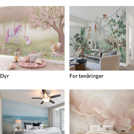
Dyr
For tenåringer