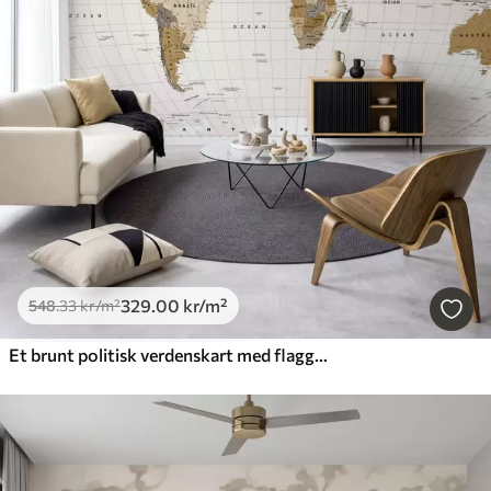
329
.00
kr
/m²
548
.33
kr
/m²
Et brunt politisk verdenskart med flagg på engelsk