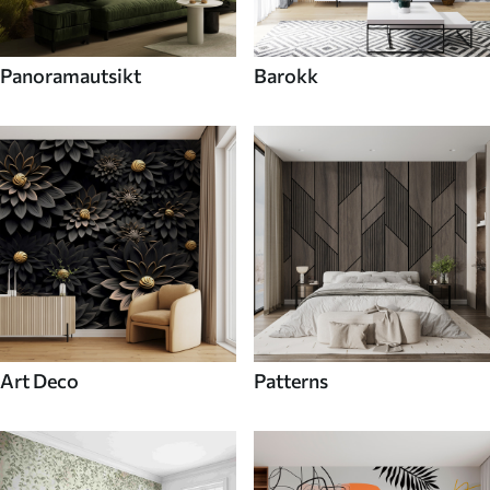
Panoramautsikt
Barokk
Art Deco
Patterns