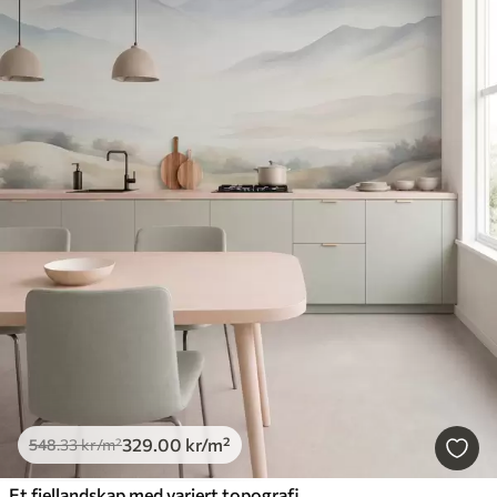
329
.00
kr
/m²
548
.33
kr
/m²
Et fjellandskap med variert topografi