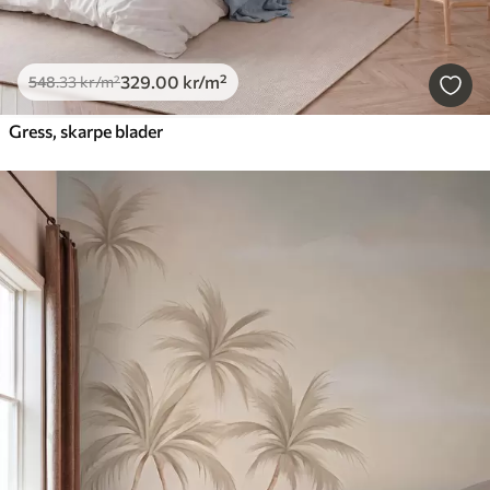
329
.00
kr
/m²
548
.33
kr
/m²
Gress, skarpe blader