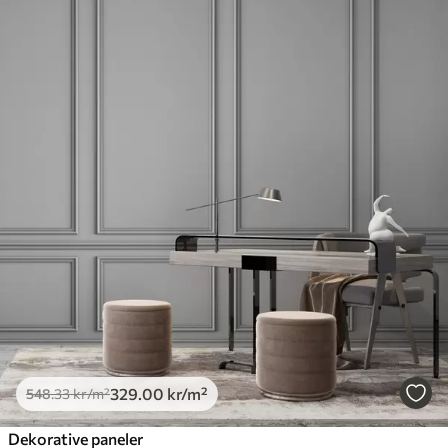
Standard
548
.33
329
.00
kr
/m²
Premium
665
.00
399
.00
kr
/m²
Premium vinyl
650
.00
390
.00
kr
/m²
Peel and Stick
925
.00
555
.00
kr
/m²
329
.00
kr
/m²
548
.33
kr
/m²
Dekorative paneler