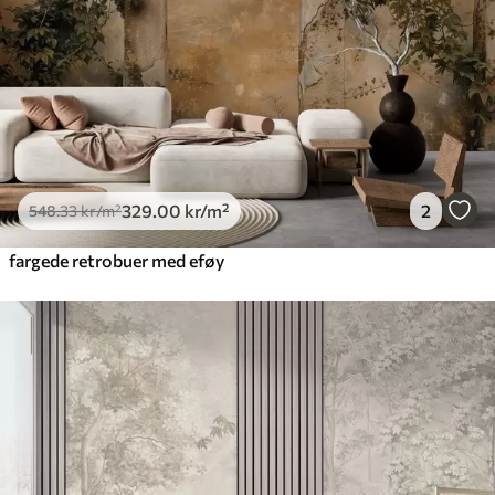
329
.00
kr
/m²
2
548
.33
kr
/m²
fargede retrobuer med eføy