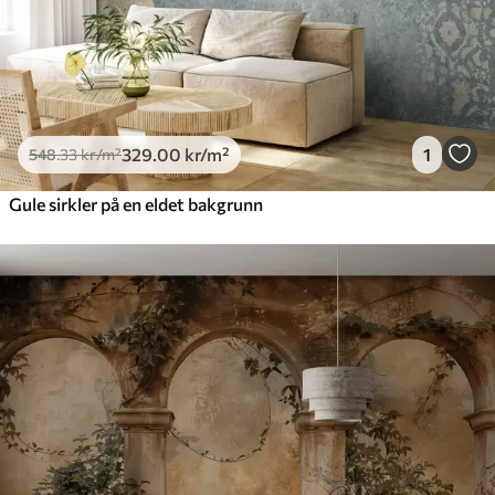
329
.00
kr
/m²
1
548
.33
kr
/m²
Gule sirkler på en eldet bakgrunn