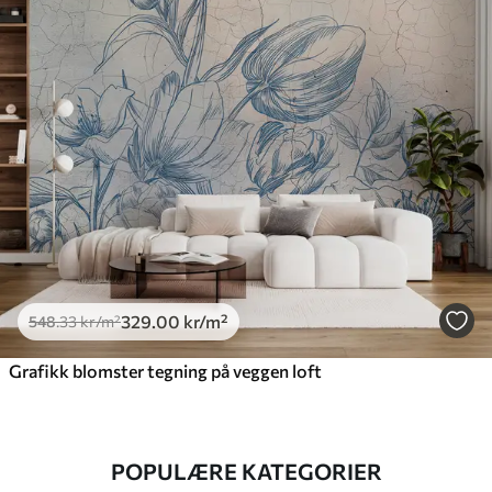
329
.00
kr
/m²
548
.33
kr
/m²
Grafikk blomster tegning på veggen loft
POPULÆRE KATEGORIER