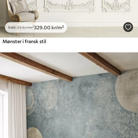
329
.00
kr
/m²
548
.33
kr
/m²
Mønster i fransk stil