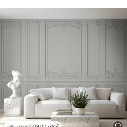
329
.00
kr
/m²
548
.33
kr
/m²