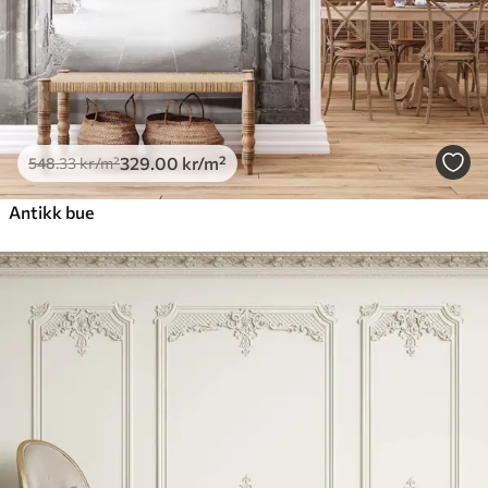
329
.00
kr
/m²
548
.33
kr
/m²
Antikk bue