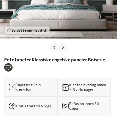
Se det i rommet ditt
Fototapeter Klassiske engelske paneler Boiserie
marmorstruktur Nr. u96929
Tapetser til din
Klar for levering innen
størrelse
1–3 virkedager
Refusjon innen 30
Gratis frakt til Norge
dager