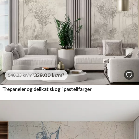
329
.00
kr
/m²
548
.33
kr
/m²
Trepaneler og delikat skog i pastellfarger