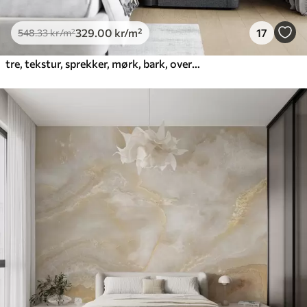
329
.00
kr
/m²
17
548
.33
kr
/m²
tre, tekstur, sprekker, mørk, bark, overflate