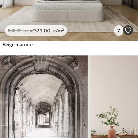
329
.00
kr
/m²
7
548
.33
kr
/m²
Beige marmor