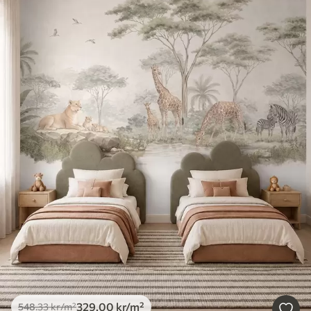
329
.00
kr
/m²
548
.33
kr
/m²