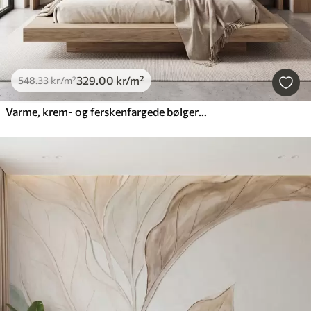
329
.00
kr
/m²
548
.33
kr
/m²
Varme, krem- og ferskenfargede bølger som etterligner strukturert gips, abstrakt