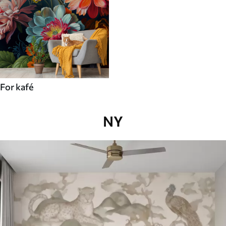
For kafé
NY