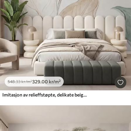
329
.00
kr
/m²
548
.33
kr
/m²
Imitasjon av relieffstøpte, delikate beige-grønne blader