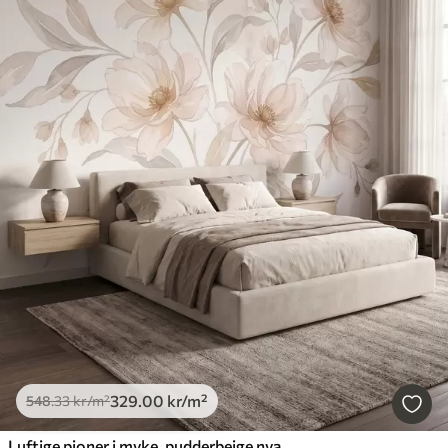
329
.00
kr
/m²
548
.33
kr
/m²
Luftige pioner i myke, pudderbeige nyanser