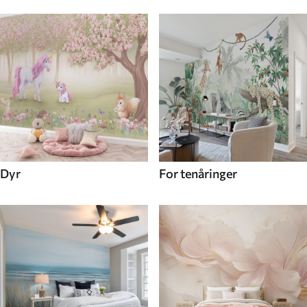
Dyr
For tenåringer