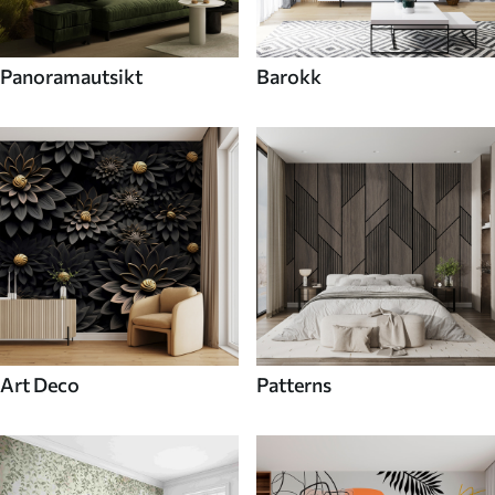
Panoramautsikt
Barokk
Art Deco
Patterns