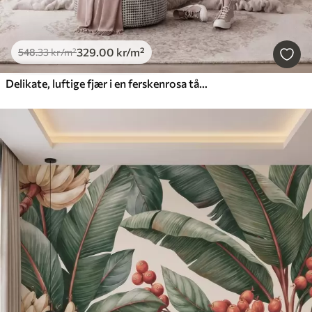
329
.00
kr
/m²
548
.33
kr
/m²
Delikate, luftige fjær i en ferskenrosa tåke med glans