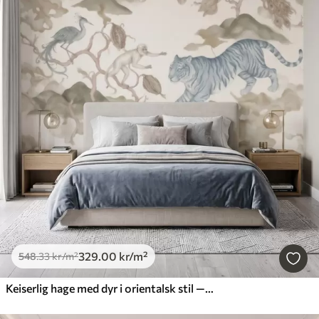
329
.00
kr
/m²
548
.33
kr
/m²
Keiserlig hage med dyr i orientalsk stil — ape, leopard, tiger, påfugl og hegre