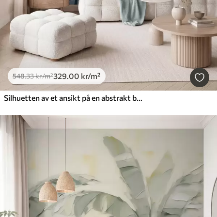
329
.00
kr
/m²
548
.33
kr
/m²
Silhuetten av et ansikt på en abstrakt bakgrunn