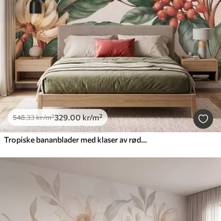
329
.00
kr
/m²
548
.33
kr
/m²
Tropiske bananblader med klaser av røde kaffebær, i akvarellstil