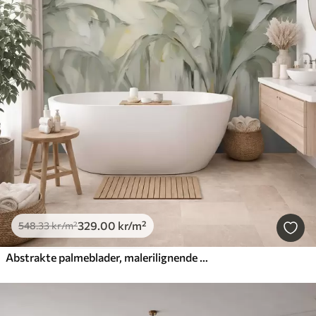
329
.00
kr
/m²
548
.33
kr
/m²
Abstrakte palmeblader, malerilignende motiv