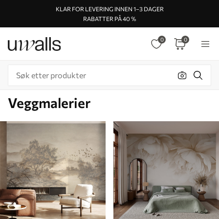
KLAR FOR LEVERING INNEN 1–3 DAGER
RABATTER PÅ 40 %
0
0
Veggmalerier