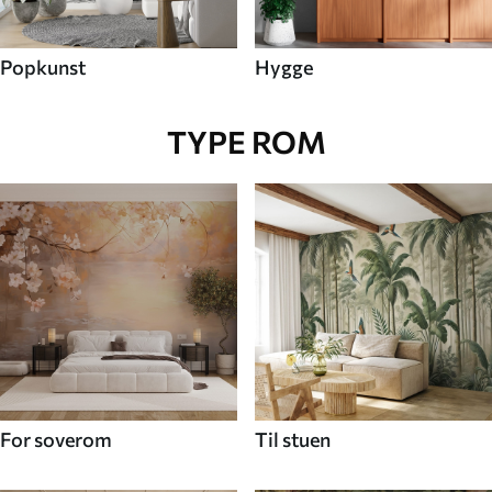
Popkunst
Hygge
TYPE ROM
For soverom
Til stuen