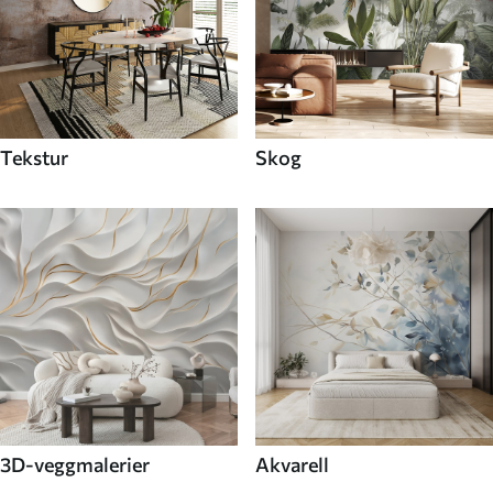
Tekstur
Skog
3D-veggmalerier
Akvarell