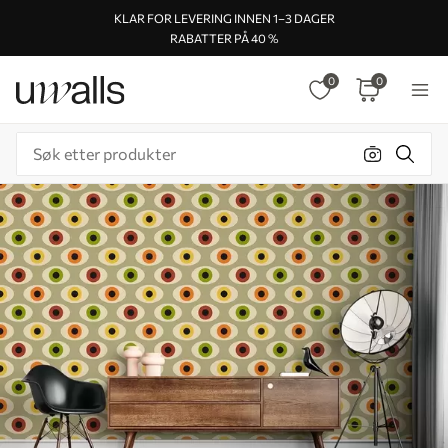
KLAR FOR LEVERING INNEN 1–3 DAGER
RABATTER PÅ 40 %
0
0