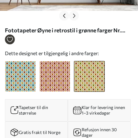
Fototapeter Øyne i retrostil i grønne farger Nr.
u51618v2
Dette designet er tilgjengelig i andre farger:
Tapetser til din
Klar for levering innen
størrelse
1–3 virkedager
Refusjon innen 30
Gratis frakt til Norge
dager