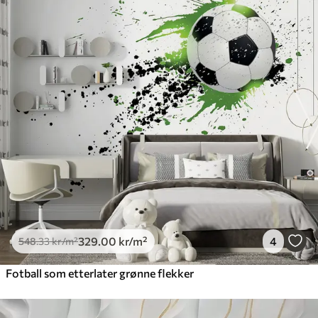
329
.00
kr
/m²
4
548
.33
kr
/m²
Fotball som etterlater grønne flekker