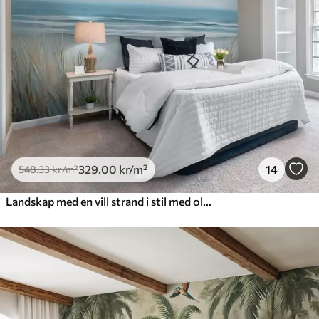
329
.00
kr
/m²
14
548
.33
kr
/m²
Landskap med en vill strand i stil med oljemaleri