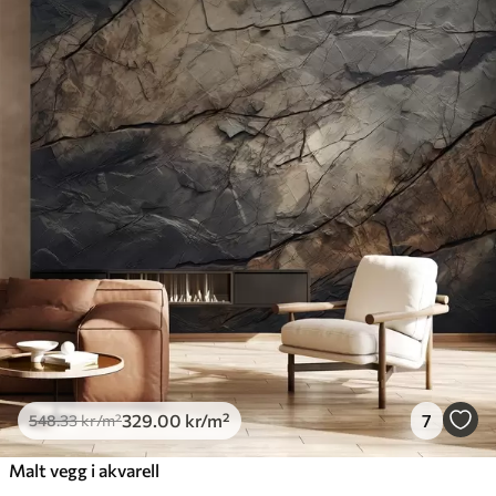
Standard
548
.33
329
.00
kr
/m²
Premium
665
.00
399
.00
kr
/m²
Premium vinyl
650
.00
390
.00
kr
/m²
Peel and Stick
925
.00
555
.00
kr
/m²
329
.00
kr
/m²
7
548
.33
kr
/m²
Malt vegg i akvarell