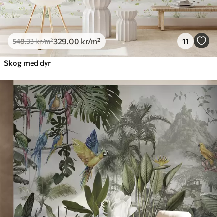
329
.00
kr
/m²
11
548
.33
kr
/m²
Skog med dyr