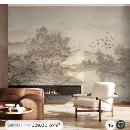
329
.00
kr
/m²
16
548
.33
kr
/m²