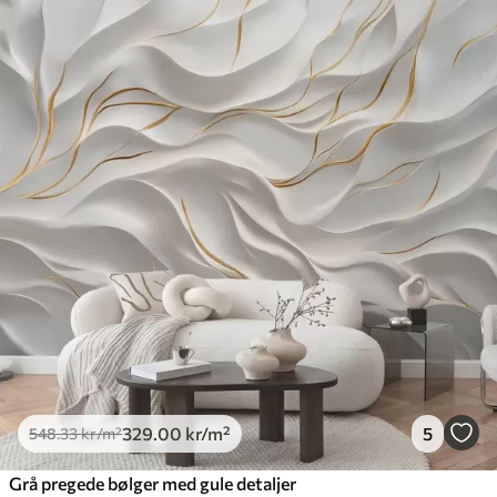
329
.00
kr
/m²
5
548
.33
kr
/m²
Grå pregede bølger med gule detaljer