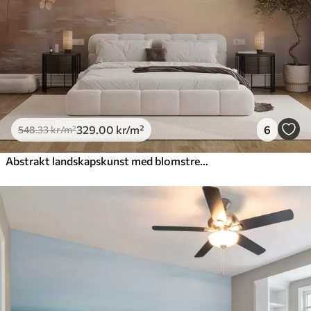
329
.00
kr
/m²
6
548
.33
kr
/m²
Abstrakt landskapskunst med blomstrende grener og hvite blomster som henger over en innsjø, myke pastellfarger