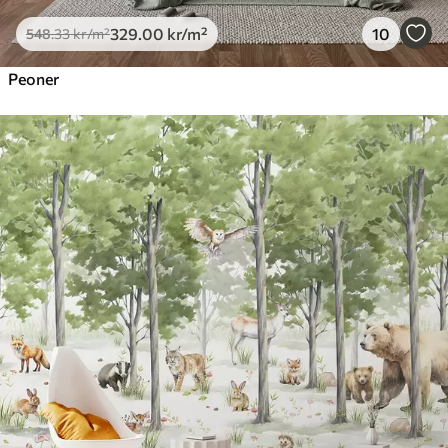
329
.00
kr
/m²
10
548
.33
kr
/m²
Peoner