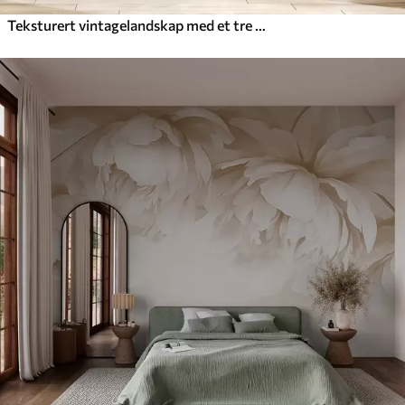
Teksturert vintagelandskap med et tre nær en elv og en overskyet himmel, naturkunst i sepiatoner