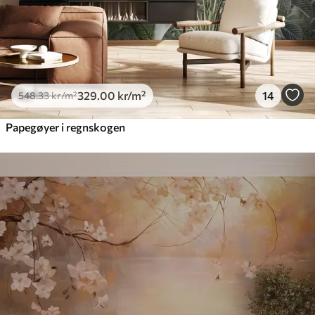
329
.00
kr
/m²
14
548
.33
kr
/m²
Papegøyer i regnskogen