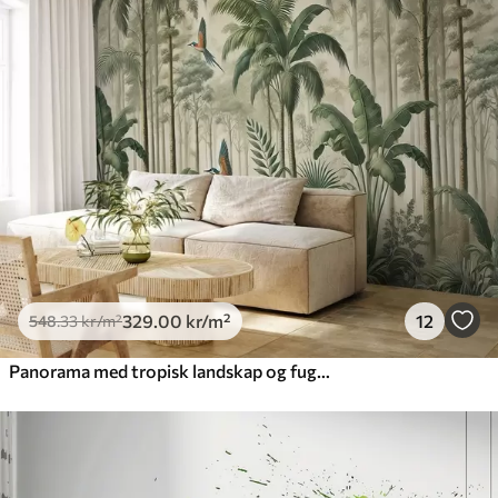
329
.00
kr
/m²
12
548
.33
kr
/m²
Panorama med tropisk landskap og fugler