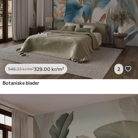
329
.00
kr
/m²
2
548
.33
kr
/m²
Botaniske blader