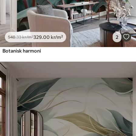
329
.00
kr
/m²
2
548
.33
kr
/m²
Botanisk harmoni