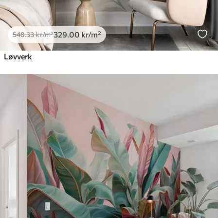
329
.00
kr
/m²
548
.33
kr
/m²
Løvverk