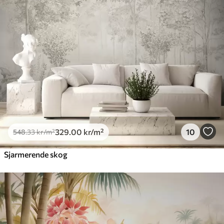
665
.00
399
.00
kr
/m²
Premium vinyl
650
.00
390
.00
kr
/m²
Peel and Stick
925
.00
555
.00
kr
/m²
329
.00
kr
/m²
10
548
.33
kr
/m²
Sjarmerende skog