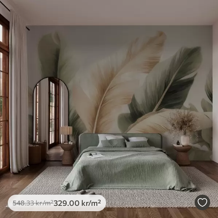
329
.00
kr
/m²
548
.33
kr
/m²