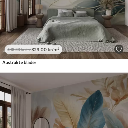
329
.00
kr
/m²
548
.33
kr
/m²
Abstrakte blader