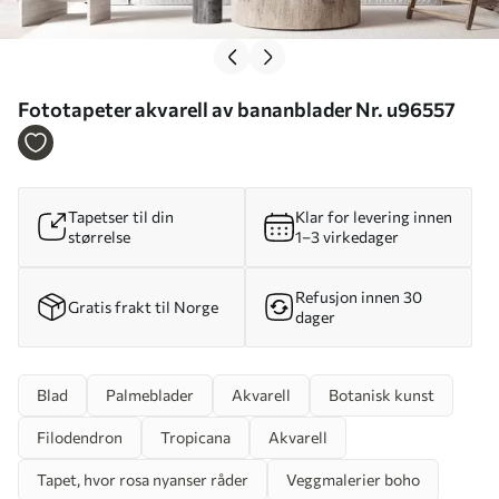
Fototapeter akvarell av bananblader Nr. u96557
Tapetser til din
Klar for levering innen
størrelse
1–3 virkedager
Refusjon innen 30
Gratis frakt til Norge
dager
Blad
Palmeblader
Akvarell
Botanisk kunst
Filodendron
Tropicana
Akvarell
Tapet, hvor rosa nyanser råder
Veggmalerier boho