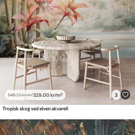
329
.00
kr
/m²
3
548
.33
kr
/m²
Tropisk skog ved elven akvarell