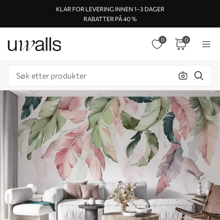
KLAR FOR LEVERING INNEN 1–3 DAGER
RABATTER PÅ 40 %
0
0