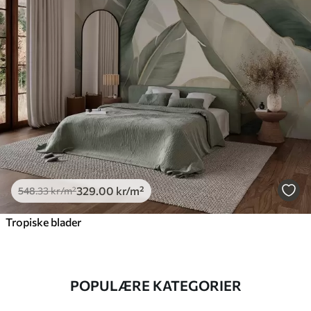
329
.00
kr
/m²
548
.33
kr
/m²
Tropiske blader
POPULÆRE KATEGORIER