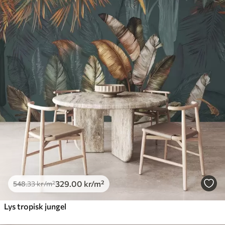
329
.00
kr
/m²
548
.33
kr
/m²
Lys tropisk jungel