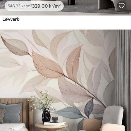
329
.00
kr
/m²
548
.33
kr
/m²
Løvverk