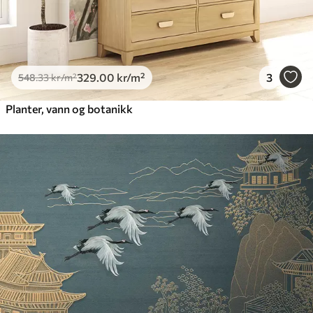
Peel and Stick
925
.00
555
.00
kr
/m²
329
.00
kr
/m²
3
548
.33
kr
/m²
Planter, vann og botanikk