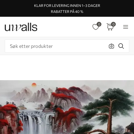
KLAR FOR LEVERING INNEN 1–3 DAGER
RABATTER PÅ 40 %
0
0