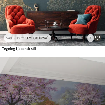
329
.00
kr
/m²
1
548
.33
kr
/m²
Tegning i japansk stil