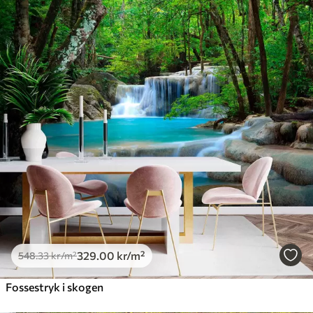
329
.00
kr
/m²
548
.33
kr
/m²
Fossestryk i skogen