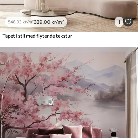
329
.00
kr
/m²
1
548
.33
kr
/m²
Tapet i stil med flytende tekstur