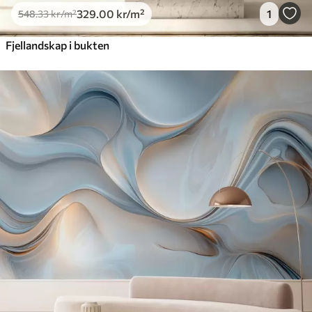
329
.00
kr
/m²
1
548
.33
kr
/m²
Fjellandskap i bukten