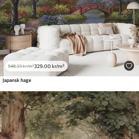
329
.00
kr
/m²
548
.33
kr
/m²
Japansk hage