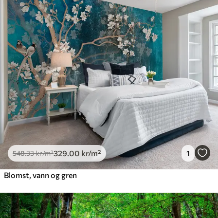
329
.00
kr
/m²
1
548
.33
kr
/m²
Blomst, vann og gren