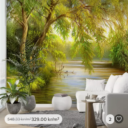
329
.00
kr
/m²
2
548
.33
kr
/m²