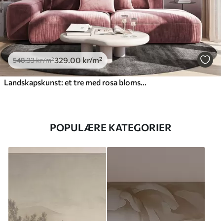
329
.00
kr
/m²
548
.33
kr
/m²
Landskapskunst: et tre med rosa blomster, en innsjø og tåkete fjell i bakgrunnen
POPULÆRE KATEGORIER