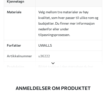
Kjennetegn
Materiale
Velg mellom tre materialer av høy
kvalitet, som hver passer til ulike rom og
budsjetter. Du finner mer informasjon
nedenfor eller under
tilpasningsprosessen.
Forfatter
UWALLS
Artikkelnummer
u36222
Produksjon
Bildet trykkes i den størrelsen du har
angitt, og skjæres i identiske strimler
med en bredde på opptil 50 cm.
ANMELDELSER OM PRODUKTET
I tillegg
Du kan legge til et lakkbelegg og/eller
tapetlim.
Rengjøring
Tapetet kan rengjøres skånsomt med en