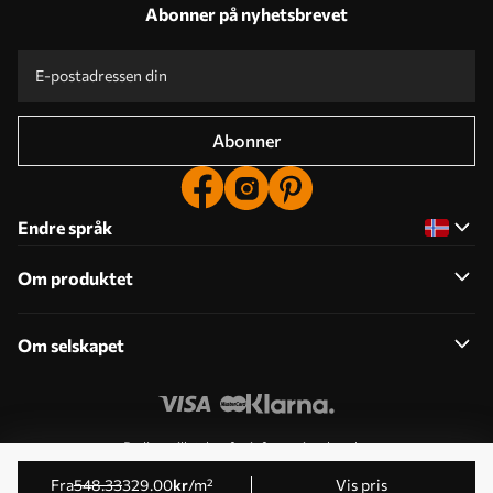
Abonner på nyhetsbrevet
Abonner
Endre språk
Om produktet
Om selskapet
Rediger tillatelser for informasjonskapsler
© 2011-2026 Uwalls . Alle rettigheter forbeholdt. Drives av
fra
548
.33
329
.00
kr
/m²
Vis pris