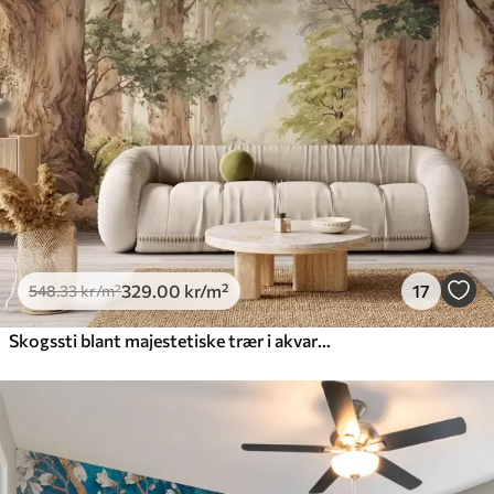
329
.00
kr
/m²
17
548
.33
kr
/m²
Skogssti blant majestetiske trær i akvarellstil