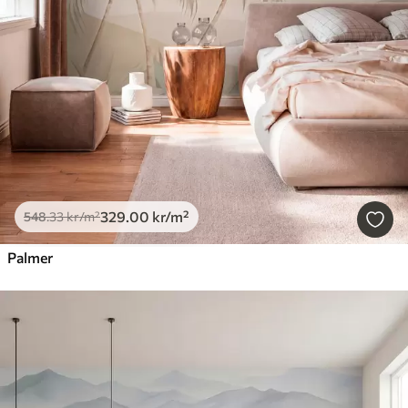
329
.00
kr
/m²
548
.33
kr
/m²
Palmer