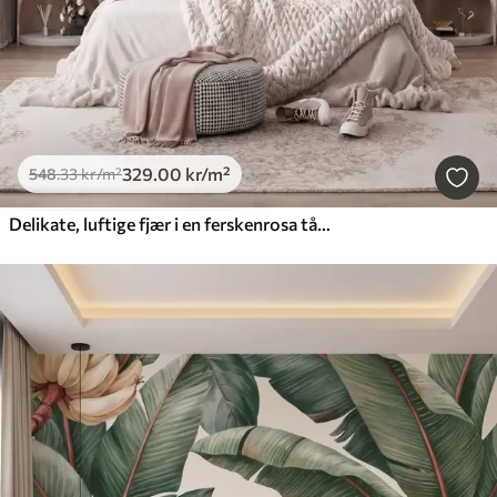
329
.00
kr
/m²
548
.33
kr
/m²
Delikate, luftige fjær i en ferskenrosa tåke med glans