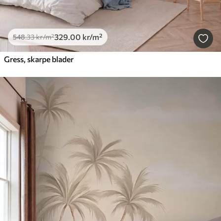
329
.00
kr
/m²
548
.33
kr
/m²
Gress, skarpe blader