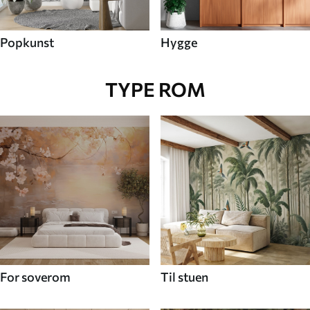
Popkunst
Hygge
TYPE ROM
For soverom
Til stuen