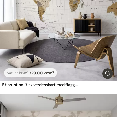
329
.00
kr
/m²
548
.33
kr
/m²
Et brunt politisk verdenskart med flagg på engelsk