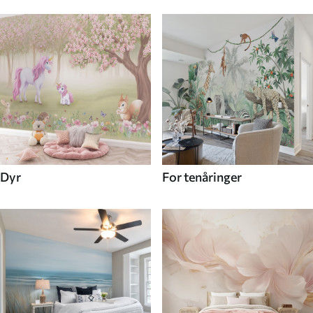
Dyr
For tenåringer