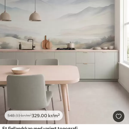
329
.00
kr
/m²
548
.33
kr
/m²
Et fjellandskap med variert topografi