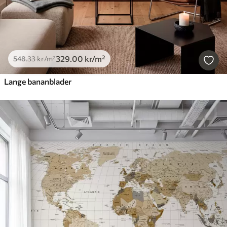
329
.00
kr
/m²
548
.33
kr
/m²
Lange bananblader