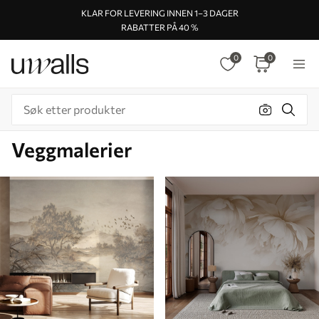
KLAR FOR LEVERING INNEN 1–3 DAGER
RABATTER PÅ 40 %
0
0
Veggmalerier