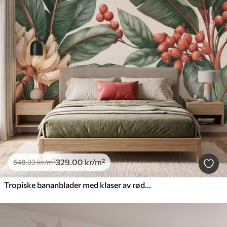
329
.00
kr
/m²
548
.33
kr
/m²
Tropiske bananblader med klaser av røde kaffebær, i akvarellstil