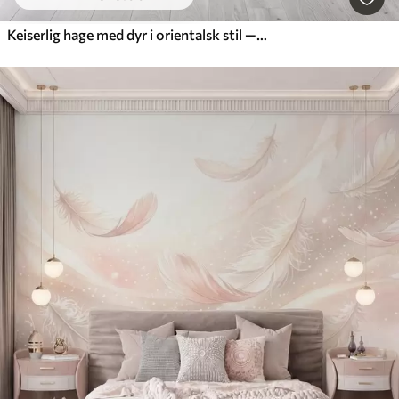
Keiserlig hage med dyr i orientalsk stil — ape, leopard, tiger, påfugl og hegre