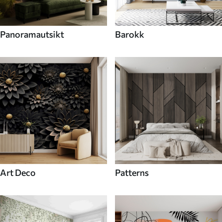
Panoramautsikt
Barokk
Art Deco
Patterns