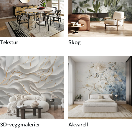
Tekstur
Skog
3D-veggmalerier
Akvarell