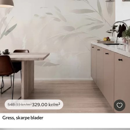
329
.00
kr
/m²
548
.33
kr
/m²
Gress, skarpe blader