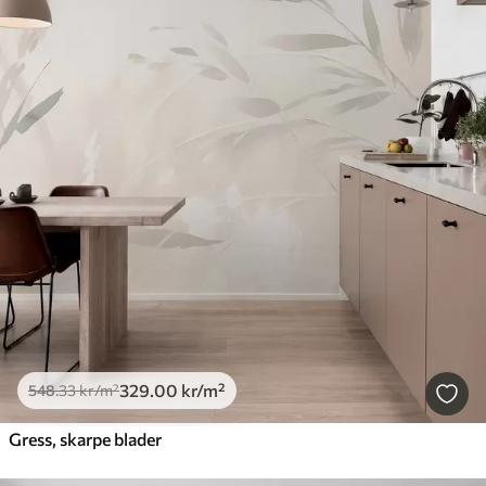
329
.00
kr
/m²
548
.33
kr
/m²
Gress, skarpe blader