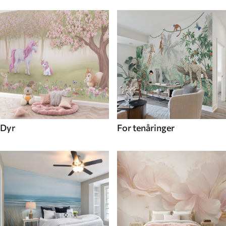
Dyr
For tenåringer