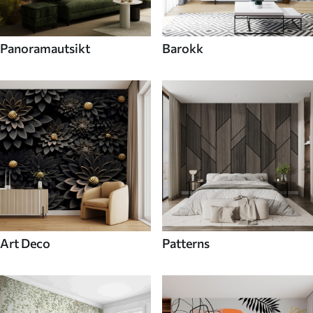
Panoramautsikt
Barokk
Art Deco
Patterns