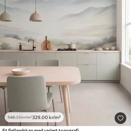
329
.00
kr
/m²
548
.33
kr
/m²
Et fjellandskap med variert topografi