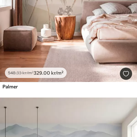
329
.00
kr
/m²
548
.33
kr
/m²
Palmer