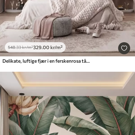
329
.00
kr
/m²
548
.33
kr
/m²
Delikate, luftige fjær i en ferskenrosa tåke med glans