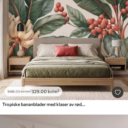
329
.00
kr
/m²
548
.33
kr
/m²
Tropiske bananblader med klaser av røde kaffebær, i akvarellstil