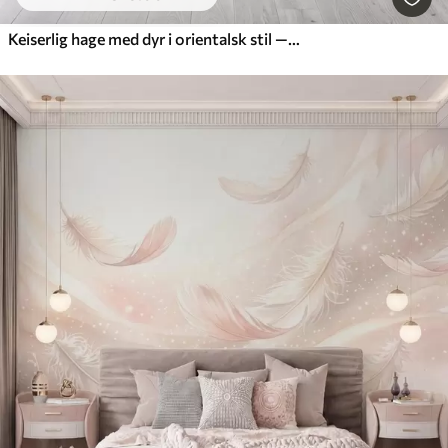
Keiserlig hage med dyr i orientalsk stil — ape, leopard, tiger, påfugl og hegre