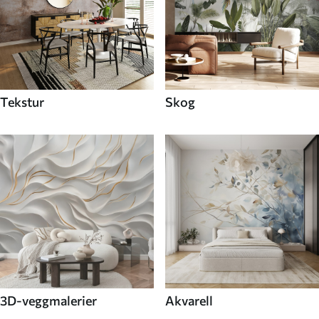
Tekstur
Skog
3D-veggmalerier
Akvarell