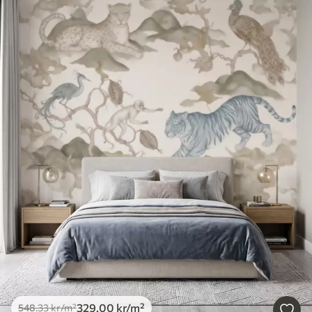
329
.00
kr
/m²
548
.33
kr
/m²