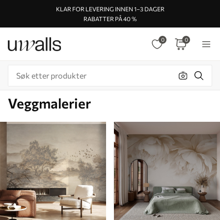
KLAR FOR LEVERING INNEN 1–3 DAGER
RABATTER PÅ 40 %
0
0
Veggmalerier