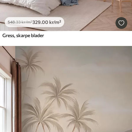
329
.00
kr
/m²
548
.33
kr
/m²
Gress, skarpe blader