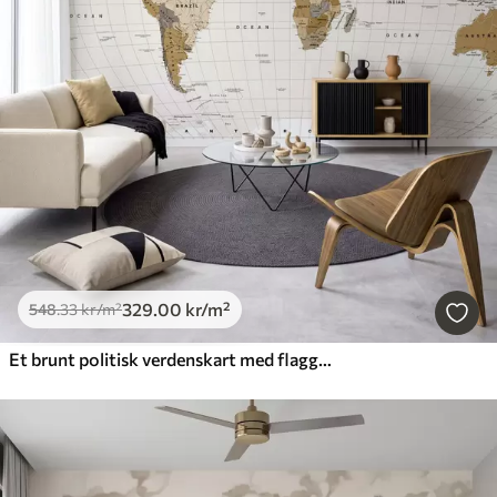
329
.00
kr
/m²
548
.33
kr
/m²
Et brunt politisk verdenskart med flagg på engelsk