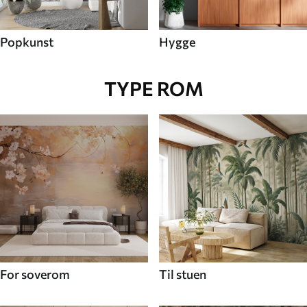
Popkunst
Hygge
TYPE ROM
For soverom
Til stuen