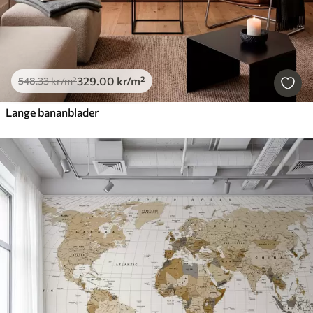
329
.00
kr
/m²
548
.33
kr
/m²
Lange bananblader