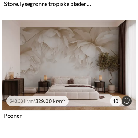
Store, lysegrønne tropiske blader med myke pastellfarger og strukturert kunst
329
.00
kr
/m²
10
548
.33
kr
/m²
Peoner