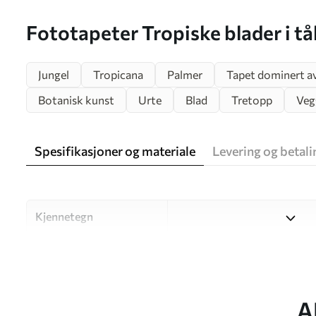
Fototapeter Tropiske blader i t
Jungel
Tropicana
Palmer
Tapet dominert av
Botanisk kunst
Urte
Blad
Tretopp
Vegg
Spesifikasjoner og materiale
Levering og betali
Kjennetegn
Materiale
Velg mellom tre materialer a
og budsjetter. Du finner me
tilpasningsprosessen.
A