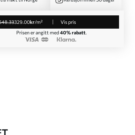
548
.33
329
.00
kr
/m²
Vis pris
Prisen er angitt med
40% rabatt
.
ET