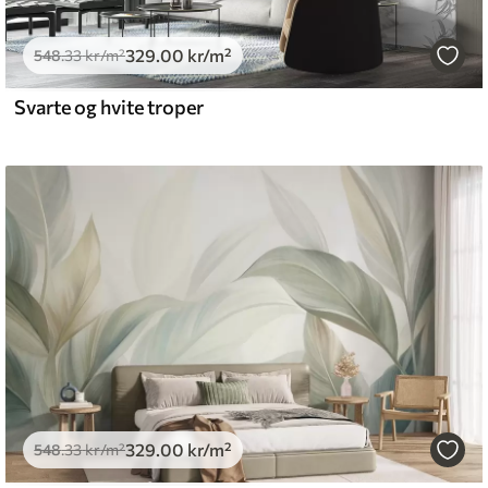
329
.00
kr
/m²
l and Stick
548
.33
kr
/m²
.00
555
.00
kr
/m²
Svarte og hvite troper
329
.00
kr
/m²
548
.33
kr
/m²