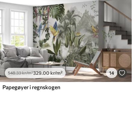
329
.00
kr
/m²
14
548
.33
kr
/m²
Papegøyer i regnskogen