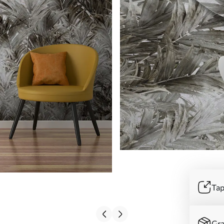
Tap
Gra