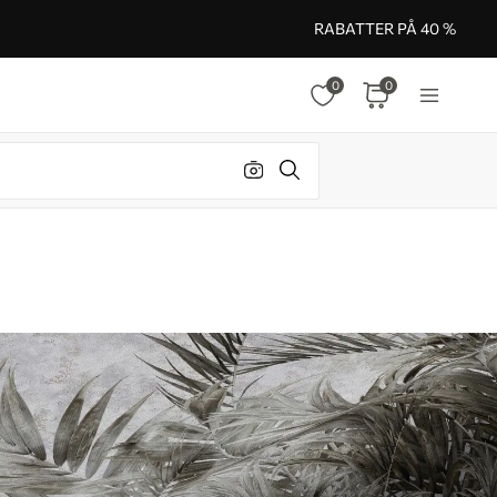
RABATTER PÅ 40 %
0
0