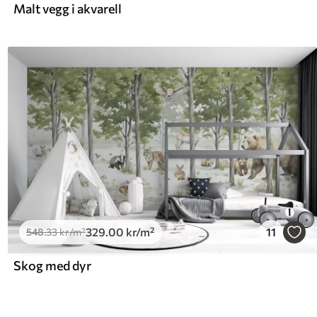
Malt vegg i akvarell
329
.00
kr
/m²
11
548
.33
kr
/m²
Skog med dyr