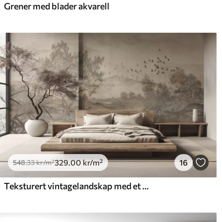
Grener med blader akvarell
329
.00
kr
/m²
16
548
.33
kr
/m²
Teksturert vintagelandskap med et tre nær en elv og en overskyet himmel, naturkunst i sepiatoner