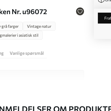
åken Nr. u96072
fra
 grå farger
Vintage natur
malerier i asiatisk stil
ng
Vanlige spørsmål
v høy kvalitet, som hver passer til ulike rom
r informasjon nedenfor eller under
NMELDELSER OM PRODUKT