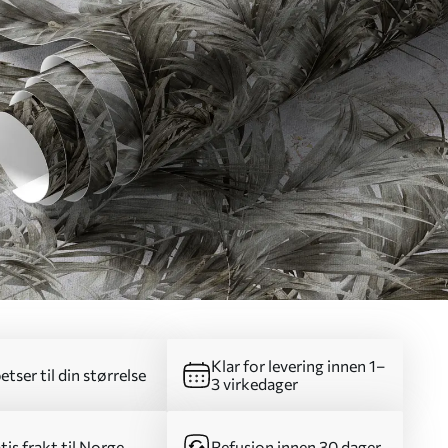
Klar for levering innen 1–
etser til din størrelse
3 virkedager
tis frakt til Norge
Refusjon innen 30 dager