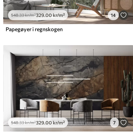
329
.00
kr
/m²
14
548
.33
kr
/m²
Papegøyer i regnskogen
329
.00
kr
/m²
7
548
.33
kr
/m²