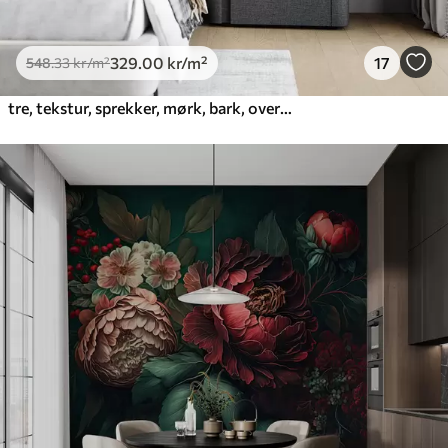
329
.00
kr
/m²
17
548
.33
kr
/m²
tre, tekstur, sprekker, mørk, bark, overflate