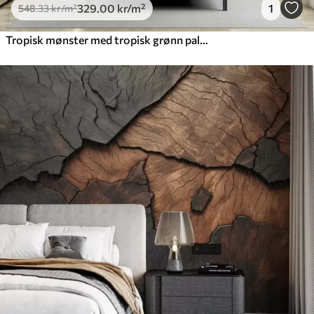
329
.00
kr
/m²
1
548
.33
kr
/m²
Tropisk mønster med tropisk grønn palme og bananblader