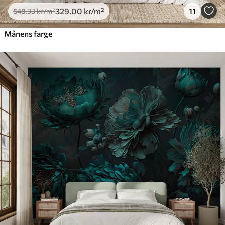
329
.00
kr
/m²
11
548
.33
kr
/m²
Månens farge