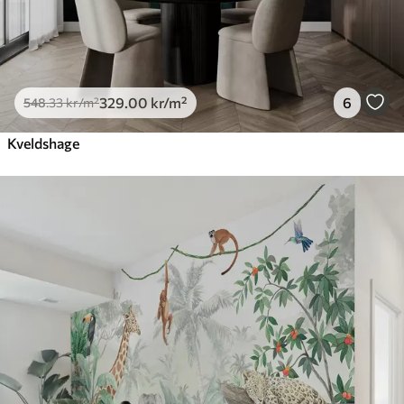
329
.00
kr
/m²
6
548
.33
kr
/m²
Kveldshage