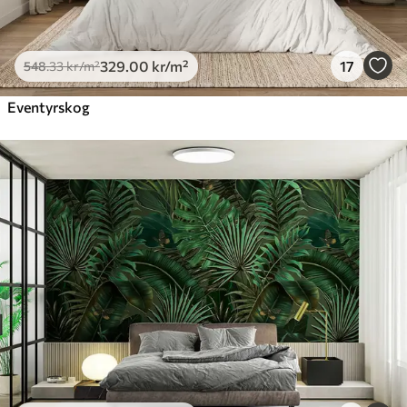
329
.00
kr
/m²
17
548
.33
kr
/m²
Eventyrskog