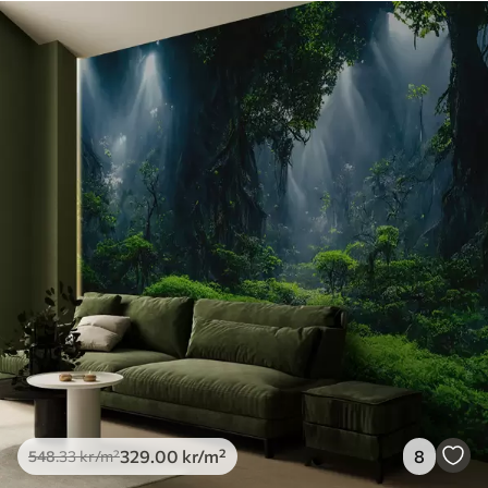
329
.00
kr
/m²
8
548
.33
kr
/m²