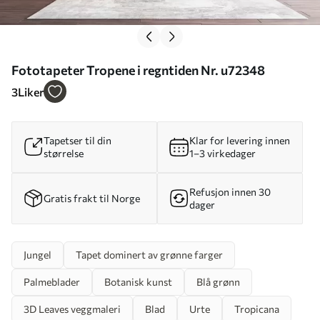
Fototapeter Tropene i regntiden Nr. u72348
3
Liker
Tapetser til din
Klar for levering innen
størrelse
1–3 virkedager
Refusjon innen 30
Gratis frakt til Norge
dager
Jungel
Tapet dominert av grønne farger
Palmeblader
Botanisk kunst
Blå grønn
3D Leaves veggmaleri
Blad
Urte
Tropicana