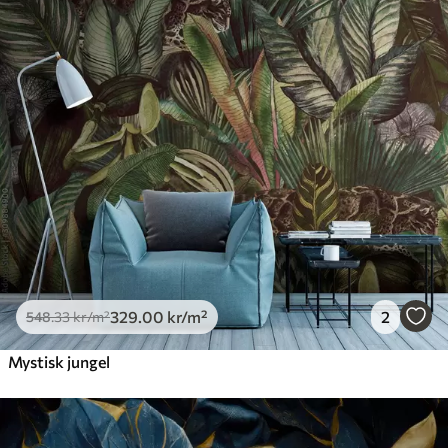
329
.00
kr
/m²
2
548
.33
kr
/m²
Mystisk jungel