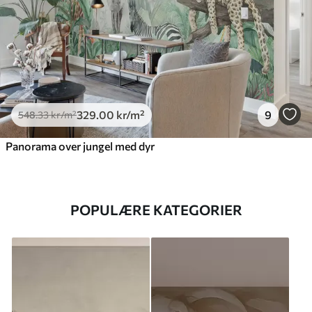
329
.00
kr
/m²
9
548
.33
kr
/m²
Panorama over jungel med dyr
POPULÆRE KATEGORIER