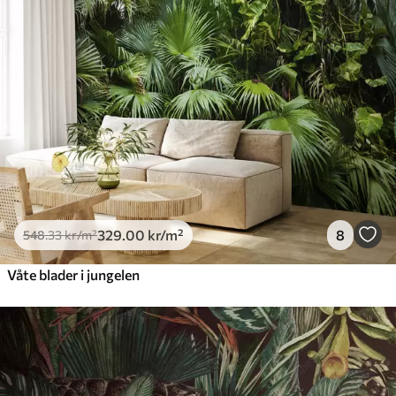
Premium
665
.00
399
.00
kr
/m²
Premium vinyl
650
.00
390
.00
kr
/m²
Peel and Stick
925
.00
555
.00
kr
/m²
329
.00
kr
/m²
8
548
.33
kr
/m²
Våte blader i jungelen