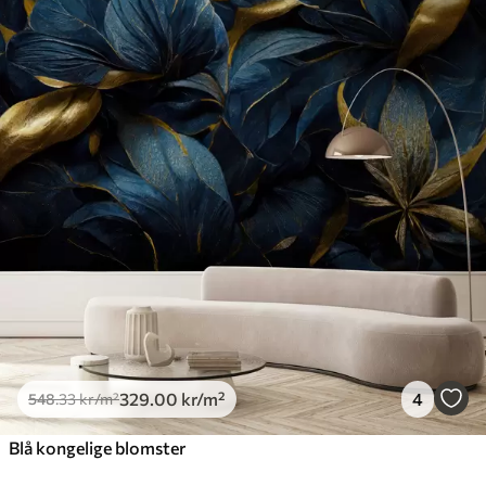
329
.00
kr
/m²
4
548
.33
kr
/m²
Blå kongelige blomster