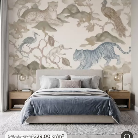
329
.00
kr
/m²
548
.33
kr
/m²