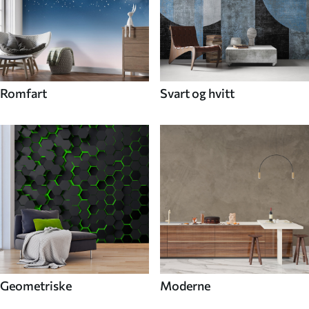
Romfart
Svart og hvitt
Geometriske
Moderne