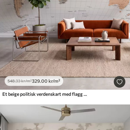
329
.00
kr
/m²
548
.33
kr
/m²
Et beige politisk verdenskart med flagg på engelsk