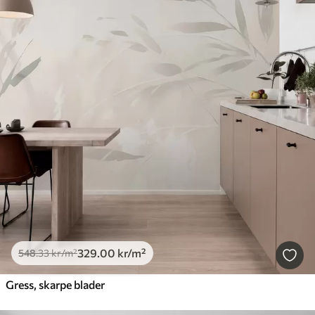
329
.00
kr
/m²
548
.33
kr
/m²
Gress, skarpe blader