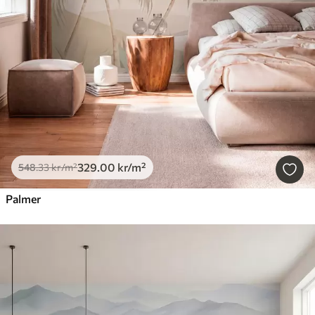
329
.00
kr
/m²
548
.33
kr
/m²
Palmer