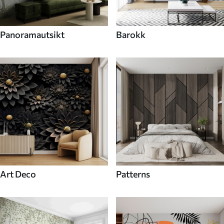
Panoramautsikt
Barokk
Art Deco
Patterns