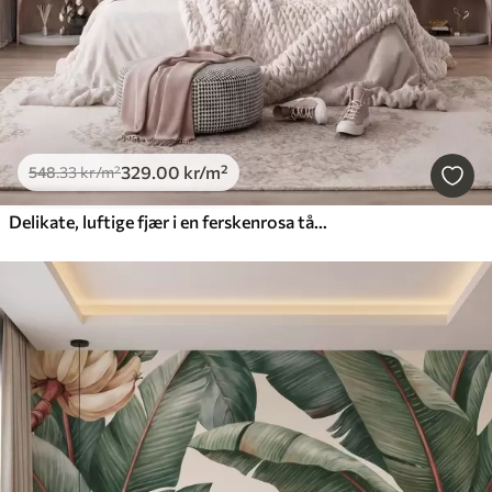
329
.00
kr
/m²
548
.33
kr
/m²
Delikate, luftige fjær i en ferskenrosa tåke med glans