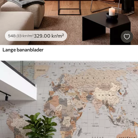
329
.00
kr
/m²
548
.33
kr
/m²
Lange bananblader