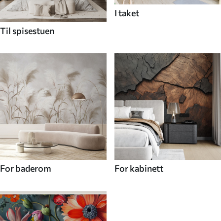
I taket
Til spisestuen
For baderom
For kabinett