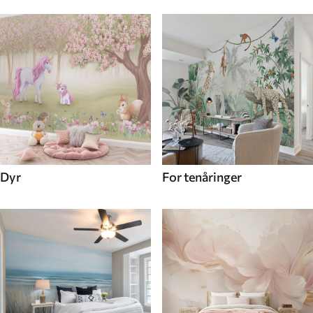
Dyr
For tenåringer