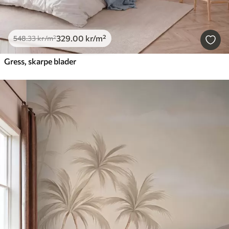
329
.00
kr
/m²
548
.33
kr
/m²
Gress, skarpe blader