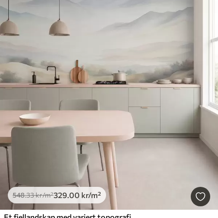
329
.00
kr
/m²
548
.33
kr
/m²
Et fjellandskap med variert topografi