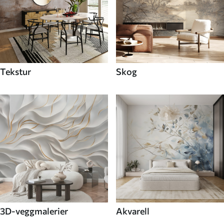
Tekstur
Skog
3D-veggmalerier
Akvarell