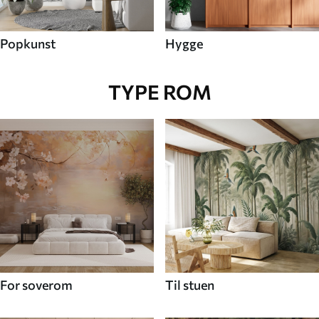
Popkunst
Hygge
TYPE ROM
For soverom
Til stuen