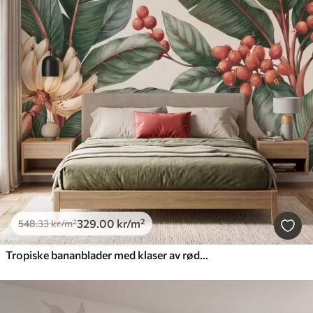
329
.00
kr
/m²
548
.33
kr
/m²
Tropiske bananblader med klaser av røde kaffebær, i akvarellstil