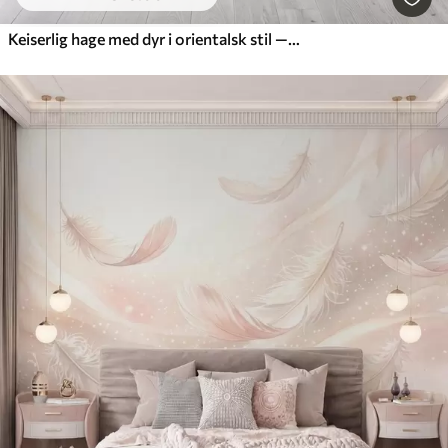
Keiserlig hage med dyr i orientalsk stil — ape, leopard, tiger, påfugl og hegre