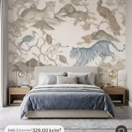
329
.00
kr
/m²
548
.33
kr
/m²