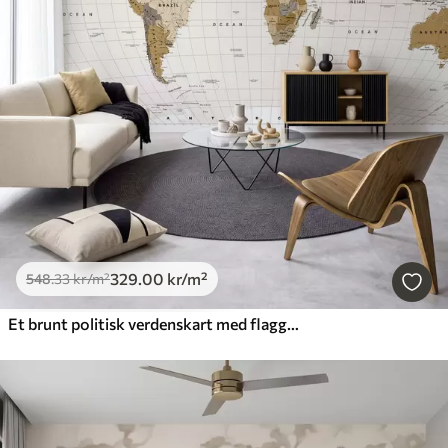
329
.00
kr
/m²
548
.33
kr
/m²
Et brunt politisk verdenskart med flagg på engelsk