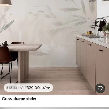
329
.00
kr
/m²
548
.33
kr
/m²
Gress, skarpe blader