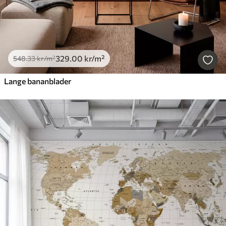
329
.00
kr
/m²
548
.33
kr
/m²
Lange bananblader