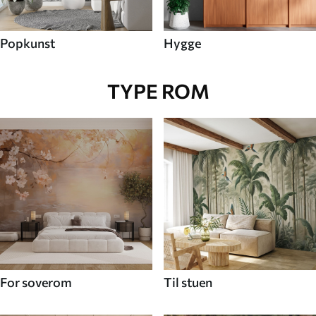
Popkunst
Hygge
TYPE ROM
For soverom
Til stuen