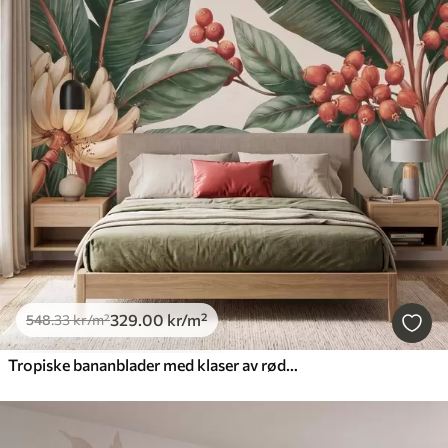
329
.00
kr
/m²
548
.33
kr
/m²
Tropiske bananblader med klaser av røde kaffebær, i akvarellstil