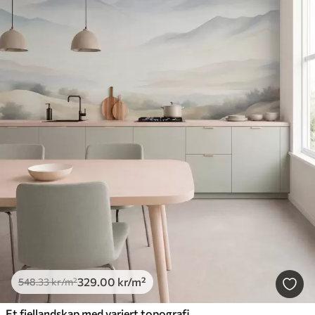
329
.00
kr
/m²
548
.33
kr
/m²
Et fjellandskap med variert topografi