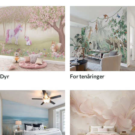
Dyr
For tenåringer