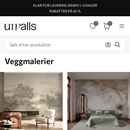
KLAR FOR LEVERING INNEN 1–3 DAGER
RABATTER PÅ 40 %
0
0
Veggmalerier