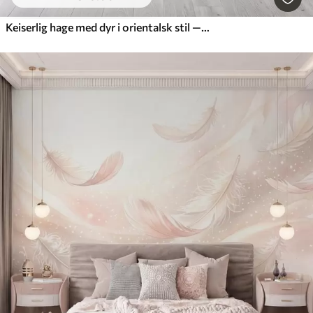
Keiserlig hage med dyr i orientalsk stil — ape, leopard, tiger, påfugl og hegre