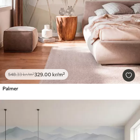
329
.00
kr
/m²
548
.33
kr
/m²
Palmer