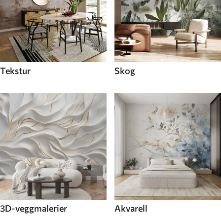
Tekstur
Skog
3D-veggmalerier
Akvarell