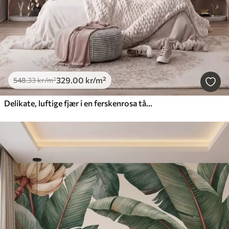
329
.00
kr
/m²
548
.33
kr
/m²
Delikate, luftige fjær i en ferskenrosa tåke med glans