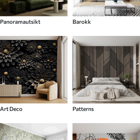
Panoramautsikt
Barokk
Art Deco
Patterns