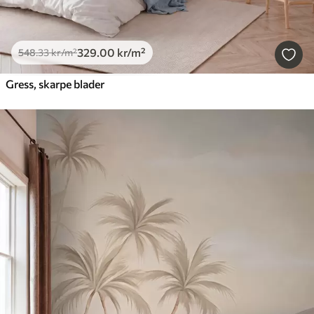
329
.00
kr
/m²
548
.33
kr
/m²
Gress, skarpe blader