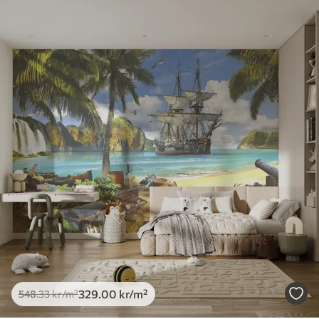
Tilgjengelige materialer
Standard
548
.33
329
.00
kr
/m²
Premium
665
.00
399
.00
kr
/m²
Premium vinyl
650
.00
390
.00
kr
/m²
Peel and Stick
925
.00
555
.00
kr
/m²
329
.00
kr
/m²
548
.33
kr
/m²