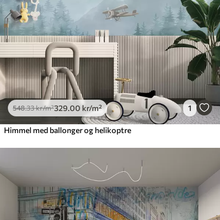
329
.00
kr
/m²
1
548
.33
kr
/m²
Himmel med ballonger og helikoptre