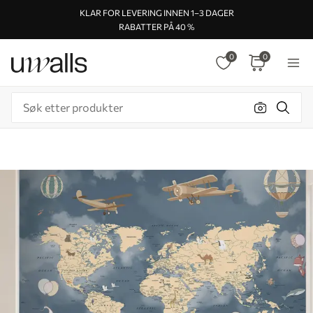
KLAR FOR LEVERING INNEN 1–3 DAGER
RABATTER PÅ 40 %
0
0