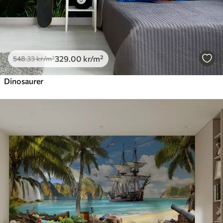
329
.00
kr
/m²
548
.33
kr
/m²
Dinosaurer