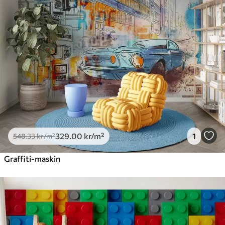
329
.00
kr
/m²
1
548
.33
kr
/m²
Graffiti-maskin