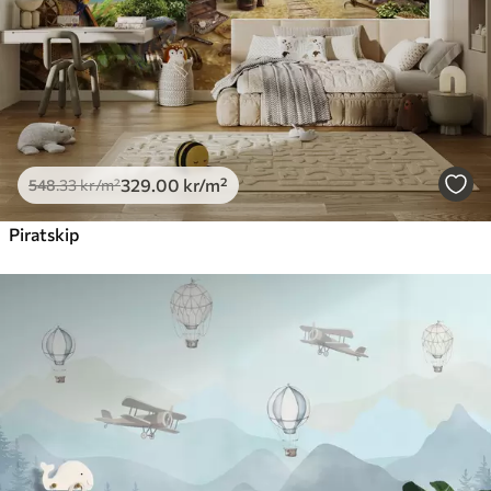
329
.00
kr
/m²
548
.33
kr
/m²
Piratskip