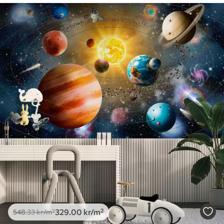
329
.00
kr
/m²
548
.33
kr
/m²