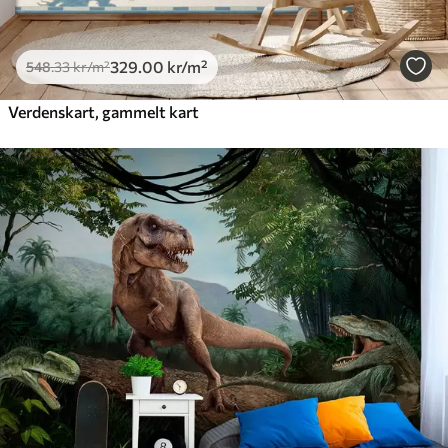
329
.00
kr
/m²
548
.33
kr
/m²
Verdenskart, gammelt kart