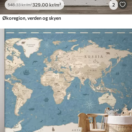
329
.00
kr
/m²
2
548
.33
kr
/m²
Økoregion, verden og skyen