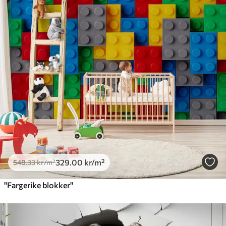
329
.00
kr
/m²
548
.33
kr
/m²
"Fargerike blokker"