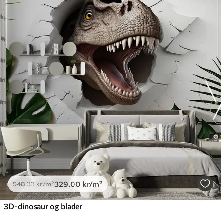
329
.00
kr
/m²
548
.33
kr
/m²
3D-dinosaur og blader