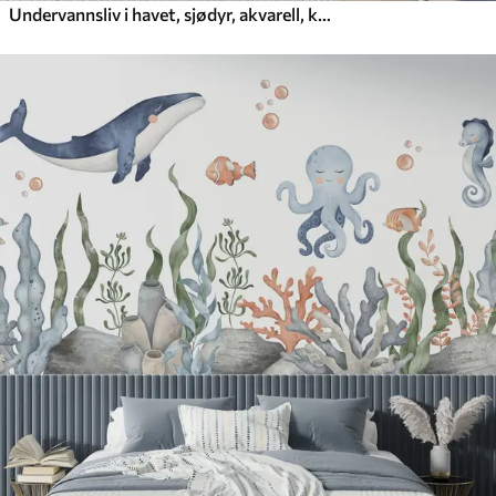
Undervannsliv i havet, sjødyr, akvarell, koraller, delfin, blekksprut