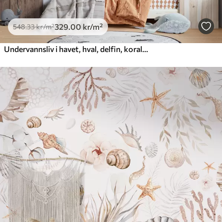
329
.00
kr
/m²
548
.33
kr
/m²
Undervannsliv i havet, hval, delfin, koraller, havdyr, havtema, pastellfarger