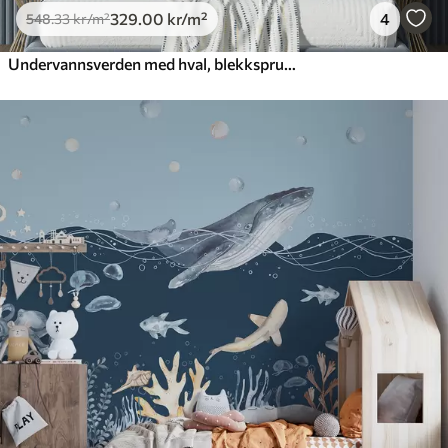
329
.00
kr
/m²
4
548
.33
kr
/m²
Undervannsverden med hval, blekksprut, skilpadde