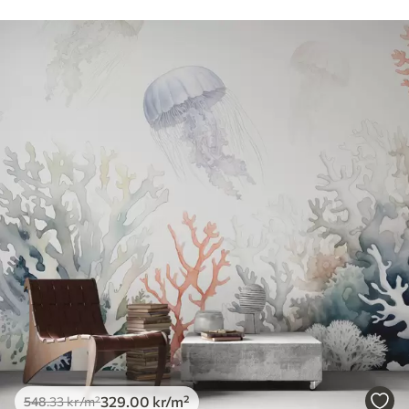
Tilgjengelige materialer
Standard
548
.33
329
.00
kr
/m²
Premium
665
.00
399
.00
kr
/m²
Premium vinyl
650
.00
390
.00
kr
/m²
Peel and Stick
925
.00
555
.00
kr
/m²
329
.00
kr
/m²
548
.33
kr
/m²