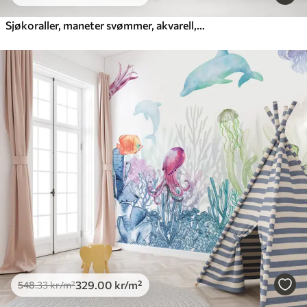
Sjøkoraller, maneter svømmer, akvarell, grått, blått, rødt
329
.00
kr
/m²
548
.33
kr
/m²