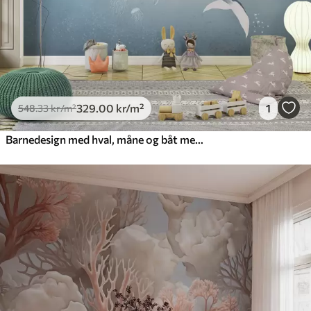
329
.00
kr
/m²
1
548
.33
kr
/m²
Barnedesign med hval, måne og båt med barn