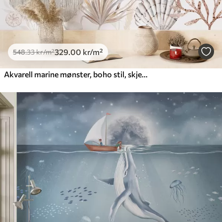
329
.00
kr
/m²
548
.33
kr
/m²
Akvarell marine mønster, boho stil, skjell, koraller, bomull, beige farger