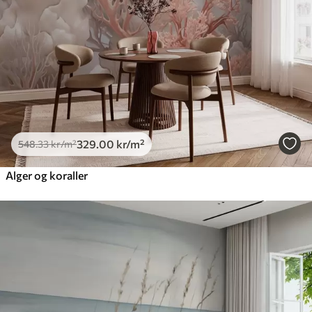
329
.00
kr
/m²
548
.33
kr
/m²
Alger og koraller