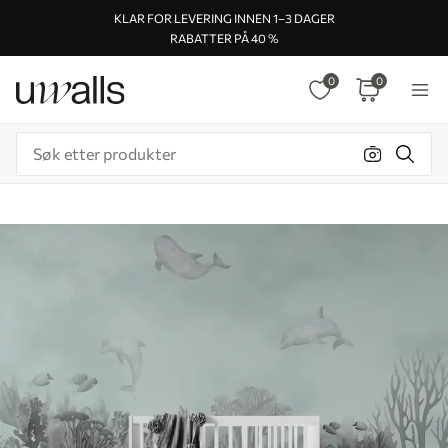
KLAR FOR LEVERING INNEN 1–3 DAGER
RABATTER PÅ 40 %
0
0