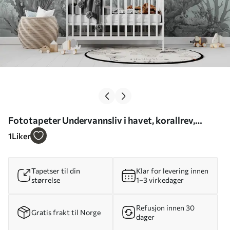
Fototapeter Undervannsliv i havet, korallrev,
akvarell i grå og blå farger, delfiner Nr. u98900
1
Liker
Tapetser til din
Klar for levering innen
størrelse
1–3 virkedager
Refusjon innen 30
Gratis frakt til Norge
dager