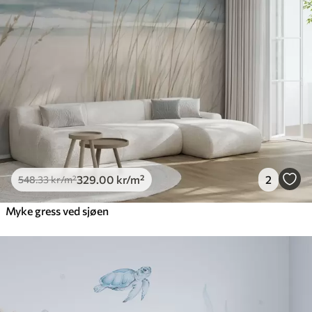
329
.00
kr
/m²
2
548
.33
kr
/m²
Myke gress ved sjøen