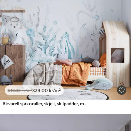
329
.00
kr
/m²
548
.33
kr
/m²
Akvarell sjøkoraller, skjell, skilpadder, marint liv, myke blå farger