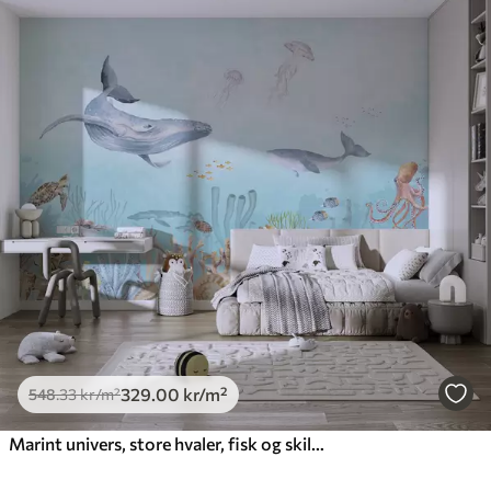
329
.00
kr
/m²
548
.33
kr
/m²
Marint univers, store hvaler, fisk og skilpadder