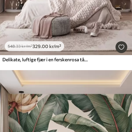
329
.00
kr
/m²
548
.33
kr
/m²
Delikate, luftige fjær i en ferskenrosa tåke med glans