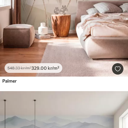
329
.00
kr
/m²
548
.33
kr
/m²
Palmer