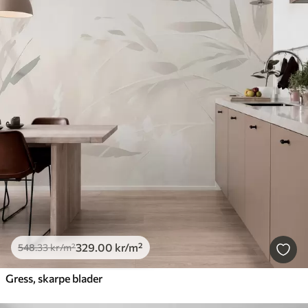
329
.00
kr
/m²
548
.33
kr
/m²
Gress, skarpe blader