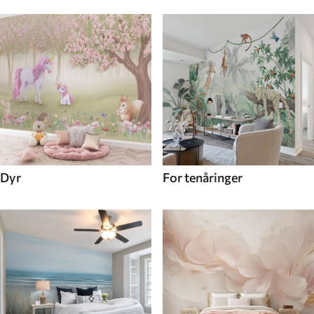
Dyr
For tenåringer