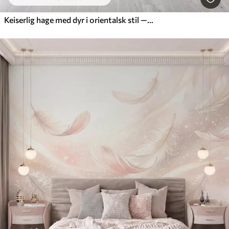
Keiserlig hage med dyr i orientalsk stil — ape, leopard, tiger, påfugl og hegre