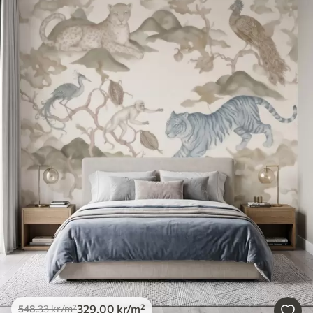
329
.00
kr
/m²
548
.33
kr
/m²