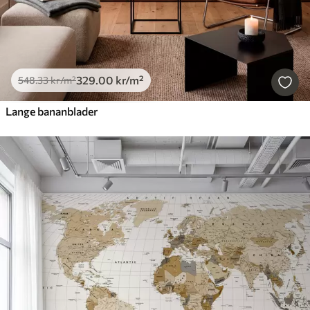
329
.00
kr
/m²
548
.33
kr
/m²
Lange bananblader