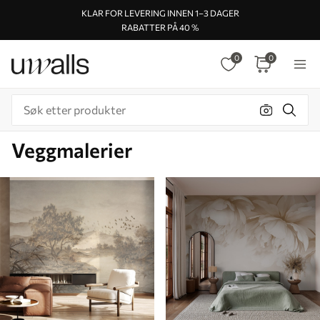
KLAR FOR LEVERING INNEN 1–3 DAGER
RABATTER PÅ 40 %
0
0
Veggmalerier