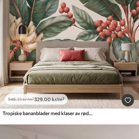
329
.00
kr
/m²
548
.33
kr
/m²
Tropiske bananblader med klaser av røde kaffebær, i akvarellstil