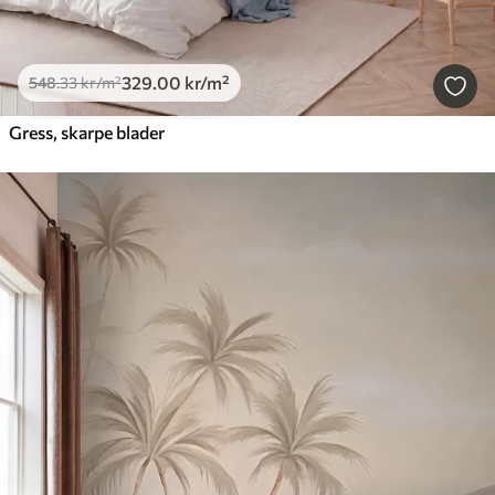
329
.00
kr
/m²
548
.33
kr
/m²
Gress, skarpe blader