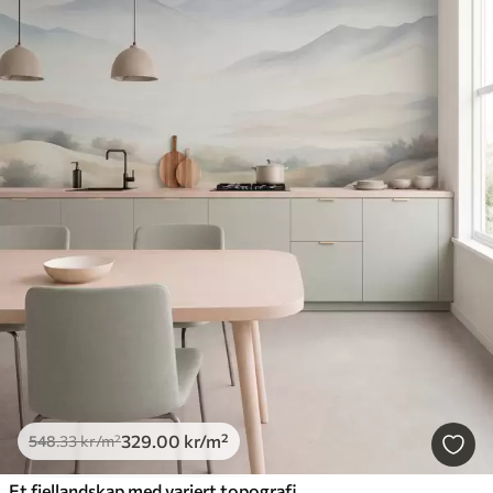
329
.00
kr
/m²
548
.33
kr
/m²
Et fjellandskap med variert topografi