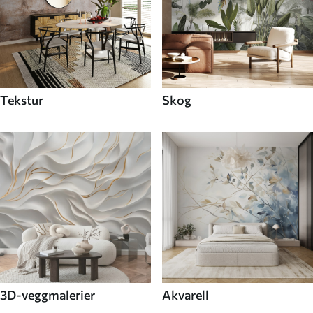
Tekstur
Skog
3D-veggmalerier
Akvarell