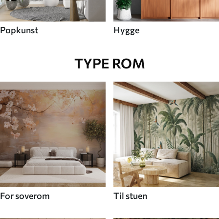
Popkunst
Hygge
TYPE ROM
For soverom
Til stuen