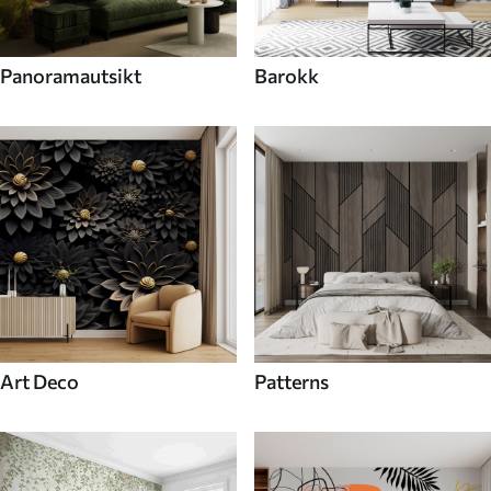
Panoramautsikt
Barokk
Art Deco
Patterns