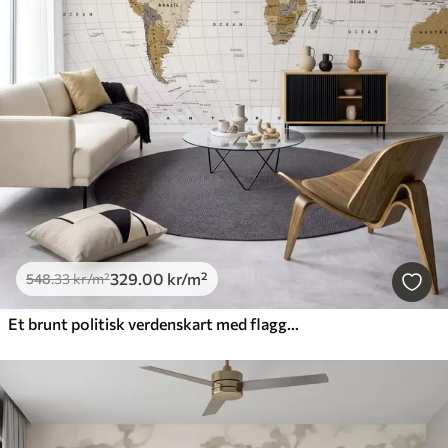
329
.00
kr
/m²
548
.33
kr
/m²
Et brunt politisk verdenskart med flagg på engelsk