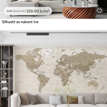
329
.00
kr
/m²
548
.33
kr
/m²
Silhuett av nakent tre