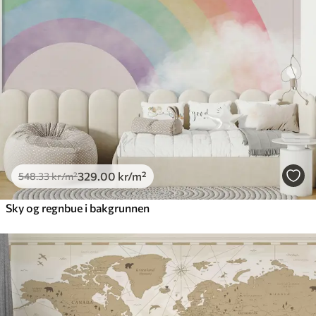
329
.00
kr
/m²
548
.33
kr
/m²
Sky og regnbue i bakgrunnen