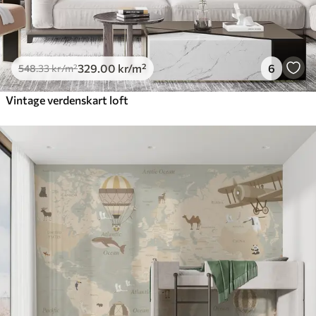
329
.00
kr
/m²
6
548
.33
kr
/m²
Vintage verdenskart loft