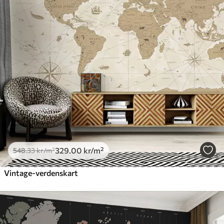
329
.00
kr
/m²
548
.33
kr
/m²
Vintage-verdenskart