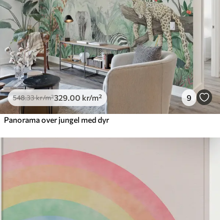
329
.00
kr
/m²
9
548
.33
kr
/m²
Panorama over jungel med dyr