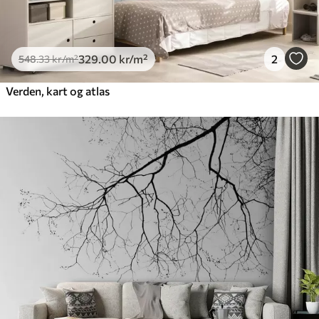
329
.00
kr
/m²
2
548
.33
kr
/m²
Verden, kart og atlas