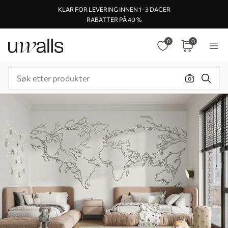
KLAR FOR LEVERING INNEN 1–3 DAGER
RABATTER PÅ 40 %
0
0