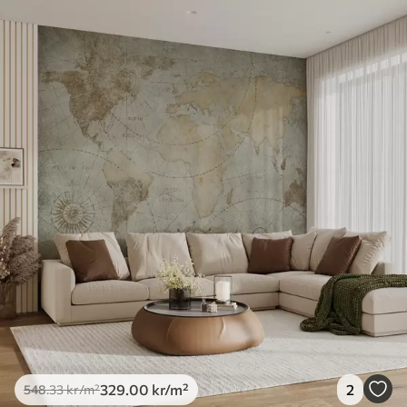
Tilgjengelige materialer
Standard
548
.33
329
.00
kr
/m²
Premium
665
.00
399
.00
kr
/m²
Premium vinyl
650
.00
390
.00
kr
/m²
Peel and Stick
925
.00
555
.00
kr
/m²
329
.00
kr
/m²
2
548
.33
kr
/m²