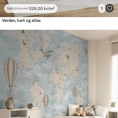
329
.00
kr
/m²
1
548
.33
kr
/m²
Verden, kart og atlas