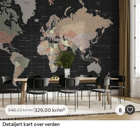
329
.00
kr
/m²
8
548
.33
kr
/m²
Detaljert kart over verden