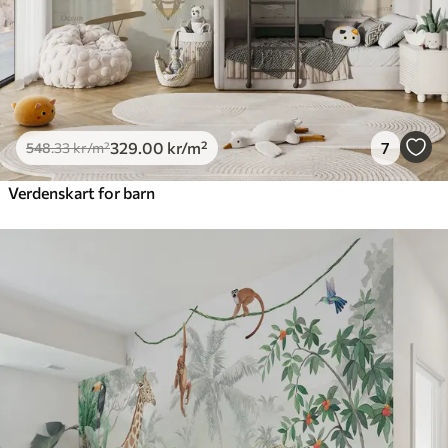
329
.00
kr
/m²
7
548
.33
kr
/m²
Verdenskart for barn