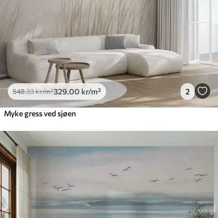
Premium vinyl
650
.00
390
.00
kr
/m²
Peel and Stick
925
.00
555
.00
kr
/m²
329
.00
kr
/m²
2
548
.33
kr
/m²
Myke gress ved sjøen