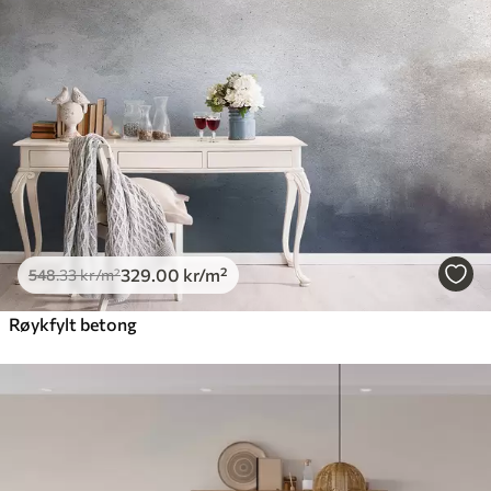
329
.00
kr
/m²
548
.33
kr
/m²
Røykfylt betong