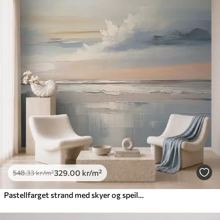
329
.00
kr
/m²
548
.33
kr
/m²
Pastellfarget strand med skyer og speilbilde i vannet