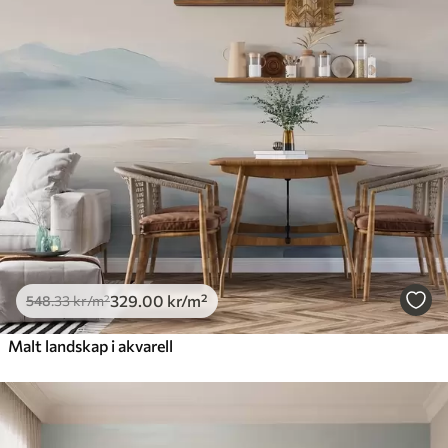
329
.00
kr
/m²
548
.33
kr
/m²
Malt landskap i akvarell