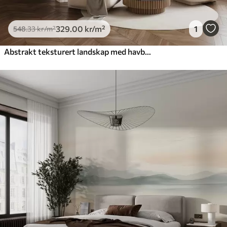
329
.00
kr
/m²
1
548
.33
kr
/m²
Abstrakt teksturert landskap med havbølger som slår mot en sandstrand, myke pastellfarger, blå himmel med lette skyer