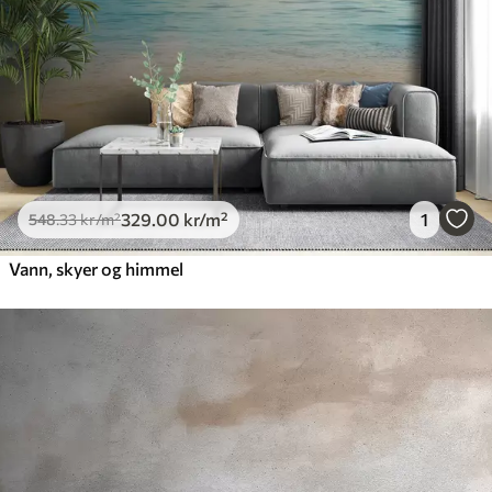
329
.00
kr
/m²
1
548
.33
kr
/m²
Vann, skyer og himmel