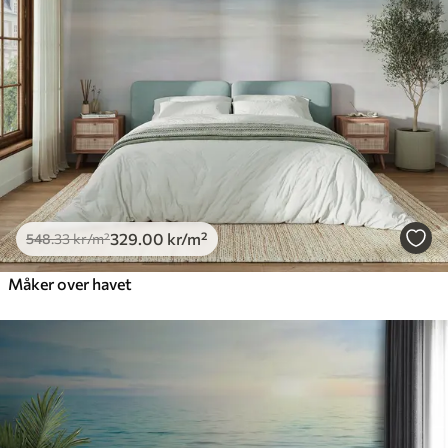
329
.00
kr
/m²
548
.33
kr
/m²
Måker over havet