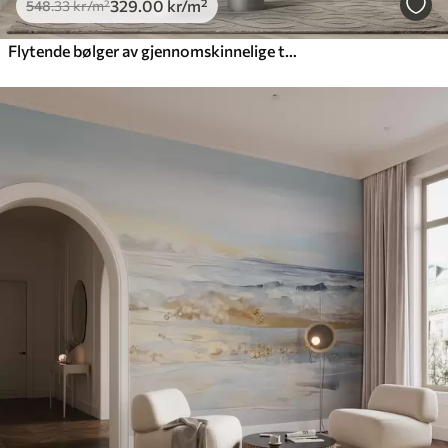
329
.00
kr
/m²
548
.33
kr
/m²
Flytende bølger av gjennomskinnelige teksturer i nyanser av mørkeblått, lyseblått og hvitt på en lys bakgrunn