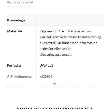
Vanlige spørsmål
Kjennetegn
Materiale
Velg mellom tre materialer av høy
kvalitet, som hver passer til ulike rom og
budsjetter. Du finner mer informasjon
nedenfor eller under
tilpasningsprosessen.
Forfatter
UWALLS
Artikkelnummer
w02409
Produksjon
Bildet trykkes i den størrelsen du har
angitt, og skjæres i identiske strimler
med en bredde på opptil 50 cm.