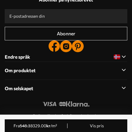
Abonner
Endre språk
Om produktet
Om selskapet
Rediger tillatelser for informasjonskapsler
© 2011-2026 Uwalls . Alle rettigheter forbeholdt. Drives av
fra
548
.33
329
.00
kr
/m²
Vis pris
KLW Sp. z o.o. VAT ID: PL9223057591.