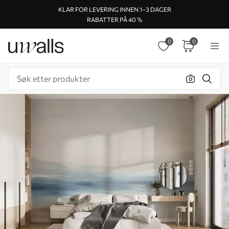
KLAR FOR LEVERING INNEN 1–3 DAGER
RABATTER PÅ 40 %
0
0