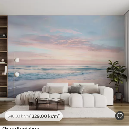
329
.00
kr
/m²
548
.33
kr
/m²
Slak voll ved sjøen