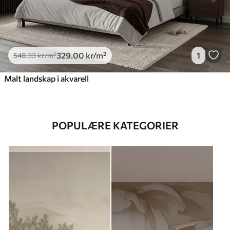
329
.00
kr
/m²
1
548
.33
kr
/m²
Malt landskap i akvarell
POPULÆRE KATEGORIER