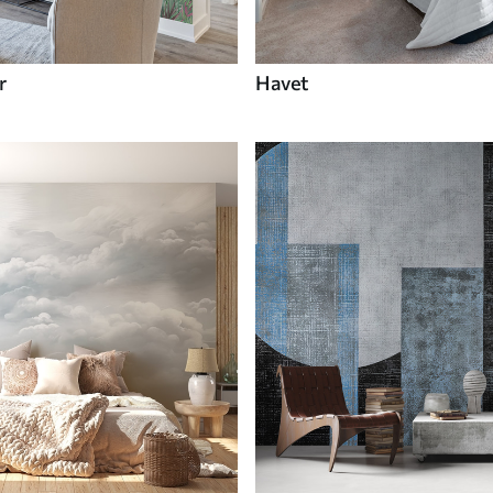
r
Havet