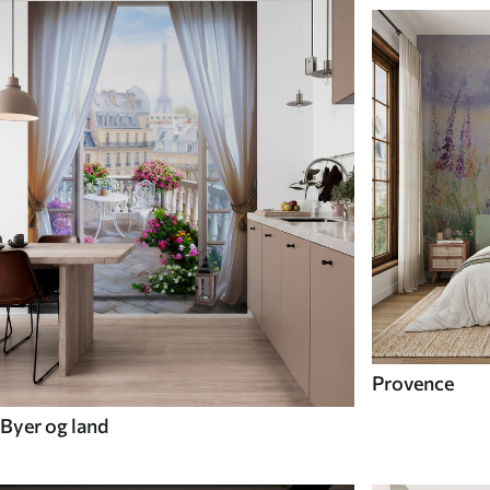
Provence
Byer og land