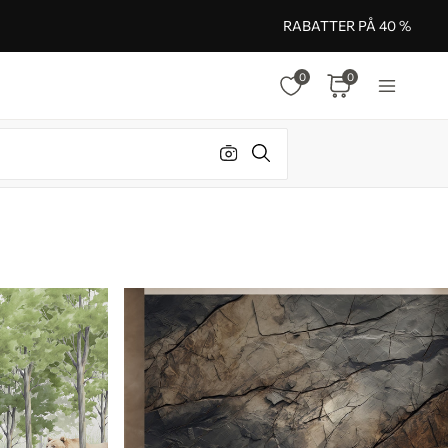
RABATTER PÅ 40 %
0
0