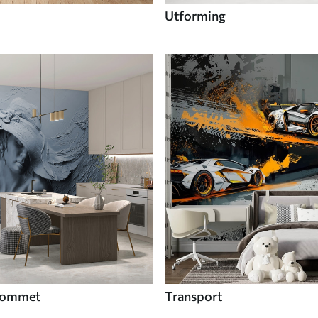
Utforming
 rommet
Transport