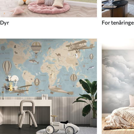
Dyr
For tenåringe