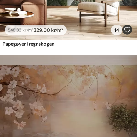
329
.00
kr
/m²
14
548
.33
kr
/m²
Papegøyer i regnskogen