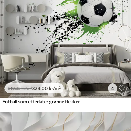
329
.00
kr
/m²
4
548
.33
kr
/m²
Fotball som etterlater grønne flekker