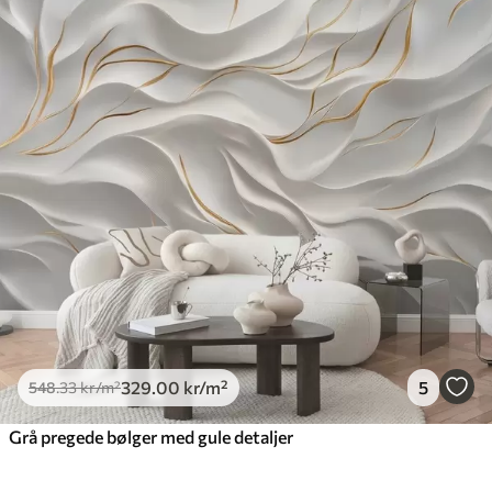
329
.00
kr
/m²
5
548
.33
kr
/m²
Grå pregede bølger med gule detaljer