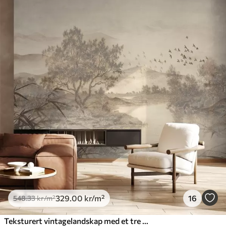
329
.00
kr
/m²
16
548
.33
kr
/m²
Teksturert vintagelandskap med et tre nær en elv og en overskyet himmel, naturkunst i sepiatoner