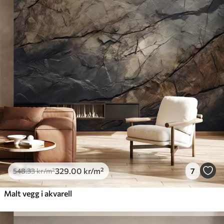
548
.33
329
.00
kr
/m²
Premium
665
.00
399
.00
kr
/m²
Premium vinyl
650
.00
390
.00
kr
/m²
Peel and Stick
925
.00
555
.00
kr
/m²
329
.00
kr
/m²
7
548
.33
kr
/m²
Malt vegg i akvarell