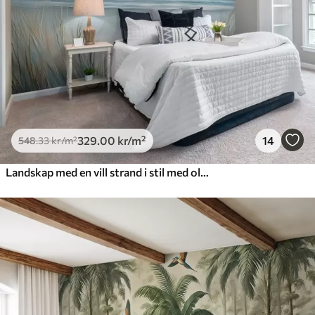
329
.00
kr
/m²
14
548
.33
kr
/m²
Landskap med en vill strand i stil med oljemaleri