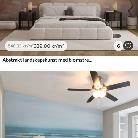
329
.00
kr
/m²
6
548
.33
kr
/m²
Abstrakt landskapskunst med blomstrende grener og hvite blomster som henger over en innsjø, myke pastellfarger