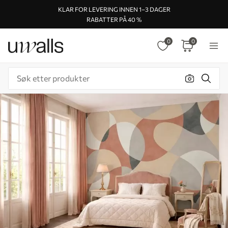
KLAR FOR LEVERING INNEN 1–3 DAGER
RABATTER PÅ 40 %
0
0