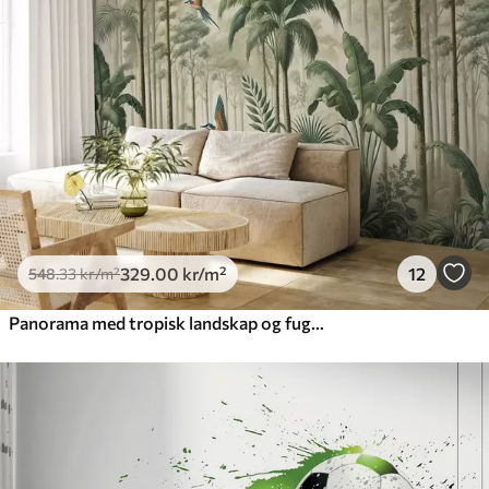
329
.00
kr
/m²
12
548
.33
kr
/m²
Panorama med tropisk landskap og fugler