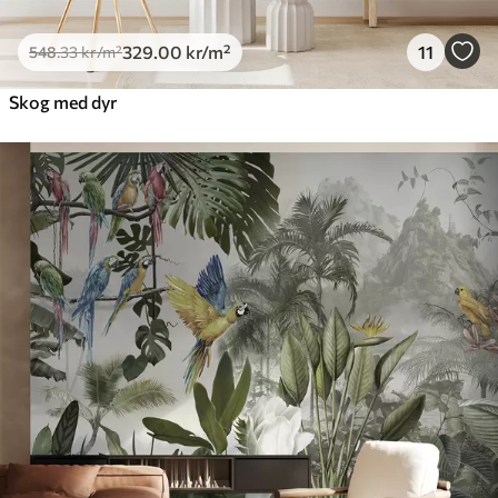
329
.00
kr
/m²
11
548
.33
kr
/m²
Skog med dyr