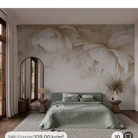
329
.00
kr
/m²
10
548
.33
kr
/m²