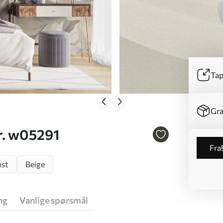
Tap
Gra
r. w05291
fra
nst
Beige
ng
Vanlige spørsmål