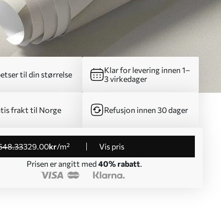
Klar for levering innen 1–
etser til din størrelse
3 virkedager
tis frakt til Norge
Refusjon innen 30 dager
548
.33
329
.00
kr
/m²
Vis pris
Prisen er angitt med
40% rabatt
.