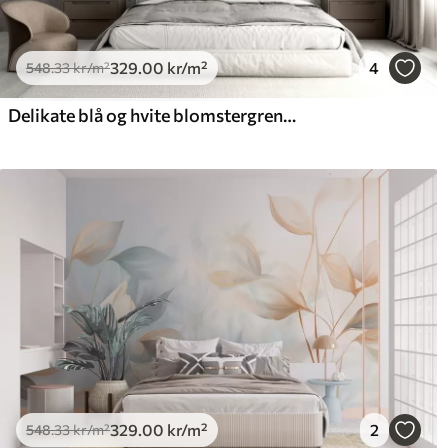
329
.00
kr
/m²
4
548
.33
kr
/m²
Delikate blå og hvite blomstergrener med myk, uskarp akvarellbakgrunn
329
.00
kr
/m²
2
548
.33
kr
/m²