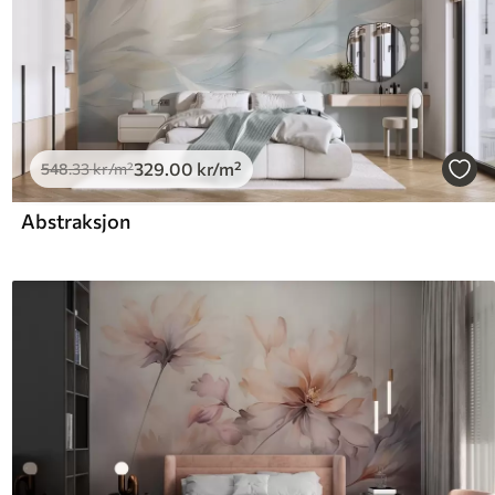
329
.00
kr
/m²
548
.33
kr
/m²
Abstraksjon