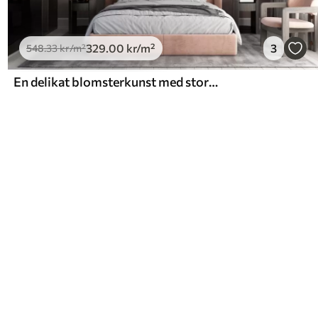
329
.00
kr
/m²
3
548
.33
kr
/m²
En delikat blomsterkunst med store pastellfargede blomster med gjennomskinnelige kronblader, myke stilker og en mild diffus bakgrunn