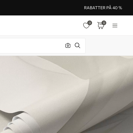
RABATTER PÅ 40 %
0
0