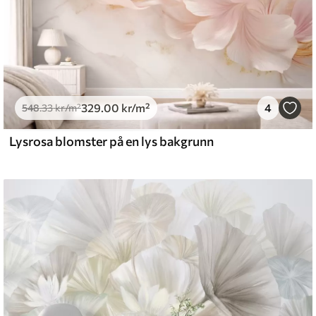
329
.00
kr
/m²
4
548
.33
kr
/m²
Lysrosa blomster på en lys bakgrunn