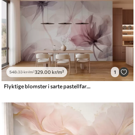
emium
5
.00
399
.00
kr
/m²
329
.00
kr
/m²
1
l and Stick
548
.33
kr
/m²
.00
555
.00
kr
/m²
Flyktige blomster i sarte pastellfarger