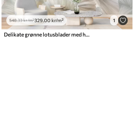
329
.00
kr
/m²
1
548
.33
kr
/m²
Delikate grønne lotusblader med hvite blomster med myke, fjærlette kronblader arrangert i en naturlig kunstkomposisjon