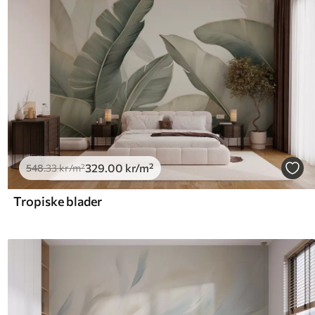
329
.00
kr
/m²
548
.33
kr
/m²
Tropiske blader