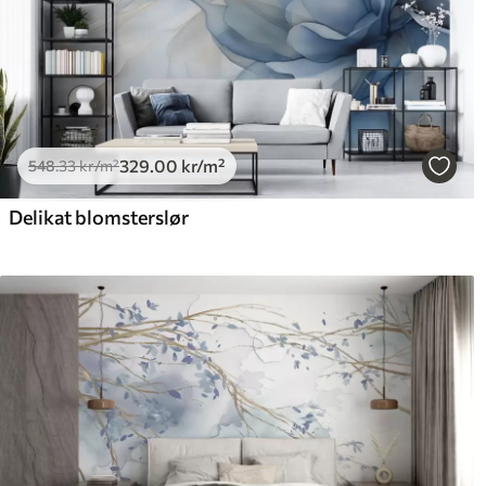
329
.00
kr
/m²
548
.33
kr
/m²
Delikat blomsterslør