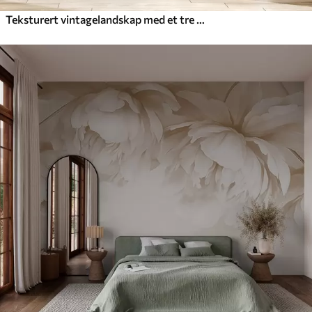
Teksturert vintagelandskap med et tre nær en elv og en overskyet himmel, naturkunst i sepiatoner