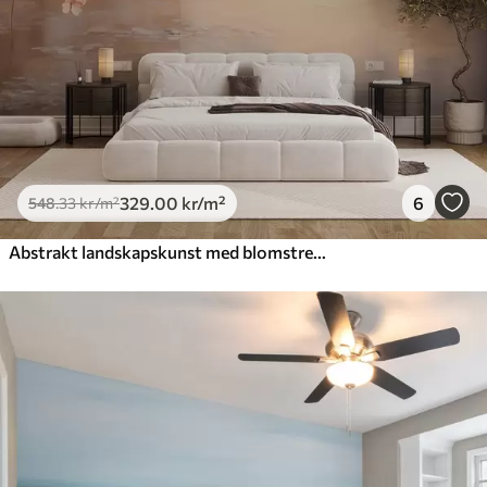
329
.00
kr
/m²
6
548
.33
kr
/m²
Abstrakt landskapskunst med blomstrende grener og hvite blomster som henger over en innsjø, myke pastellfarger