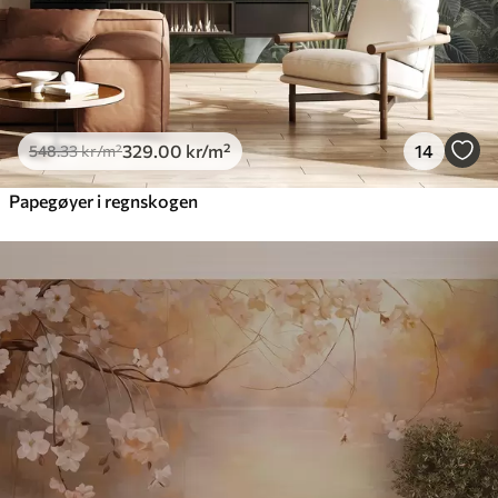
329
.00
kr
/m²
14
548
.33
kr
/m²
Papegøyer i regnskogen