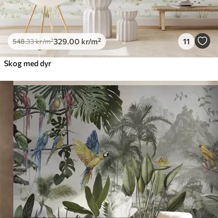
329
.00
kr
/m²
11
548
.33
kr
/m²
Skog med dyr