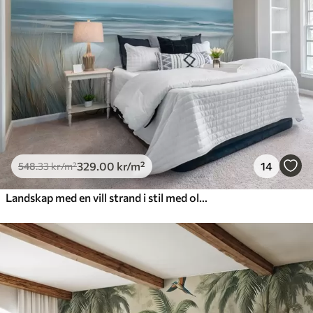
329
.00
kr
/m²
14
548
.33
kr
/m²
Landskap med en vill strand i stil med oljemaleri