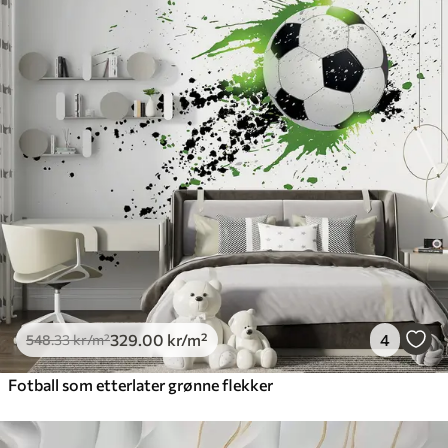
329
.00
kr
/m²
4
548
.33
kr
/m²
Fotball som etterlater grønne flekker