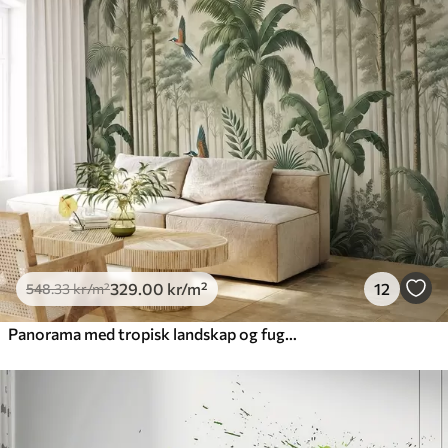
329
.00
kr
/m²
12
548
.33
kr
/m²
Panorama med tropisk landskap og fugler