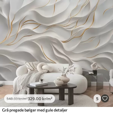
329
.00
kr
/m²
5
548
.33
kr
/m²
Grå pregede bølger med gule detaljer