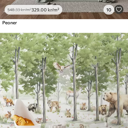
329
.00
kr
/m²
10
548
.33
kr
/m²
Peoner