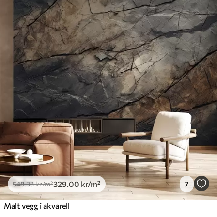
Tilgjengelige materialer
Standard
548
.33
329
.00
kr
/m²
Premium
665
.00
399
.00
kr
/m²
Premium vinyl
650
.00
390
.00
kr
/m²
Peel and Stick
925
.00
555
.00
kr
/m²
329
.00
kr
/m²
7
548
.33
kr
/m²
Malt vegg i akvarell