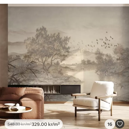
329
.00
kr
/m²
16
548
.33
kr
/m²