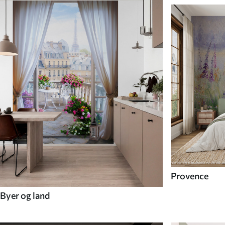
Provence
Byer og land