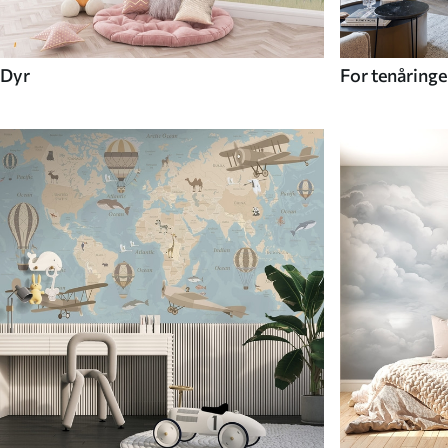
Dyr
For tenåringe