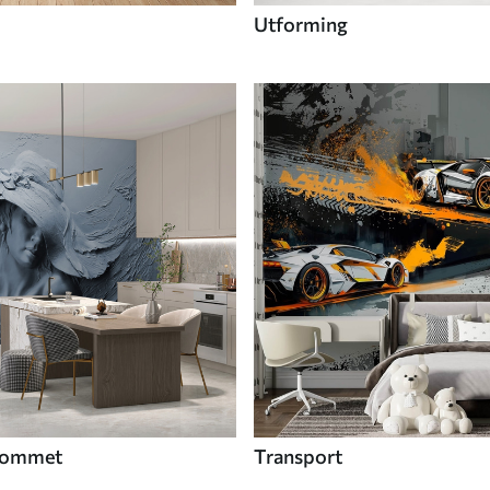
Utforming
 rommet
Transport