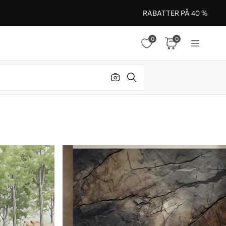
RABATTER PÅ 40 %
0
0