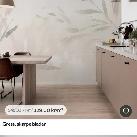
329
.00
kr
/m²
548
.33
kr
/m²
Gress, skarpe blader