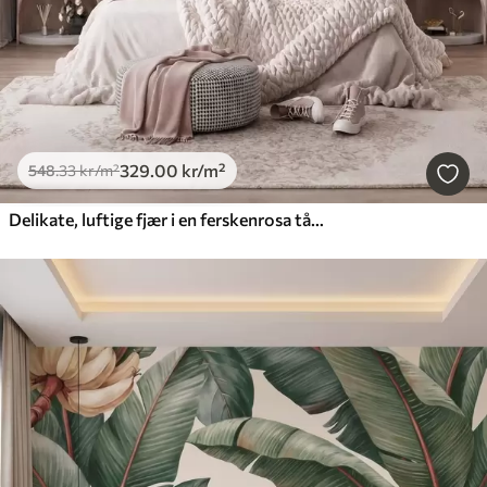
329
.00
kr
/m²
548
.33
kr
/m²
Delikate, luftige fjær i en ferskenrosa tåke med glans