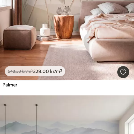
329
.00
kr
/m²
548
.33
kr
/m²
Palmer