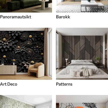
Panoramautsikt
Barokk
Art Deco
Patterns