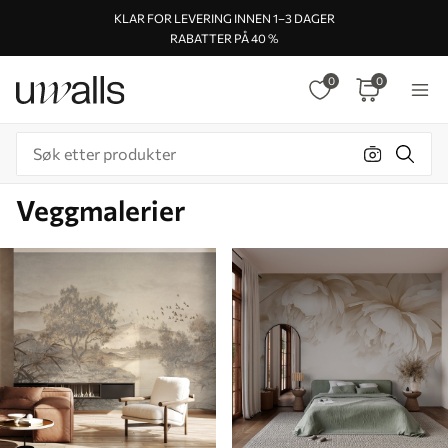
KLAR FOR LEVERING INNEN 1–3 DAGER
RABATTER PÅ 40 %
0
0
Veggmalerier