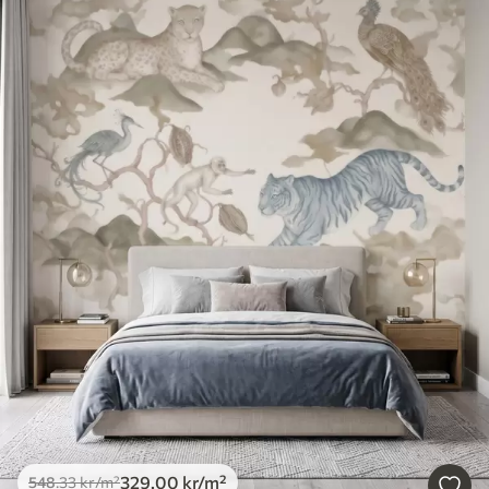
329
.00
kr
/m²
548
.33
kr
/m²