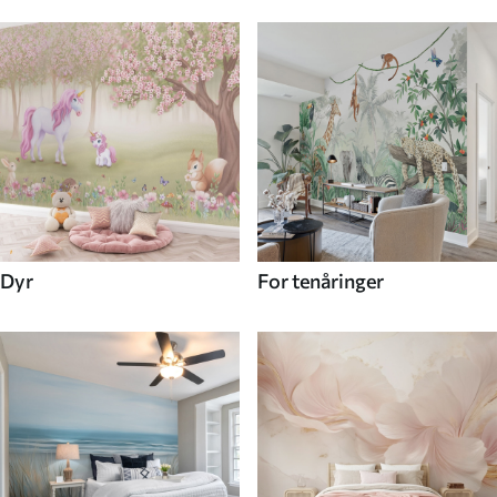
Dyr
For tenåringer