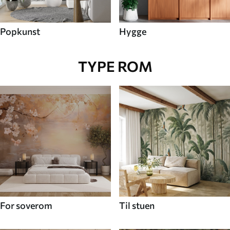
Popkunst
Hygge
TYPE ROM
For soverom
Til stuen