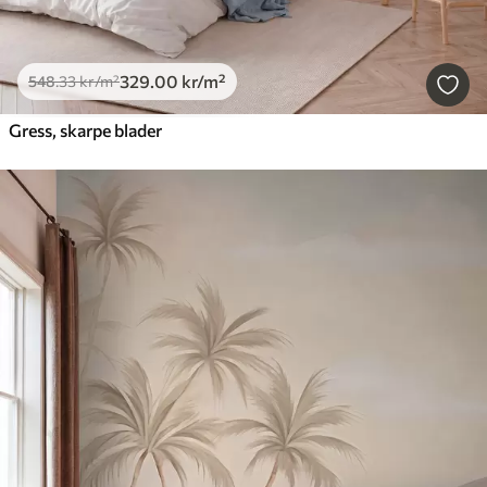
329
.00
kr
/m²
548
.33
kr
/m²
Gress, skarpe blader