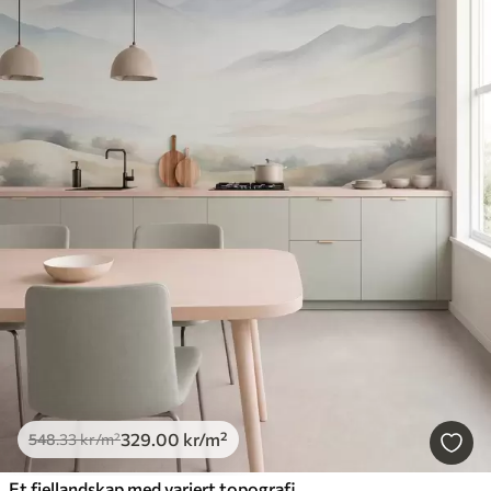
329
.00
kr
/m²
548
.33
kr
/m²
Et fjellandskap med variert topografi