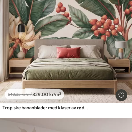
329
.00
kr
/m²
548
.33
kr
/m²
Tropiske bananblader med klaser av røde kaffebær, i akvarellstil