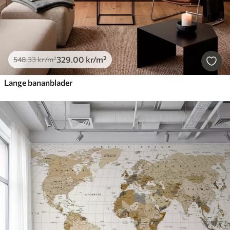
329
.00
kr
/m²
548
.33
kr
/m²
Lange bananblader