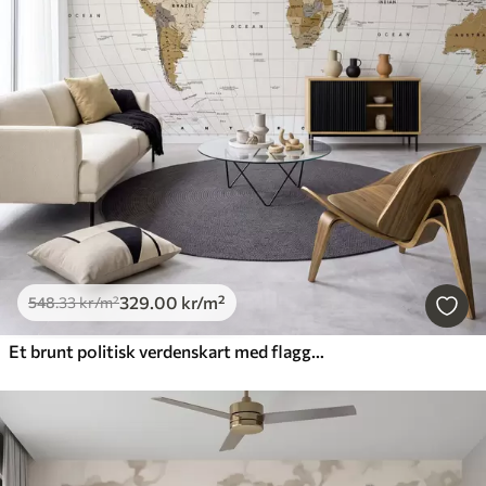
329
.00
kr
/m²
548
.33
kr
/m²
Et brunt politisk verdenskart med flagg på engelsk