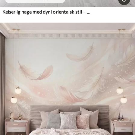
Keiserlig hage med dyr i orientalsk stil — ape, leopard, tiger, påfugl og hegre