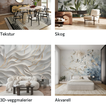
Tekstur
Skog
3D-veggmalerier
Akvarell