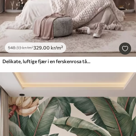
329
.00
kr
/m²
548
.33
kr
/m²
Delikate, luftige fjær i en ferskenrosa tåke med glans