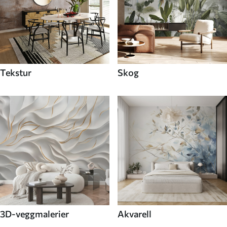
Tekstur
Skog
3D-veggmalerier
Akvarell