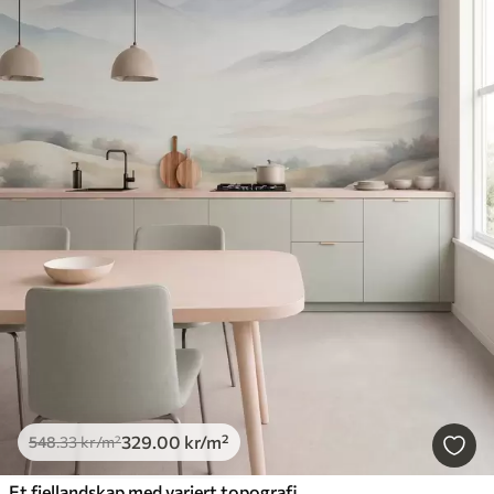
329
.00
kr
/m²
548
.33
kr
/m²
Et fjellandskap med variert topografi