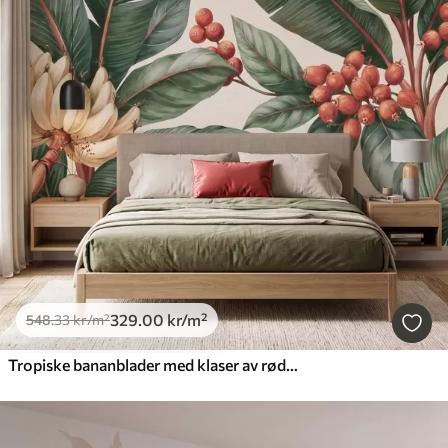
329
.00
kr
/m²
548
.33
kr
/m²
Tropiske bananblader med klaser av røde kaffebær, i akvarellstil