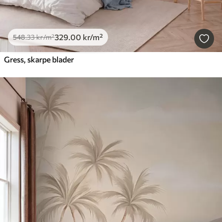
329
.00
kr
/m²
548
.33
kr
/m²
Gress, skarpe blader