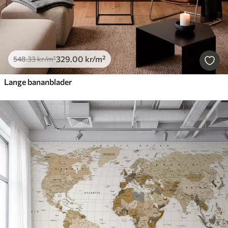
329
.00
kr
/m²
548
.33
kr
/m²
Lange bananblader