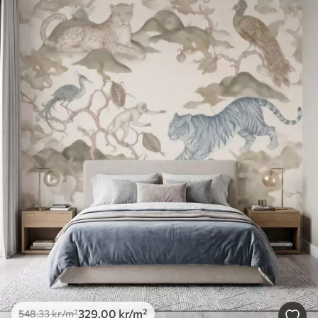
329
.00
kr
/m²
548
.33
kr
/m²