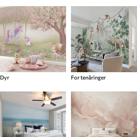
Dyr
For tenåringer