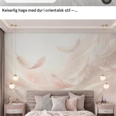
Keiserlig hage med dyr i orientalsk stil — ape, leopard, tiger, påfugl og hegre