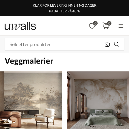
KLAR FOR LEVERING INNEN 1–3 DAGER
RABATTER PÅ 40 %
0
0
Veggmalerier