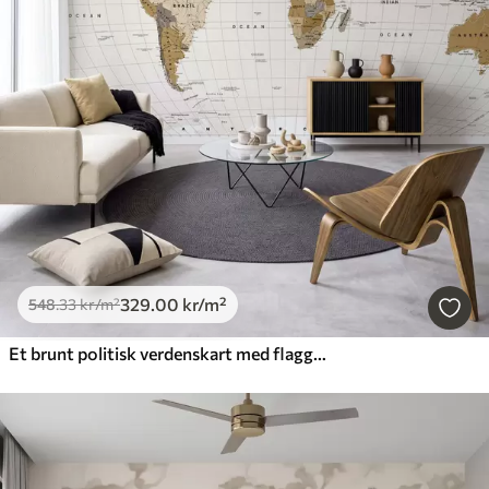
329
.00
kr
/m²
548
.33
kr
/m²
Et brunt politisk verdenskart med flagg på engelsk