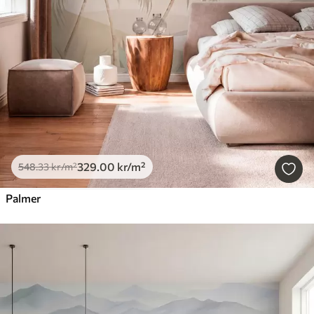
329
.00
kr
/m²
548
.33
kr
/m²
Palmer