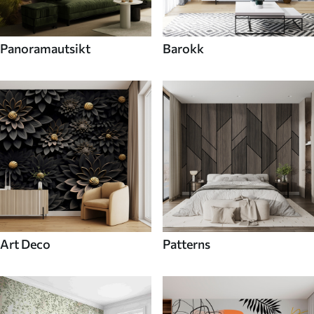
Panoramautsikt
Barokk
Art Deco
Patterns