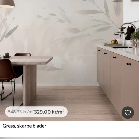
329
.00
kr
/m²
548
.33
kr
/m²
Gress, skarpe blader