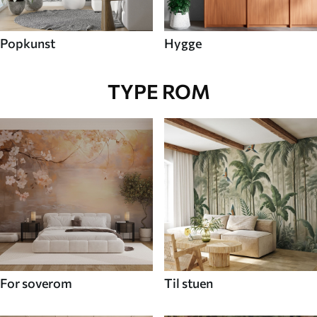
Popkunst
Hygge
TYPE ROM
For soverom
Til stuen